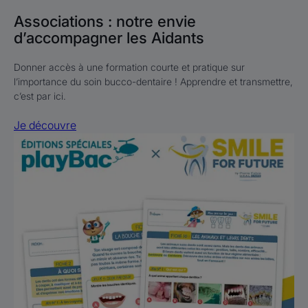
Associations : notre envie
d’accompagner les Aidants
Donner accès à une formation courte et pratique sur
l’importance du soin bucco-dentaire ! Apprendre et transmettre,
c’est par ici.
Je découvre
Je
découvre
Un
grand
merci
à
PLAY
BAC