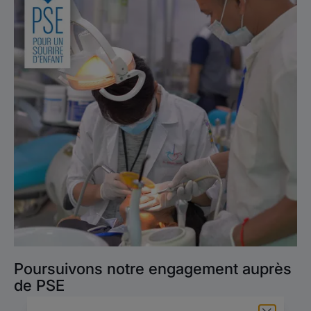
Poursuivons
notre
engagement
auprès
de
PSE
Poursuivons notre engagement auprès
de PSE