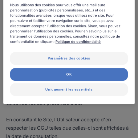
Nous utilisons des cookies pour vous offrir une meilleure
personnalisation (publicités personnalisées, etc...) et des
fonctionnalités avancées lorsque vous utilisez notre site. Pour
Si les Utilisateurs ne les acceptent pas, PIERRE FABRE
poursuivre et faciliter votre navigation sur le site, vous pouvez
directement accepter l'utilisation des cookies. Sinon, vous pouvez
ORAL CARE leur demande de quitter le Site.
personnaliser l'utilisation des cookies. Pour en savoir plus sur le
traitement de données personnelles, consultez notre politique de
confidentialité en cliquant:
Politique de confidentialité
Les CGU sont soumises au droit français et peuvent
être modifiées à tout moment et sans
Paramètres des cookies
préavis. L'utilisation et la consultation du Site sont
limitées à des fins personnelles et non commerciales.
OK
D'une façon générale, l’Utilisateur s’interdit d'utiliser
Uniquement les essentiels
tout ou partie du Site à des fins illicites (droits d'auteur)
ou contraires aux présentes CGU.
En consultant le Site, l’Utilisateur accepte d'en
respecter les CGU telles que celles-ci sont affichées à
la date de consultation.