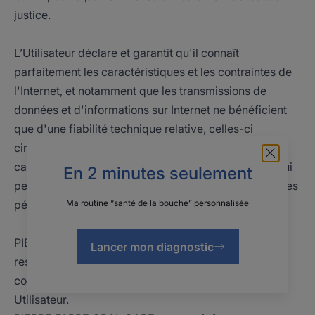
justice.
L’Utilisateur déclare et garantit qu'il connaît
parfaitement les caractéristiques et les contraintes de
l'Internet, et notamment que les transmissions de
données et d'informations sur Internet ne bénéficient
que d'une fiabilité technique relative, celles-ci
circulant sur des réseaux hétérogènes aux
caractéristiques et capacités techniques diverses, qui
En 2 minutes seulement
perturbent l'accès ou le rendent impossible à certaines
périodes.
Ma routine “santé de la bouche” personnalisée
PIERRE FABRE ORAL CARE ne saurait être tenu
Lancer mon diagnostic
responsable pour tout dommage survenant suite à la
connexion au Site ou à l’utilisation du Site par un
Utilisateur.