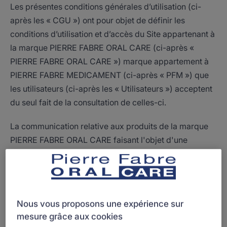
Les présentes conditions générales d’utilisation (ci-
après les « CGU ») ont pour objet de définir les
conditions d’utilisation et d’accès du Site appartenant à
la marque PIERRE FABRE ORAL CARE (ci-après «
PIERRE FABRE ORAL CARE ») marque appartement à
PIERRE FABRE MEDICAMENT (ci-après « PFM ») que
les utilisateurs (ci-après les « Utilisateurs ») acceptent
du seul fait de la consultation de celles-ci.
La communication relative aux produits de la marque
PIERRE FABRE ORAL CARE faisant l'objet d'une
réglementation spécifique, le Site est séparé en 2
parties distinctes et identifiées de manière claire et
lisible pour l’Utilisateur : les gammes de produits de
santé avec AMM, qui répond à la règlementation en
Nous vous proposons une expérience sur
matière de Médicament et les gammes de produits de
mesure grâce aux cookies
santé hors AMM.