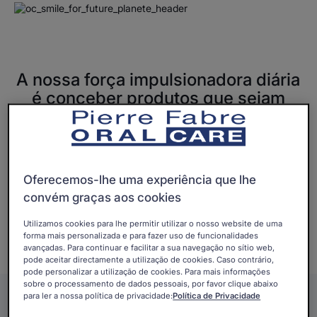
A nossa força impulsionadora diária
é conceber produtos que sejam
bons para a nossa saúde e
respeitem o nosso planeta.
Todos os dias, trabalhamos para nos aperfeiçoarmos,
Oferecemos-lhe uma experiência que lhe
para reduzirmos o nosso impacto ambiental e para
convém graças aos cookies
progredirmos cada vez mais nas nossas práticas em
relação ao nosso planeta, para uma abordagem social
Utilizamos cookies para lhe permitir utilizar o nosso website de uma
forma mais personalizada e para fazer uso de funcionalidades
mais justa.
avançadas. Para continuar e facilitar a sua navegação no sítio web,
pode aceitar directamente a utilização de cookies. Caso contrário,
pode personalizar a utilização de cookies. Para mais informações
sobre o processamento de dados pessoais, por favor clique abaixo
para ler a nossa política de privacidade:
Política de Privacidade