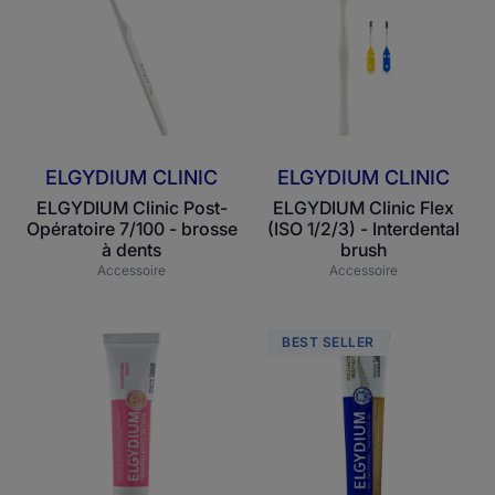
Opératoire
(ISO
7/100
1/2/3)
-
-
brosse
Interdental
à
brush
dents
ELGYDIUM CLINIC
ELGYDIUM CLINIC
ELGYDIUM Clinic Post-
ELGYDIUM Clinic Flex
Opératoire 7/100 - brosse
(ISO 1/2/3) - Interdental
à dents
brush
Accessoire
Accessoire
ELGYDIUM
ELGYDIUM
BEST SELLER
Gel
Multi-
Premières
actions
dents
-
bébé
dentifrice
soin
complet