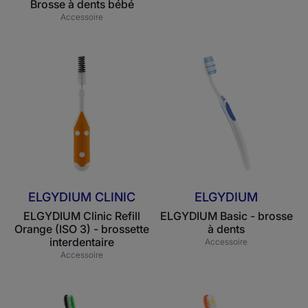
Brosse à dents bébé
Accessoire
ELGYDIUM
ELGYDIUM
Clinic
Basic
Refill
-
Orange
brosse
(ISO
à
3)
dents
-
brossette
interdentaire
ELGYDIUM CLINIC
ELGYDIUM
ELGYDIUM Clinic Refill
ELGYDIUM Basic - brosse
Orange (ISO 3) - brossette
à dents
interdentaire
Accessoire
Accessoire
ELGYDIUM
ELGYDIUM
Xtrem
Kids