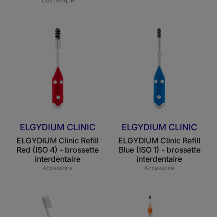
Cosmétique
ELGYDIUM
ELGYDIUM
Clinic
Clinic
Refill
Refill
Red
Blue
(ISO
(ISO
4)
1)
-
-
brossette
brossette
interdentaire
interdentaire
ELGYDIUM CLINIC
ELGYDIUM CLINIC
ELGYDIUM Clinic Refill
ELGYDIUM Clinic Refill
Red (ISO 4) - brossette
Blue (ISO 1) - brossette
interdentaire
interdentaire
Accessoire
Accessoire
ELGYDIUM
ELGYDIUM
Clinic
Clinic
Post-
Flex