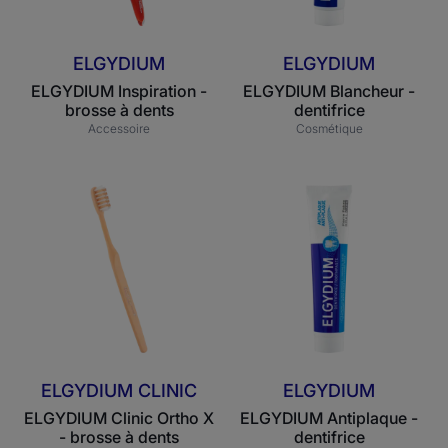
ELGYDIUM
ELGYDIUM
ELGYDIUM Inspiration -
ELGYDIUM Blancheur -
brosse à dents
dentifrice
Accessoire
Cosmétique
ELGYDIUM
ELGYDIUM
Clinic
Antiplaque
Ortho
-
X
dentifrice
-
brosse
à
dents
orthodontique
ELGYDIUM CLINIC
ELGYDIUM
ELGYDIUM Clinic Ortho X
ELGYDIUM Antiplaque -
- brosse à dents
dentifrice