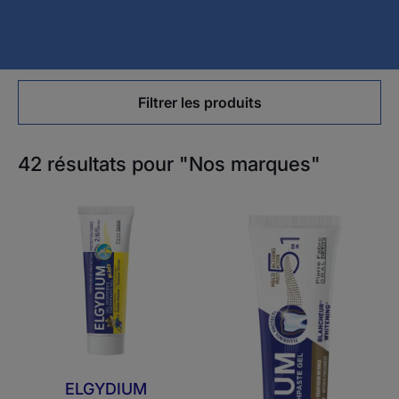
Filtrer les produits
42 résultats pour "Nos marques"
ELGYDIUM
ELGYDIUM
Kids
Multi-
Arôme
actions
Banane
-
2/6
gel
ans
dentifrice
-
Dentifrice
enfant
ELGYDIUM