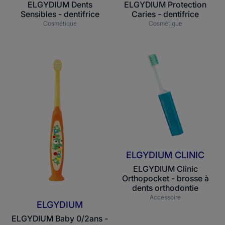
ELGYDIUM Dents
ELGYDIUM Protection
Sensibles - dentifrice
Caries - dentifrice
Cosmétique
Cosmétique
ELGYDIUM
ELGYDIUM
Baby
Clinic
0/2ans
Orthopocket
-
-
Brosse
brosse
à
à
dents
dents
bébé
orthodontie
ELGYDIUM CLINIC
ELGYDIUM Clinic
Orthopocket - brosse à
dents orthodontie
Accessoire
ELGYDIUM
ELGYDIUM Baby 0/2ans -