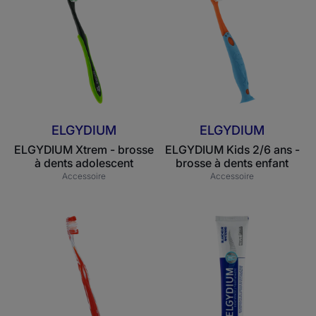
-
2/6
brosse
ans
à
-
dents
brosse
adolescent
à
dents
enfant
ELGYDIUM
ELGYDIUM
ELGYDIUM Xtrem - brosse
ELGYDIUM Kids 2/6 ans -
à dents adolescent
brosse à dents enfant
Accessoire
Accessoire
ELGYDIUM
ELGYDIUM
Inspiration
Blancheur
-
-
brosse
dentifrice
à
dents