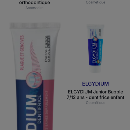
orthodontique
Cosmétique
Accessoire
ELGYDIUM
ELGYDIUM
Plaque
Junior
&
Bubble
Gencives
7/12
-
ans
dentifrice
-
dentifrice
enfant
ELGYDIUM
ELGYDIUM Junior Bubble
7/12 ans - dentifrice enfant
Cosmétique