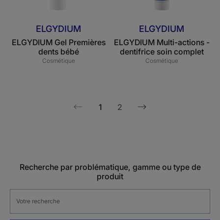
ELGYDIUM
ELGYDIUM
ELGYDIUM Gel Premières
ELGYDIUM Multi-actions -
dents bébé
dentifrice soin complet
Cosmétique
Cosmétique
1
2
Page
Page
suivante
précédente
Recherche par problématique, gamme ou type de
produit