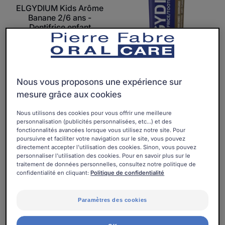
ELGYDIUM Kids Arôme
Banane 2/6 ans -
Dentifrice enfant
Cosmétique
Nous vous proposons une expérience sur
mesure grâce aux cookies
ELGYDIUM
Nous utilisons des cookies pour vous offrir une meilleure
ELGYDIUM Multi-actions -
personnalisation (publicités personnalisées, etc...) et des
gel dentifrice
fonctionnalités avancées lorsque vous utilisez notre site. Pour
Cosmétique
poursuivre et faciliter votre navigation sur le site, vous pouvez
directement accepter l'utilisation des cookies. Sinon, vous pouvez
personnaliser l'utilisation des cookies. Pour en savoir plus sur le
ELGYDIUM
ELGYDIUM
traitement de données personnelles, consultez notre politique de
Junior
Kids
confidentialité en cliquant:
Politique de confidentialité
7/12
Arôme
ans
Fraise
Paramètres des cookies
-
givrée
brosse
3/6