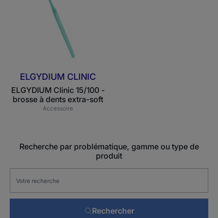
-
brosse
à
dents
extra-
soft
ELGYDIUM CLINIC
ELGYDIUM Clinic 15/100 -
brosse à dents extra-soft
Accessoire
Recherche par problématique, gamme ou type de
produit
Rechercher