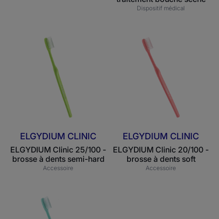
Dispositif médical
ELGYDIUM
ELGYDIUM
Clinic
Clinic
25/100
20/100
-
-
brosse
brosse
à
à
dents
dents
semi-
soft
hard
ELGYDIUM CLINIC
ELGYDIUM CLINIC
ELGYDIUM Clinic 25/100 -
ELGYDIUM Clinic 20/100 -
brosse à dents semi-hard
brosse à dents soft
Accessoire
Accessoire
ELGYDIUM
Clinic
15/100