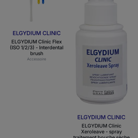
-
traitement
Interdental
bouche
brush
sèche
ELGYDIUM CLINIC
ELGYDIUM Clinic Flex
(ISO 1/2/3) - Interdental
brush
Accessoire
ELGYDIUM CLINIC
ELGYDIUM Clinic
Xeroleave - spray
traitement bouche sèche