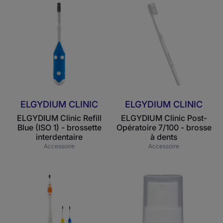
ELGYDIUM
ELGYDIUM
Clinic
Clinic
Refill
Post-
Blue
Opératoire
(ISO
7/100
1)
-
-
brosse
brossette
à
interdentaire
dents
ELGYDIUM CLINIC
ELGYDIUM CLINIC
ELGYDIUM Clinic Refill
ELGYDIUM Clinic Post-
Blue (ISO 1) - brossette
Opératoire 7/100 - brosse
interdentaire
à dents
Accessoire
Accessoire
ELGYDIUM
ELGYDIUM
Clinic
Clinic
Flex
Xeroleave
(ISO
-
1/2/3)
spray