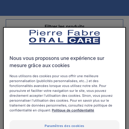
Filtrer les produits
11 résultats pour "ELGYDIUM Clinic"
Nous vous proposons une expérience sur
ELGYDIUM
ELGYDIUM
mesure grâce aux cookies
Clinic
Clinic
Orthopocket
Refill
Nous utilisons des cookies pour vous offrir une meilleure
-
Orange
personnalisation (publicités personnalisées, etc...) et des
brosse
(ISO
fonctionnalités avancées lorsque vous utilisez notre site. Pour
poursuivre et faciliter votre navigation sur le site, vous pouvez
à
3)
directement accepter l'utilisation des cookies. Sinon, vous pouvez
dents
-
personnaliser l'utilisation des cookies. Pour en savoir plus sur le
traitement de données personnelles, consultez notre politique de
orthodontie
brossette
confidentialité en cliquant:
Politique de confidentialité
interdentaire
ELGYDIUM CLINIC
ELGYDIUM CLINIC
ELGYDIUM Clinic
ELGYDIUM Clinic Refill
Paramètres des cookies