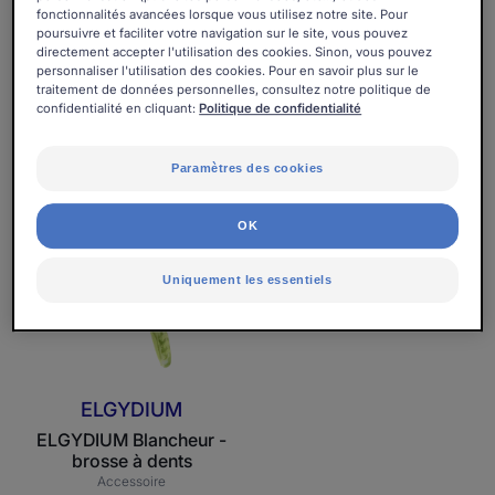
fonctionnalités avancées lorsque vous utilisez notre site. Pour
poursuivre et faciliter votre navigation sur le site, vous pouvez
ELUDAY
ELGYDIUM
directement accepter l'utilisation des cookies. Sinon, vous pouvez
personnaliser l'utilisation des cookies. Pour en savoir plus sur le
Eluday Blancheur - Bain
ELGYDIUM Blancheur -
traitement de données personnelles, consultez notre politique de
de bouche Quotidien
dentifrice
confidentialité en cliquant:
Politique de confidentialité
Cosmétique
Cosmétique
Paramètres des cookies
ELGYDIUM
Blancheur
OK
-
brosse
Uniquement les essentiels
à
dents
ELGYDIUM
ELGYDIUM Blancheur -
brosse à dents
Accessoire