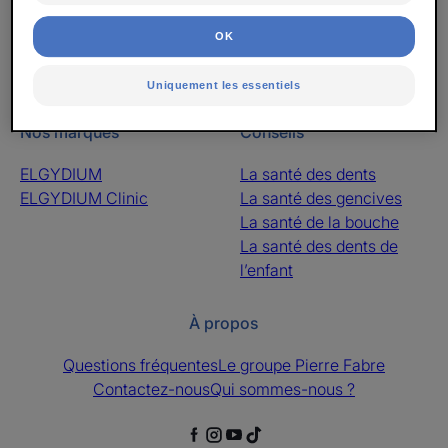
OK
S'inscrire à la newsletter
Uniquement les essentiels
Nos marques
Conseils
ELGYDIUM
La santé des dents
ELGYDIUM Clinic
La santé des gencives
La santé de la bouche
La santé des dents de
l’enfant
À propos
Questions fréquentes
Le groupe Pierre Fabre
Contactez-nous
Qui sommes-nous ?