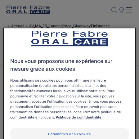
Points
de
Vente
Accueil
AV_MA_FR_LandingPage_GiveawayFinDannée
Testé cliniquement
Une marque française
Nous vous proposons une expérience sur
mesure grâce aux cookies
Nous utilisons des cookies pour vous offrir une meilleure
personnalisation (publicités personnalisées, etc...) et des
Recommandé par les
Engagement sociétal
fonctionnalités avancées lorsque vous utilisez notre site. Pour
dentistes
poursuivre et faciliter votre navigation sur le site, vous pouvez
directement accepter l'utilisation des cookies. Sinon, vous pouvez
personnaliser l'utilisation des cookies. Pour en savoir plus sur le
traitement de données personnelles, consultez notre politique de
confidentialité en cliquant:
Politique de confidentialité
Recevez notre newsletter
Découvrez en avant-première nos nouveautés et nos conseils pour toute
Paramètres des cookies
votre famille en matière d’hygiène bucco-dentaire