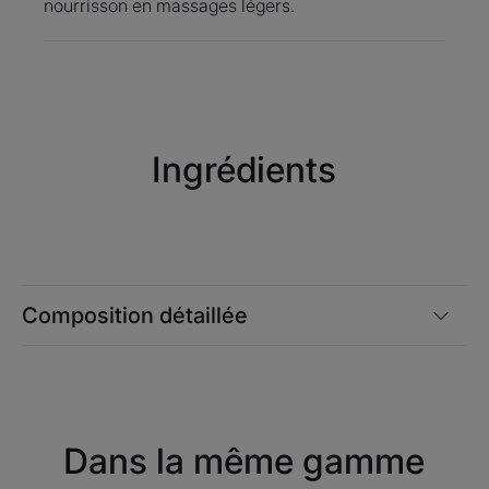
nourrisson en massages légers.
• FACILITE : le massage des gencives durant les
poussées dentaires.
• S’APPLIQUE: trois à quatre fois par jour.
Texture
Environnement
Ingrédients
Senteur du contenu
Camomille
Composition détaillée
Dans la même gamme