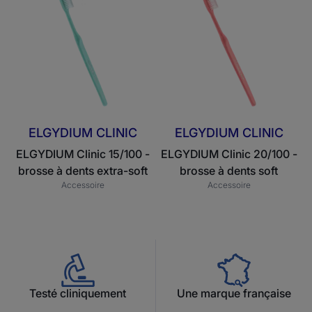
Clinic
Clinic
15/100
20/100
-
-
brosse
brosse
à
à
dents
dents
extra-
soft
soft
ELGYDIUM CLINIC
ELGYDIUM CLINIC
ELGYDIUM Clinic 15/100 -
ELGYDIUM Clinic 20/100 -
brosse à dents extra-soft
brosse à dents soft
Accessoire
Accessoire
Testé cliniquement
Une marque française