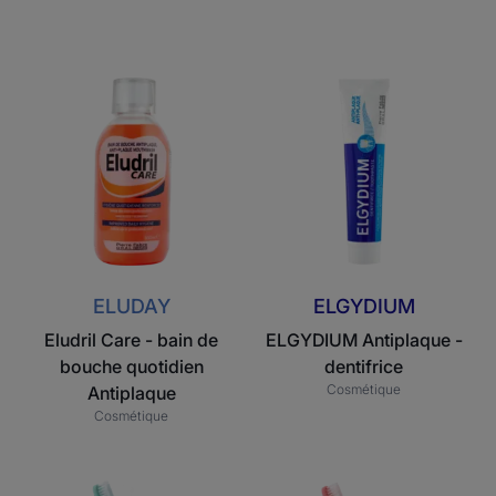
Eludril
ELGYDIUM
Care
Antiplaque
-
-
bain
dentifrice
de
bouche
quotidien
Antiplaque
ELUDAY
ELGYDIUM
Eludril Care - bain de
ELGYDIUM Antiplaque -
bouche quotidien
dentifrice
Cosmétique
Antiplaque
Cosmétique
ELGYDIUM
ELGYDIUM