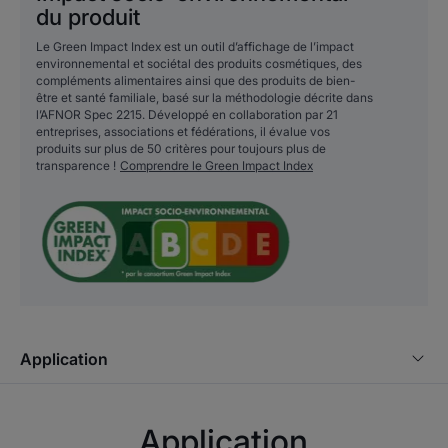
LE MOT DE L’EXPERT
du produit
Le Green Impact Index est un outil d’affichage de l’impact
environnemental et sociétal des produits cosmétiques, des
compléments alimentaires ainsi que des produits de bien-
être et santé familiale, basé sur la méthodologie décrite dans
Le gel de massage gingival
l’AFNOR Spec 2215. Développé en collaboration par 21
entreprises, associations et fédérations, il évalue vos
ELGYDIUM Premières Dents
produits sur plus de 50 critères pour toujours plus de
transparence !
aide les bébés à mieux traverser
Comprendre le Green Impact Index
la période d’inconfort lié à
l'apparition des premières
dents. La camomille et la
guimauve, connues pour leurs
propriétés apaisantes et
adoucissantes, sont très
utilisées dans le domaine
Application
dentaire. Il était d'usage,
autrefois, de donner des racines
de guimauve à mâcher aux
Application