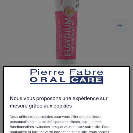
Un gel de massage gingival qui apaise l'inconfort lié à
Nous vous proposons une expérience sur
l’apparition des premières dents des nourrissons.
mesure grâce aux cookies
Nous utilisons des cookies pour vous offrir une meilleure
personnalisation (publicités personnalisées, etc...) et des
Gel gingival apaisant à l'extrait de camomille
fonctionnalités avancées lorsque vous utilisez notre site. Pour
poursuivre et faciliter votre navigation sur le site, vous pouvez