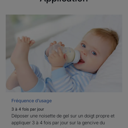
enfants pour diminuer
l'inconfort lié à l'apparition des
premières dents.
Avantages
Un gel dentaire de massage gingival aux extraits de
fleur de camomille et de racine de guimauve issus de
plantes connues pour leurs propriétés apaisantes et
adoucissantes.
Fréquence d’usage
Bénéfices
3 à 4 fois par jour
• APAISE : les gencives des nourrissons dès 3 mois
Déposer une noisette de gel sur un doigt propre et
grâce à sa formule contenant des extraits de fleur de
appliquer 3 à 4 fois par jour sur la gencive du
camomille et de racine de guimauve.