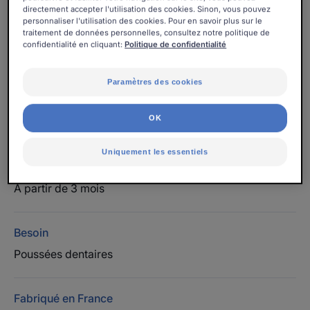
directement accepter l'utilisation des cookies. Sinon, vous pouvez
Texture gel. 97% d'ingrédients d'origine naturelle.
personnaliser l'utilisation des cookies. Pour en savoir plus sur le
traitement de données personnelles, consultez notre politique de
confidentialité en cliquant:
Politique de confidentialité
Tube
Tube
15ml
Paramètres des cookies
Utilisable par
OK
Nourrissons - Bébés
Uniquement les essentiels
Âge
À partir de 3 mois
Besoin
Poussées dentaires
Fabriqué en France