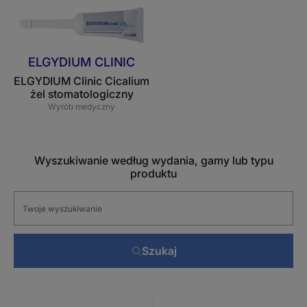
ELGYDIUM
Clinic
Cicalium
żel
ELGYDIUM CLINIC
stomatologiczny
ELGYDIUM Clinic Cicalium
żel stomatologiczny
Wyrób medyczny
Wyszukiwanie według wydania, gamy lub typu
produktu
Szukaj