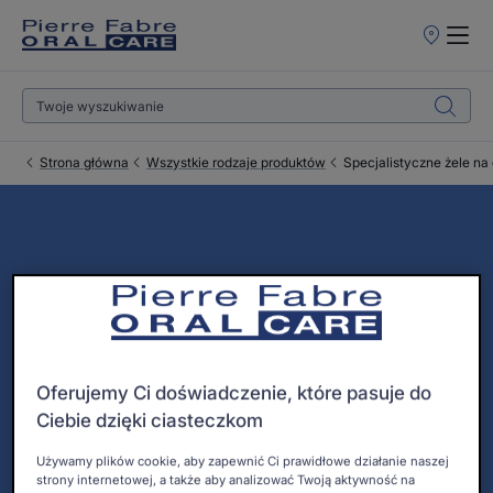
Punkty
sprzedaży
Strona główna
Wszystkie rodzaje produktów
Specjalistyczne żele na 
Specjalistyczne żele na
dziąsła i do jamy ustnej
Żele do dziąseł na podrażnienia i owrzodzenia jamy
Oferujemy Ci doświadczenie, które pasuje do
ustnej.
Ciebie dzięki ciasteczkom
Używamy plików cookie, aby zapewnić Ci prawidłowe działanie naszej
strony internetowej, a także aby analizować Twoją aktywność na