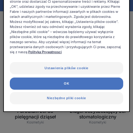
stronie oraz dostarczać Ci spersonalizowane treści i reklamy. Klikając
„OK”, udzielasz zgody na przechowywanie i uzyskiwanie przez Pierre
Fabre i naszych partnerów informacji zawartych w plikach cookies w
celach analitycznych i marketingowych. Zgoda jest dobrowolna.
3 wyniki "Specjalistyczne żele na
Możesz modyfikować jej zakres, klikając „Ustawienia plików cookie”.
dziąsła i do jamy ustnej"
Możesz również od razu odmówić wyrażenia zgody, klikając
„Niezbędne pliki cookie” – wówczas będziemy używać wyłącznie
plików cookie, które są niezbędne do prawidłowego korzystania z
Parodium
Elugel
naszego serwisu. Aby uzyskać więcej informacji na temat
przetwarzania danych osobowych i przysługujących Ci praw, zapoznaj
żel
oczyszczający
się z naszą
Polityka Prywatnosci
do
żel
pielęgnacji
stomatologiczn
Ustawienia plików cookie
dziąseł
OK
Niezbędne pliki cookie
PARODIUM
ELUGEL
Parodium żel do
Elugel oczyszczający żel
pielęgnacji dziąseł
stomatologiczny
Kosmetyki
Kosmetyki