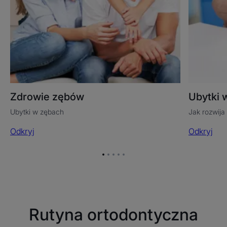
Zdrowie zębów
Ubytki 
Ubytki w zębach
Jak rozwija
Odkryj
Odkryj
Przejdź
Przejdź
Przejdź
Przejdź
Przejdź
do
do
do
do
do
elementu
elementu
elementu
elementu
elementu
1
2
3
4
5
Rutyna ortodontyczna