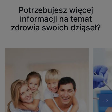
Potrzebujesz więcej
informacji na temat
zdrowia swoich dziąseł?
Odkryj
Odkryj
Zdrowie
Ubytki
zębów
w
zębach