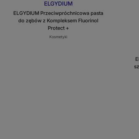
ELGYDIUM
ELGYDIUM Przeciwpróchnicowa pasta
do zębów z Kompleksem Fluorinol
Protect +
Kosmetyki
E
s