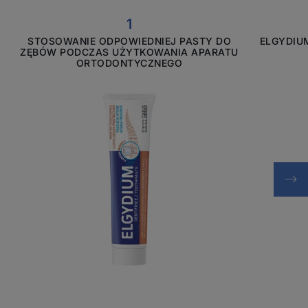
1
STOSOWANIE ODPOWIEDNIEJ PASTY DO
ELGYDIU
ELGYDIUM
ZĘBÓW PODCZAS UŻYTKOWANIA APARATU
ORTODONTYCZNEGO
Przeciwpróchnicowa
pasta
do
zębów
z
Kompleksem
Fluorinol
Protect
+