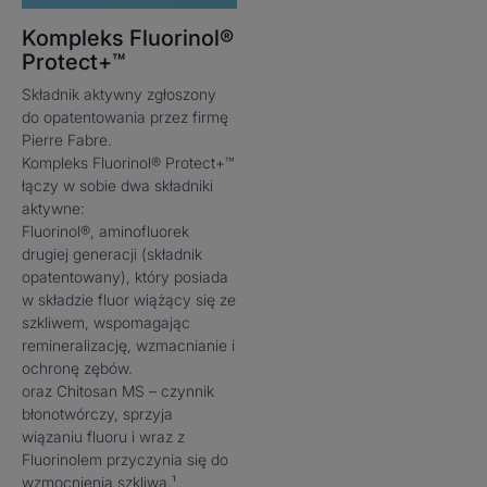
- SMAK bananowy doceniony przez 76% dzieci, które
Kompleks Fluorinol®
go przetestowały*.
Protect+™
Składnik aktywny zgłoszony
do opatentowania przez firmę
Konsystencja
Środowiska
Pierre Fabre.
Kompleks Fluorinol® Protect+™
łączy w sobie dwa składniki
aktywne:
Zapach zawartości
Fluorinol®, aminofluorek
Bananowy
drugiej generacji (składnik
opatentowany), który posiada
*Test konsumencki przeprowadzony z udziałem 75 dzieci w wieku od 4
w składzie fluor wiążący się ze
do 6 lat podczas pojedynczej aplikacji.
szkliwem, wspomagając
remineralizację, wzmacnianie i
ochronę zębów.
oraz Chitosan MS – czynnik
błonotwórczy, sprzyja
wiązaniu fluoru i wraz z
Fluorinolem przyczynia się do
wzmocnienia szkliwa.¹.