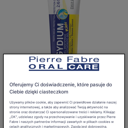
Oferujemy Ci doświadczenie, które pasuje do
Ciebie dzięki ciasteczkom
Pasta do zębów ELGYDIUM Kids o smaku bananowym
Używamy plików cookie, aby zapewnić Ci prawidłowe działanie naszej
strony internetowej, a także aby analizować Twoją aktywność na
dla dzieci w wieku od 2 do 6 lat. Dzięki nowej formule z
stronie oraz dostarczać Ci spersonalizowane treści i reklamy. Klikając
kompleksem Fluorinol® Protect+™, działa jak tarcza
„OK”, udzielasz zgody na przechowywanie i uzyskiwanie przez Pierre
ochronna przed próchnicą. Zapewnia wzmocnioną
Fabre i naszych partnerów informacji zawartych w plikach cookies w
celach analitycznych i marketingowych. Zgoda jest dobrowolna.