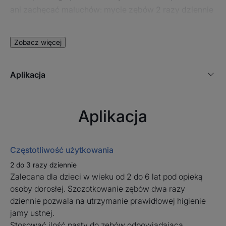
ani zachęcać maluchów: mycie zębów 2 razy dziennie
to przyjemne chwile!
Zobacz więcej
Aplikacja
KILKA SŁÓW OD NASZEGO EKSPERTA
Aplikacja
Ochrona zębów mlecznych
przed ubytkami jest niezbędna
Częstotliwość użytkowania
dla zdrowia zębów stałych.
2 do 3 razy dziennie
Dobre nawyki w zakresie
Zalecana dla dzieci w wieku od 2 do 6 lat pod opieką
higieny jamy ustnej mają
osoby dorosłej. Szczotkowanie zębów dwa razy
znaczenie od najmłodszych lat.
dziennie pozwala na utrzymanie prawidłowej higienie
Pasta do zębów ELGYDIUM Kids
jamy ustnej.
o smaku bananowym dla dzieci
Stosować ilość pasty do zębów odpowiadającą