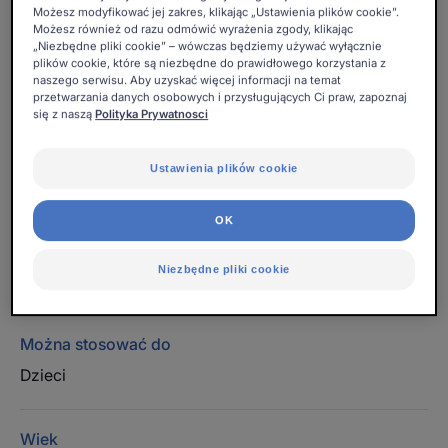
ochronę szkliwa zębów mlecznych przed ubytkami.
Możesz modyfikować jej zakres, klikając „Ustawienia plików cookie”.
Większość testujących ją dzieci docenia jej bananowy
Możesz również od razu odmówić wyrażenia zgody, klikając
„Niezbędne pliki cookie” – wówczas będziemy używać wyłącznie
smak*.
plików cookie, które są niezbędne do prawidłowego korzystania z
naszego serwisu. Aby uzyskać więcej informacji na temat
przetwarzania danych osobowych i przysługujących Ci praw, zapoznaj
się z naszą
Polityka Prywatnosci
Pomaga wzmocnić i chronić zęby przed próchnicą
dzięki zawartości Fluorinol® Protect+™.
Ustawienia plików cookie
Zawartość fluoru dostosowana do dzieci w wieku od 2
do 6 lat. Smak bananowy.
OK
Niezbędne pliki cookie
Tuba
Tuba
50ml
Można stosować do
Dzieci
Wiek