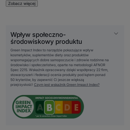
naturalnego.
Zobacz więcej
Pasta do zębów z Fluorinolem®, który pomaga
wzmocnić szkliwo zębów, zapewniając skuteczną
ochronę przed próchnicą.
Smak owoców leśnych i dobra zabawa sprawiają, że
Wpływ społeczno-
dzieci już od 3 roku życia zechcą myć zęby dłużej!
środowiskowy produktu
Green Impact Index to narzędzie pokazujące wpływ
kosmetyków, suplementów diety oraz produktów
Zaleta
wspomagających dobre samopoczucie i zdrowie rodzinne na
środowisko i społeczeństwo, oparte na metodologii AFNOR
Pasta ELGYDIUM Timer informuje dzieci, kiedy
Spec 2215. Wskaźnik opracowany dzięki współpracy 22 firm,
stowarzyszeń i federacji ocenia produkty pod kątem ponad
nadszedł czas na płukanie.
50 kryteriów, by zapewnić Ci jeszcze większą
przejrzystość!
Czym jest wskaźnik Green Impact Index?
Korzyści
- WSKAZUJE, że nadszedł czas na płukanie jamy ustnej
po szczotkowaniu, stopniowo zmieniając kolor piany.
- POPRAWIA technikę szczotkowania zębów i pomaga
chronić przed próchnicą dzięki zawartości Fluorinolu®.