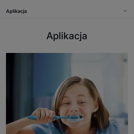
- POMAGA dzieciom dłużej szczotkować zęby.
Aplikacja
Konsystencja
Środowiska
Aplikacja
Zalety konsystencji
Żelowa konsystencja zawierająca technologię mikrokapsułek
pigmentowych.
Mechaniczne szczotkowanie uwalnia pigmenty zawarte w
mikrokapsułkach.
Pigmenty uwalniane do pasty powodują, że piana stopniowo
zmienia kolor na niebieski, wskazując tym samym, że
szczotkowanie zębów trwało 2 minuty, zgodnie z zaleceniami
specjalistów.
Zapach zawartości
Smak owoców leśnych
*Średni czas szczotkowania zębów zmierzony przez 85 osób w teście
konsumenckim