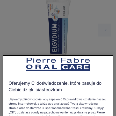
Oferujemy Ci doświadczenie, które pasuje do
Ciebie dzięki ciasteczkom
Zabawna i edukacyjna pasta do zębów, która zmienia
kolor, wskazując w ten sposób, że szczotkowanie
Używamy plików cookie, aby zapewnić Ci prawidłowe działanie naszej
strony internetowej, a także aby analizować Twoją aktywność na
zębów trwało 2 minuty, zgodnie z zaleceniami
stronie oraz dostarczać Ci spersonalizowane treści i reklamy. Klikając
specjalistów*.
„OK”, udzielasz zgody na przechowywanie i uzyskiwanie przez Pierre