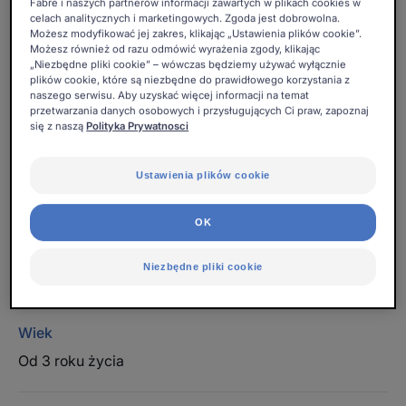
Fabre i naszych partnerów informacji zawartych w plikach cookies w
celach analitycznych i marketingowych. Zgoda jest dobrowolna.
Możesz modyfikować jej zakres, klikając „Ustawienia plików cookie”.
Edukacyjna pasta do zębów, która pokazuje prawidłowy
Możesz również od razu odmówić wyrażenia zgody, klikając
czas szczotkowania
„Niezbędne pliki cookie” – wówczas będziemy używać wyłącznie
plików cookie, które są niezbędne do prawidłowego korzystania z
naszego serwisu. Aby uzyskać więcej informacji na temat
Zabawna pasta do zębów. Ochrona przed próchnicą.
przetwarzania danych osobowych i przysługujących Ci praw, zapoznaj
się z naszą
Polityka Prywatnosci
96% naturalnych składników.
Ustawienia plików cookie
Tuba
Tuba
50ml
OK
Można stosować do
Niezbędne pliki cookie
Dzieci
Wiek
Od 3 roku życia