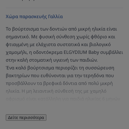
Χώρα παρασκευής Γαλλία
Το βούρτσισμα των δοντιών από μικρή ηλικία είναι
σημαντικό. Με φυσική σύνθεση χωρίς φθόριο και
φτιαγμένη με ελάχιστα συστατικά και βιολογικό
χαμομήλι, η οδοντόκρεμα ELGYDIUM Baby συμβάλλει
στην καλή στοματική υγιεινή των παιδιών.
Ένα καλό βούρτσισμα περιορίζει τη συσσώρευση
βακτηρίων που ευθύνονται για την τερηδόνα που
προσβάλλουν τα βρεφικά δόντια από πολύ μικρή
ηλικία. Η μη λειαντική σύνθεσή της με χαμηλό
αφρισμό είναι κατάλληλη για παιδιά ηλικίας 6 μηνών
—όταν έρχονται τα πρώτα δόντια του μωρού— έως 2
ετών. Μια ποσότητα οδοντόκρεμας με υφή gel
Δείτε περισσότερα
μεγέθους ενός κόκκου ρυζιού που εναποτίθεται