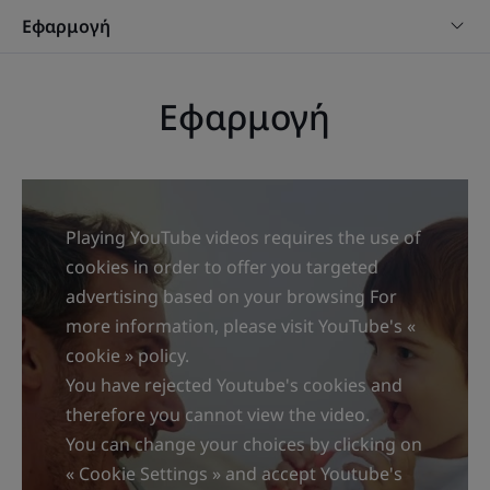
απευθείας σε κατάλληλη οδοντόβουρτσα (μικρή
Εφαρμογή
κεφαλή και εργονομική λαβή) επιτρέπει τον απαλό
καθαρισμό των βρεφικών δοντιών.
Η τέλεια ευκαιρία να συνθέσετε μια συμφωνία με
Εφαρμογή
ξεκαρδιστικούς ήχους με το μωρό σας! Αυτή είναι η
τέλεια οδοντόκρεμα για καθημερινό βούρτσισμα από
έναν ενήλικα. Τι γίνεται αν το μωρό σας δεν μπορεί
ακόμα να φτύσει την οδοντόκρεμα; Η βρεφική
Playing YouTube videos requires the use of
οδοντόκρεμα ELGYDIUM μπορεί να χρησιμοποιηθεί
cookies in order to offer you targeted
από μωρά που δεν μπορούν ακόμη να φτύσουν.
advertising based on your browsing For
more information, please visit YouTube's «
Πλεονέκτημα
cookie » policy.
Μια πιστοποιημένη βιολογική οδοντόκρεμα για βρέφη
You have rejected Youtube's cookies and
από 6 μηνών μέχρι 2 ετών.
therefore you cannot view the video.
You can change your choices by clicking on
Οφέλη
« Cookie Settings » and accept Youtube's