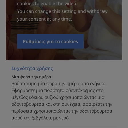
cookies to enable the video.
• ΣΥΝΘΕΣΗ ΦΥΣΙΚΗΣ ΠΡΟΕΛΕΥΣΗΣ με βιολογικό
You can change this setting and withdraw
ανθόνερο χαμομηλιού.
your consent at any time.
• ΚΑΤΑΛΛΗΛΟ για όλα τα βρέφη χάρη σε μια μη
λειαντική και μινιμαλιστική σύνθεση
• ΔΙΕΥΚΟΛΥΝΕΙ το βούρτσισμα που καταπολεμά τη
συσσώρευση βακτηρίων.
Ρυθμίσεις για τα cookies
Υφή
Συχνότητα χρήσης
Μια φορά την ημέρα
Οφέλη της υφής
Βούρτσισμα μία φορά την ημέρα από ενήλικα.
Ένα διάφανο τζελ που απλώνεται εύκολα και είναι ελκυστικό
Εφαρμόστε μια ποσότητα οδοντόκρεμας στο
μέγεθος κόκκου ρυζιού χρησιμοποιώντας μια
Άρωμα της σύνθεσης
οδοντόβουρτσα και στη συνέχεια, αφαιρέστε την
Αρωματισμένο με χαμομήλι
περίσσεια χρησιμοποιώντας την οδοντόβουρτσα
αφού την ξεβγάλετε με νερό.