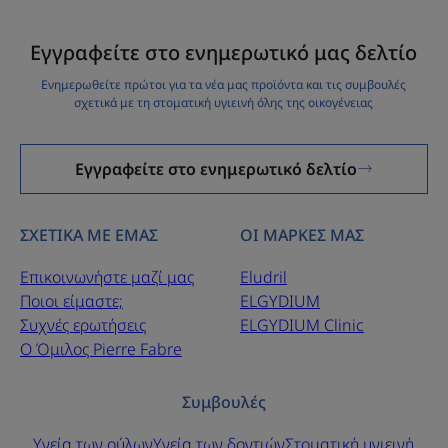
εύκολα στη χρήση, για μια 100% αποτελεσματική
ρουτίνα.
Εγγραφείτε στο ενημερωτικό μας δελτίο
Ενημερωθείτε πρώτοι για τα νέα μας προϊόντα και τις συμβουλές
Οφέλη
σχετικά με τη στοματική υγιεινή όλης της οικογένειας
• ΑΠΑΡΑΙΤΗΤΑ : για ακριβή, απαλό και τεχνικό
καθαρισμό.
Εγγραφείτε στο ενημερωτικό δελτίο
• ΠΡΟΣΑΡΜΟΣΜΕΝΑ : βουρτσάκια διαφορετικών
μεγεθών προσαρμοσμένα στα μεσοδόντια διαστήματα
και αναγνωρίσιμα από τα διαφορετικά τους χρώματα.
ΣΧΕΤΙΚΑ ΜΕ ΕΜΑΣ
ΟΙ ΜΑΡΚΕΣ ΜΑΣ
• ΕΥΕΛΙΚΤΑ : πλήρης καθαρισμός που διευκολύνεται από
τη δυνατότητα περιστροφής της κεφαλής μέχρι και 90°
Επικοινωνήστε μαζί μας
Eludril
Ποιοι είμαστε;
ELGYDIUM
Συχνές ερωτήσεις
ELGYDIUM Clinic
Ο Όμιλος Pierre Fabre
Συμβουλές
Υγεία των ούλων
Υγεία των δοντιών
Στοματική υγιεινή