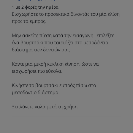
1 με 2 φορές την ημέρα
Εισχωρήστε το προσεκτικά δίνοντάς του μία κλίση
Τα μεσοδόντια βουρτσάκια
προς τα εμπρός.
ELGYDIUM CLINIC Mono
Μην ασκείτε πίεση κατά την εισαγωγή : επιλέξτε
Compact, χάρη στον
ένα βουρτσάκι που ταιριάζει στο μεσοδόντιο
συνδυασμό ανθεκτικών και
διάστημα των δοντιών σας.
εύκαμπτων υλικών,
προσφέρουν μια απλή,
Κάντε μια μικρή κυκλική κίνηση, ώστε να
πρακτική και απαλή λύση ώστε
εισχωρήσει πιο εύκολα.
να μπορείτε να επωφεληθείτε
από όλα τα οφέλη του
Κινήστε το βουρτσάκι εμπρός πίσω στο
μεσοδόντιου καθαρισμού. Ο
μεσοδόντιο διάστημα.
τακτικός καθαρισμός των
μεσοδόντιων διαστημάτων, σε
Ξεπλύνετε καλά μετά τη χρήση.
συνδυασμό με την τυπική
φροντίδα της στοματικής
υγείας (τακτικό βούρτσισμα,