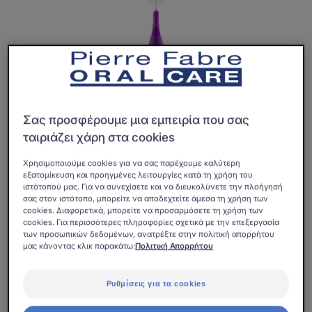
Σας προσφέρουμε μια εμπειρία που σας
ταιριάζει χάρη στα cookies
Χρησιμοποιούμε cookies για να σας παρέχουμε καλύτερη
εξατομίκευση και προηγμένες λειτουργίες κατά τη χρήση του
ιστότοπού μας. Για να συνεχίσετε και να διευκολύνετε την πλοήγησή
σας στον ιστότοπο, μπορείτε να αποδεχτείτε άμεσα τη χρήση των
cookies. Διαφορετικά, μπορείτε να προσαρμόσετε τη χρήση των
cookies. Για περισσότερες πληροφορίες σχετικά με την επεξεργασία
των προσωπικών δεδομένων, ανατρέξτε στην πολιτική απορρήτου
Τεχνική, ακρίβεια και εύκολη χρήση : τα μεσοδόντια
μας κάνοντας κλικ παρακάτω:
Πολιτική Απορρήτου
βουρτσάκια ELGYDIUM CLINIC Mono Compact και οι
ίνες τους με 2 διαφορετικά χρώματα διευκολύνουν τον
Ρυθμίσεις για τα cookies
καθαρισμό των δυσπρόσιτων μεσοδόντιων