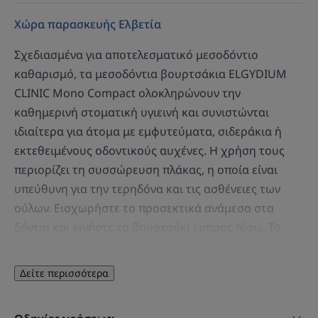
Χώρα παρασκευής Ελβετία
Σχεδιασμένα για αποτελεσματικό μεσοδόντιο
καθαρισμό, τα μεσοδόντια βουρτσάκια ELGYDIUM
CLINIC Mono Compact ολοκληρώνουν την
καθημερινή στοματική υγιεινή και συνιστώνται
ιδιαίτερα για άτομα με εμφυτεύματα, σιδεράκια ή
εκτεθειμένους οδοντικούς αυχένες. Η χρήση τους
περιορίζει τη συσσώρευση πλάκας, η οποία είναι
υπεύθυνη για την τερηδόνα και τις ασθένειες των
ούλων. Εισχωρήστε το προσεκτικά ανάμεσα στα
δόντια και κινήστε το βουρτσάκι εμπρός πίσω. Το
μαύρο χρώμα των ινών διευκολύνει την εισχώρηση
καθώς έρχεται σε αντίθεση με το λευκό χρώμα των
Δείτε περισσότερα
δοντιών, ενώ παράλληλα κάνει ορατή την αφαίρεση
των υπολειμμάτων της πλάκας. Οι λευκές ίνες, από