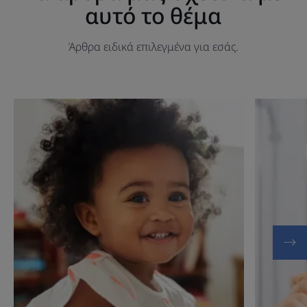
αυτό το θέμα
Άρθρα ειδικά επιλεγμένα για εσάς.
Ανακαλύψτε
Ανακαλύψ
Στοματική
Τερηδόνα
υγιεινή
στα
των
παιδιά
παιδιών