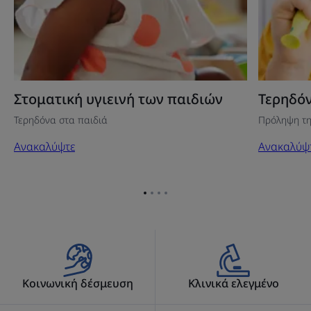
Στοματική υγιεινή των παιδιών
Τερηδόν
Τερηδόνα στα παιδιά
Πρόληψη τη
Ανακαλύψτε
Ανακαλύψ
Go
Go
Go
Go
to
to
to
to
item
item
item
item
1
2
3
4
Κοινωνική δέσμευση
Κλινικά ελεγμένο