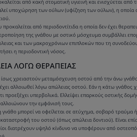
οκαλείται από κακή στοματική υγιεινή και ενισχύεται από 
αλεί υποχώρηση των ούλων (υφίζηση των ούλων), η οποία 
τιού.
 προκαλείται από περιοδοντίτιδα η οποία δεν έχει θεραπευ
θεροποίηση της γνάθου με οστικό μόσχευμα συμβάλλει επ
ώλειας και των μακροχρόνιων επιπλοκών που τη συνοδεύο
τήσει η περιοδοντική νόσος.
ΕΙΑ ΛΟΓΩ ΘΕΡΑΠΕΙΑΣ
 ίσως χρειαστούν μεταμόσχευση οστού από την άνω γνάθο
χει αλλοιωθεί λόγω απώλειας οστού. Εάν η κάτω γνάθος χ
τι προεξέχει υπερβολικά. Ελλείψει επαρκούς οστικής δομής,
 αλλοιώνουν την εμφάνισή τους.
η γνάθο μπορεί να οφείλεται σε ατύχημα, σοβαρό τραύμα 
 καταστροφή του οστού (όπως απώλεια δοντιού). Είναι επί
οίοι διατρέχουν υψηλό κίνδυνο να υποφέρουν από οστεοπ
τά.