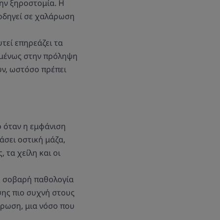
την ξηροστομία. Η
οδηγεί σε χαλάρωση
τεί επηρεάζει τα
ομένως στην πρόληψη
υν, ωστόσο πρέπει
 όταν η εμφάνιση
άσει οστική μάζα,
 τα χείλη και οι
ή σοβαρή παθολογία
σης πιο συχνή στους
όρωση, μια νόσο που