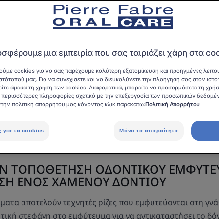
Διάγνωση ασθενειών των ούλων
σφέρουμε μια εμπειρία που σας ταιριάζει χάρη στα co
ούμε cookies για να σας παρέχουμε καλύτερη εξατομίκευση και προηγμένες λειτου
στότοπού μας. Για να συνεχίσετε και να διευκολύνετε την πλοήγησή σας στον ιστό
ματοποιείται οδοντικό οστικ
είτε άμεσα τη χρήση των cookies. Διαφορετικά, μπορείτε να προσαρμόσετε τη χρή
ια περισσότερες πληροφορίες σχετικά με την επεξεργασία των προσωπικών δεδομέ
;
στην πολιτική απορρήτου μας κάνοντας κλικ παρακάτω:
Πολιτική Απορρήτου
ικό μόσχευμα αποτελεί οδοντιατρική χειρουργική επέμβασ
ς για τα cookies
Μόνο τα απαραίτητα
 διάφορες περιπτώσεις.
ΗΝ ΤΟΠΟΘΕΤΗΣΗ ΟΔΟΝΤΙΚΟΥ ΕΜΦΥΤΕ
ΑΣΗ ΕΝΟΣ ΧΑΜΕΝΟΥ ΔΟΝΤΙΟΥ
ματα αποτελούν τεχνητές ρίζες που εμφυτεύονται στη γνάθ
τική στεφάνη στο εμφύτευμα για να αντικαταστήσει το δόν