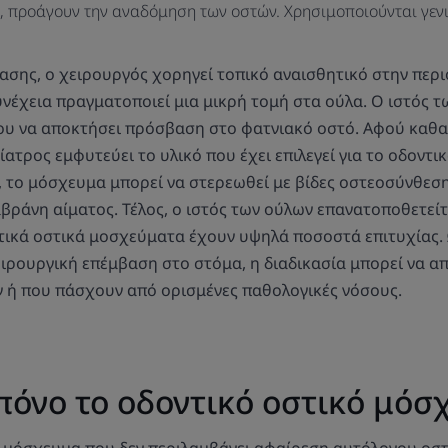
, προάγουν την αναδόμηση των οστών. Χρησιμοποιούνται γεν
ασης, ο χειρουργός χορηγεί τοπικό αναισθητικό στην περ
υνέχεια πραγματοποιεί μια μικρή τομή στα ούλα. Ο ιστός τ
ου να αποκτήσει πρόσβαση στο φατνιακό οστό. Αφού καθαρ
ίατρος εμφυτεύει το υλικό που έχει επιλεγεί για το οδοντ
, το μόσχευμα μπορεί να στερεωθεί με βίδες οστεοσύνθεση
βράνη αίματος. Τέλος, ο ιστός των ούλων επανατοποθετείτα
τικά οστικά μοσχεύματα έχουν υψηλά ποσοστά επιτυχίας.
ειρουργική επέμβαση στο στόμα, η διαδικασία μπορεί να απ
 ή που πάσχουν από ορισμένες παθολογικές νόσους.
πόνο το οδοντικό οστικό μόσ
 μόσχευμα που δεν περιλαμβάνει αφαίρεση αυτόλογου οστ