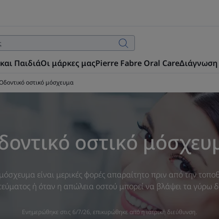
και Παιδιά
Οι μάρκες μας
Pierre Fabre Oral Care
Διάγνωση
Οδοντικό οστικό μόσχευμα
δοντικό οστικό μόσχευ
μόσχευμα είναι μερικές φορές απαραίτητο πριν από την τοπο
εύματος ή όταν η απώλεια οστού μπορεί να βλάψει τα γύρω δ
Ενημερώθηκε στις
6/7/26
, επικυρώθηκε από
η ιατρική διεύθυνση
.