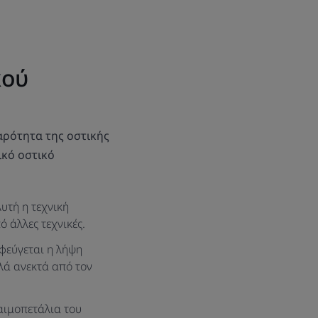
κού
αρότητα της οστικής
ικό οστικό
υτή η τεχνική
 άλλες τεχνικές.
φεύγεται η λήψη
λά ανεκτά από τον
 αιμοπετάλια του