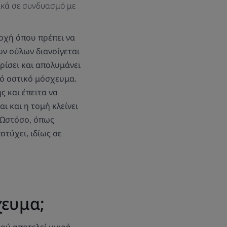
ικά σε συνδυασμό με
ιοχή όπου πρέπει να
ων ούλων διανοίγεται
ίσει και απολυμάνει
ικό οστικό μόσχευμα.
ς και έπειτα να
ι και η τομή κλείνει
 Ωστόσο, όπως
οτύχει, ιδίως σε
χευμα;
ού αποτελεί μικρή