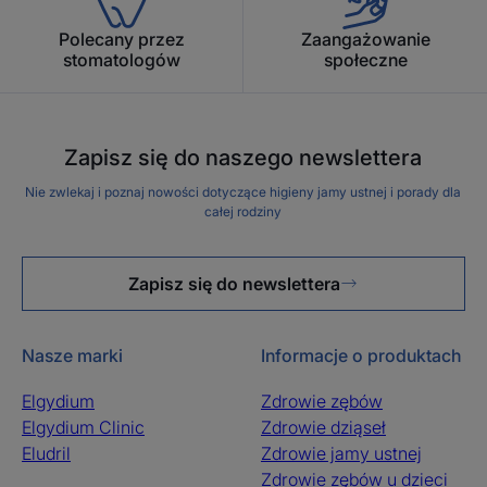
przypadku osób z odsłoniętymi
Polecany przez
Zaangażowanie
szyjkami zębów, uzupełnieniami
stomatologów
społeczne
protetycznymi lub aparatami
ortodontycznymi.
Zapisz się do naszego newslettera
Nie zwlekaj i poznaj nowości dotyczące higieny jamy ustnej i porady dla
całej rodziny
Zaleta
Trzy miękkie, delikatne i precyzyjne szczoteczki
Zapisz się do newslettera
międzyzębowe ELGYDIUM CLINIC Trio Compact
odpowiednie do wszystkich zębów.
Nasze marki
Informacje o produktach
Korzyści
Elgydium
Zdrowie zębów
Elgydium Clinic
Zdrowie dziąseł
• NIEZBĘDNE: do precyzyjnego i delikatnego
Eludril
Zdrowie jamy ustnej
czyszczenia przestrzeni międzyzębowych.
Zdrowie zębów u dzieci