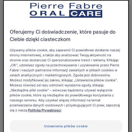
Oferujemy Ci doświadczenie, które pasuje do
Ciebie dzięki ciasteczkom
Używamy plików cookie, aby zapewnić Ci prawidłowe działanie naszej
strony internetowej, a także aby analizować Twoją aktywność na
stronie oraz dostarczać Ci spersonalizowane treści i reklamy. Klikając
„OK”, udzielasz zgody na przechowywanie i uzyskiwanie przez Pierre
Fabre i naszych partnerów informacji zawartych w plikach cookies w
celach analitycznych i marketingowych. Zgoda jest dobrowolna.
Możesz modyfikować jej zakres, klikając „Ustawienia plików cookie”.
Możesz również od razu odmówić wyrażenia zgody, klikając
Precyzyjne i łatwe w użyciu : szczoteczki
„Niezbędne pliki cookie” – wówczas będziemy używać wyłącznie
plików cookie, które są niezbędne do prawidłowego korzystania z
międzyzębowe ELGYDIUM CLINIC Trio Compact,
naszego serwisu. Aby uzyskać więcej informacji na temat
zgrupowane po trzy w praktycznym uchwycie,
przetwarzania danych osobowych i przysługujących Ci praw, zapoznaj
się z naszą
Polityka Prywatnosci
ułatwiają czyszczenie trudno dostępnych miejsc.
Ustawienia plików cookie
Dwa kolory włosia umożliwiają kontrolę usuwania płytki