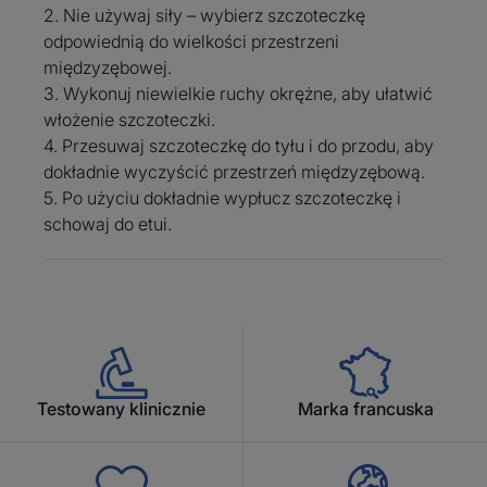
i elastycznych materiałów
2. Nie używaj siły – wybierz szczoteczkę
szczoteczki międzyzębowe
odpowiednią do wielkości przestrzeni
ELGYDIUM Clinic to prosty,
międzyzębowej.
praktyczny i delikatny sposób
3. Wykonuj niewielkie ruchy okrężne, aby ułatwić
na czyszczenie przestrzeni
włożenie szczoteczki.
między zębami. Regularne
4. Przesuwaj szczoteczkę do tyłu i do przodu, aby
czyszczenie przestrzeni
dokładnie wyczyścić przestrzeń międzyzębową.
międzyzębowych, w połączeniu
5. Po użyciu dokładnie wypłucz szczoteczkę i
ze standardowymi zabiegami
schowaj do etui.
higienicznymi (regularne mycie
zębów, stosowanie płynów do
płukania jamy ustnej itp.),
pomaga ograniczyć odkładanie
się płytki nazębnej powodującej
próchnicę i choroby dziąseł.
Testowany klinicznie
Marka francuska
Higiena przestrzeni
międzyzębowych jest
szczególnie ważna w