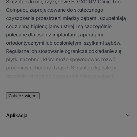
Szczoteczki międzyzębowe ELGYDIUM Clinic Trio
Compact, zaprojektowane do skutecznego
czyszczenia przestrzeni między zębami, uzupełniają
codzienną higienę jamy ustnej i są szczególnie
polecane dla osób z implantami, aparatami
ortodontycznymi lub odsłoniętymi szyjkami zębów.
Regularne ich stosowanie ogranicza odkładanie się
płytki nazębnej, która może spowodować rozwój
próchnicy i choroby dziąseł. Szczoteczkę należy
ostrożnie włożyć do przestrzeni między zębami,
następnie przesuwać ją do przodu i do tyłu. Czarne
włosie szczoteczki dobrze kontrastuje z bielą zębów,
Zobacz więcej
ułatwiając precyzyjne wprowadzanie szczoteczki i
zwiększając widoczność usuwanego osadu, a białe
Aplikacja
włosie uwidacznia ewentualne krwawienie z dziąseł.
Po użyciu wystarczy przemyć szczoteczkę (np.
niewielką ilością płynu do płukania jamy ustnej) i