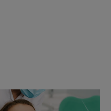
κας κατά 75% από την πρώτη χρήση¹.
τικού διαλύματος συμπληρώνει την
ση, είναι έτοιμο προς χρήση!
σκάδα και υγεία με ήπιο τρόπο.
Ανακύκλωση