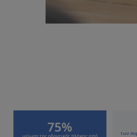
75%
των συ
μείωση της οδοντικής πλάκας από