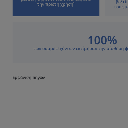
βελτί
την πρώτη χρήση¹
τους μ
100%
των συμμετεχόντων εκτίμησαν την αίσθηση φρ
Εμφάνιση πηγών