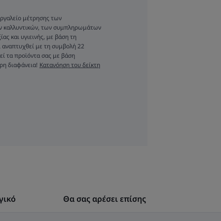
 εργαλείο μέτρησης των
ων καλλυντικών, των συμπληρωμάτων
ας και υγιεινής, με βάση τη
των δοντιών σας
 αναπτυχθεί με τη συμβολή 22
κό βήμα για την
εί τα προϊόντα σας με βάση
ρη διαφάνεια!
Κατανόηση του δείκτη
 στόματός σας
σο, τα στοματικά
υν αποδειχθεί
ύμμαχος στην
 συσσώρευσης
λάκας, καθώς
 προστατευτικό
ριοχές που είναι
γικό
Θα σας αρέσει επίσης
εγγιστούν με την