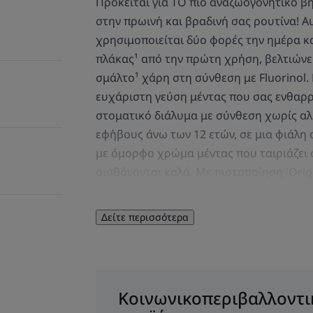
Πρόκειται για ΤΟ πιο αναζωογονητικό β
στην πρωινή και βραδινή σας ρουτίνα! 
χρησιμοποιείται δύο φορές την ημέρα κ
πλάκας¹ από την πρώτη χρήση, βελτιώνει
σμάλτο¹ χάρη στη σύνθεση με Fluorinol.
ευχάριστη γεύση μέντας που σας ενθαρρ
στοματικό διάλυμα με σύνθεση χωρίς αλκ
εφήβους άνω των 12 ετών, σε μια φιάλη
με όμορφο χρώμα μέντας που ταιριάζει 
αισθάνονται καλά. Με πιστοποίηση 'Orig
Γαλλική προέλευση]
Δείτε περισσότερα
ΛΊΓΑ ΛΌΓΙΑ ΑΠΌ 
Κοινωνικοπεριβαλλοντι