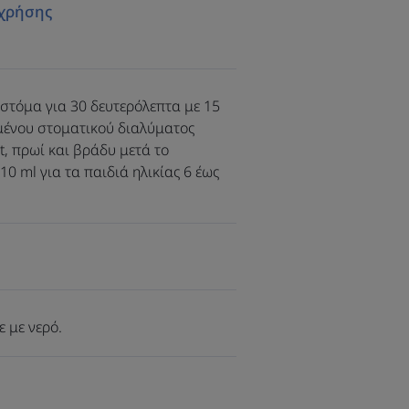
χρήσης
ο με δίπλωμα
πό τα εργαστήρια
δεσμεύεται στην
 στόμα για 30 δευτερόλεπτα με 15
βάλλοντας στην
μένου στοματικού διαλύματος
ση και
ct, πρωί και βράδυ μετά το
10 ml για τα παιδιά ηλικίας 6 έως
κοποίηση του
ν δοντιών.
ε με νερό.
ροστασία με το στοματικό διάλυμα