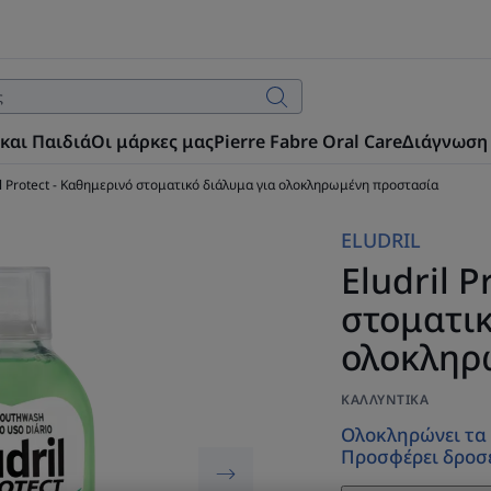
και Παιδιά
Οι μάρκες μας
Pierre Fabre Oral Care
Διάγνωση
il Protect - Καθημερινό στοματικό διάλυμα για ολοκληρωμένη προστασία
ELUDRIL
Eludril P
στοματικ
ολοκληρ
ΚΑΛΛΥΝΤΙΚΆ
Ολοκληρώνει τα 
Προσφέρει δροσ