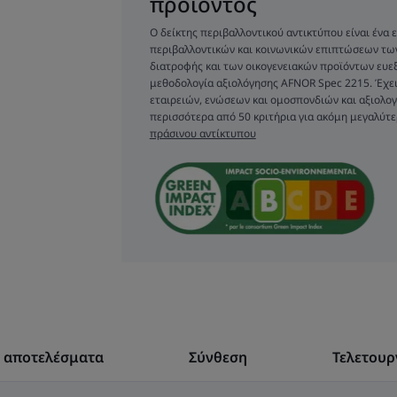
προϊόντος
Ο δείκτης περιβαλλοντικού αντικτύπου είναι ένα
περιβαλλοντικών και κοινωνικών επιπτώσεων τ
διατροφής και των οικογενειακών προϊόντων ευεξί
Το βούρτσισμα 
μεθοδολογία αξιολόγησης AFNOR Spec 2215. Έχει
είναι ένα βασι
εταιρειών, ενώσεων και ομοσπονδιών και αξιολογ
περισσότερα από 50 κριτήρια για ακόμη μεγαλύτε
προστασία του
πράσινου αντίκτυπου
κάθε μέρα. Ωστό
διαλύματα έχο
πολύτιμος σ
πρόληψη της
οδοντικής π
διευρύνουν το
αποτέλεσμα σε πε
ά αποτελέσματα
Σύνθεση
Τελετουρ
δύσκολο να προσ