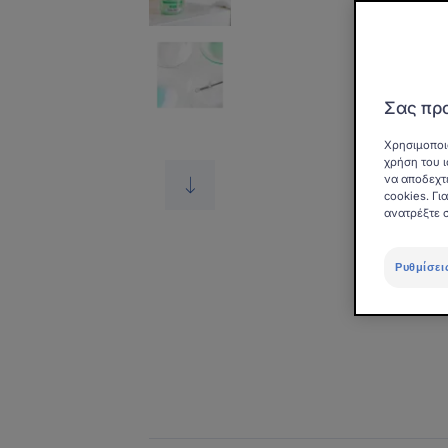
Σας προ
Χρησιμοποι
χρήση του ι
να αποδεχτ
cookies. Γ
ανατρέξτε 
Ρυθμίσει