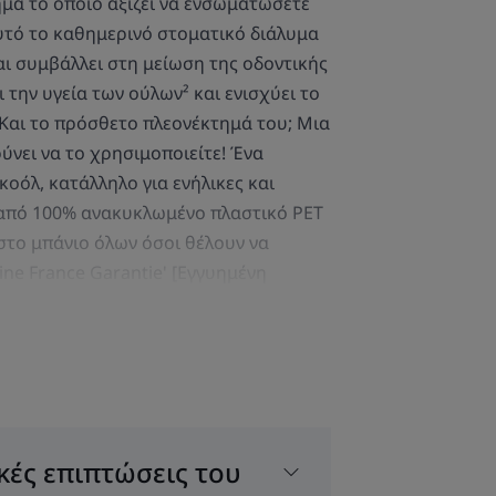
ήμα το οποίο αξίζει να ενσωματώσετε
Αυτό το καθημερινό στοματικό διάλυμα
αι συμβάλλει στη μείωση της οδοντικής
 την υγεία των ούλων² και ενισχύει το
 Και το πρόσθετο πλεονέκτημά του; Μια
ύνει να το χρησιμοποιείτε! Ένα
οόλ, κατάλληλο για ενήλικες και
 από 100% ανακυκλωμένο πλαστικό PET
στο μπάνιο όλων όσοι θέλουν να
ine France Garantie' [Εγγυημένη
ΤΟΝ ΕΙΔΙΚΌ ΜΑΣ
κές επιπτώσεις του