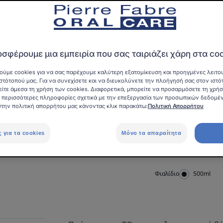
Γράψτε πρώτοι την
Ένα στοματικό δι
μειώνει τη συσσώρ
ούλων.
σφέρουμε μια εμπειρία που σας ταιριάζει χάρη στα co
ούμε cookies για να σας παρέχουμε καλύτερη εξατομίκευση και προηγμένες λειτου
Καθημερινή απόλα
στότοπού μας. Για να συνεχίσετε και να διευκολύνετε την πλοήγησή σας στον ιστό
είτε άμεσα τη χρήση των cookies. Διαφορετικά, μπορείτε να προσαρμόσετε τη χρή
στοματικό διάλυμα 
ια περισσότερες πληροφορίες σχετικά με την επεξεργασία των προσωπικών δεδομέ
στην πολιτική απορρήτου μας κάνοντας κλικ παρακάτω:
Πολιτική Απορρήτου
Χωρίς αλκοόλ. Κα
OFG (Origine Fran
ς για τα cookies
Μόνο τα απαραίτητα
Προέλευση]
Φιαλίδιο
Φιαλίδιο
500ml