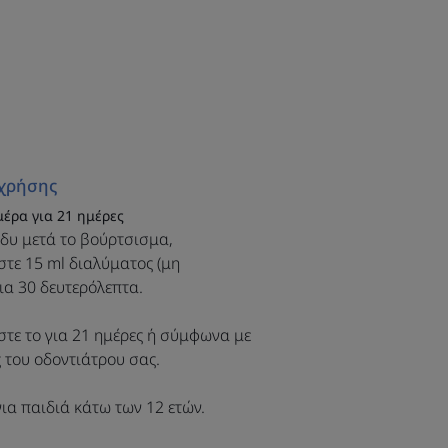
τόμα. Η συνεχής
να προκαλέσει
 Επομένως, θα
τε τις συστάσεις
σης!
χρήσης
μέρα για 21 ημέρες
δυ μετά το βούρτσισμα,
τε 15 ml διαλύματος (μη
ια 30 δευτερόλεπτα.
τε το για 21 ημέρες ή σύμφωνα με
ς του οδοντιάτρου σας.
τοματικό διάλυμα EluPerio λειτουργεί
ατικής φροντίδας για την καταπολέμηση
ια παιδιά κάτω των 12 ετών.
ν ούλων.