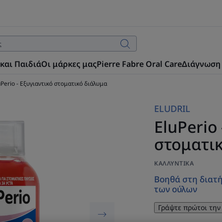
και Παιδιά
Οι μάρκες μας
Pierre Fabre Oral Care
Διάγνωση
uPerio - Εξυγιαντικό στοματικό διάλυμα
ELUDRIL
EluPerio 
στοματι
ΚΑΛΛΥΝΤΙΚΆ
Βοηθά στη διατή
των ούλων
Γράψτε πρώτοι την