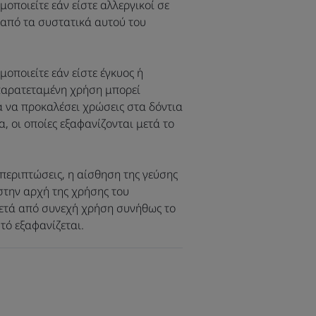
μοποιείτε εάν είστε αλλεργικοί σε
από τα συστατικά αυτού του
rio συμβάλλει στη μείωση της
ατήρηση της υγείας των ούλων.
μοποιείτε εάν είστε έγκυος ή
αι παιδιά από 12 ετών και άνω.
παρατεταμένη χρήση μπορεί
 να προκαλέσει χρώσεις στα δόντια
α, οι οποίες εξαφανίζονται μετά το
ια 21 ημέρες, 2 χρήσεις την ημέρα.
 περιπτώσεις, η αίσθηση της γεύσης
στην αρχή της χρήσης του
ετά από συνεχή χρήση συνήθως το
ό εξαφανίζεται.