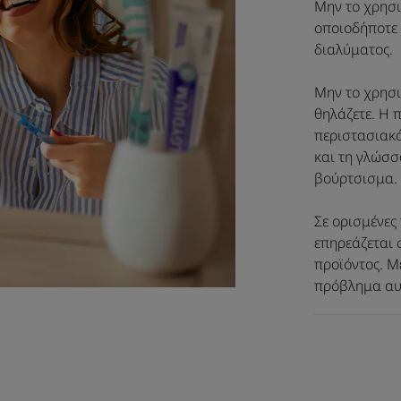
Μην το χρησι
Οφέλη
οποιοδήποτε 
διαλύματος.
• ΕΞΥΓΙΑΝΣΗ : το στοματικό διάλυμα EluPe
συσσώρευσης οδοντικής πλάκας και στη δι
Μην το χρησι
• ΧΩΡΙΣ ΑΛΚΟΟΛ : Κατάλληλο για ενήλικες κ
θηλάζετε. Η 
• ΚΑΘΑΡΙΖΕΙ και αναζωογονεί το στόμα.
περιστασιακά
και τη γλώσσ
¹ Δοκιμή ανοχής και αποτελεσματικότητας σε 42 άτομα γ
βούρτσισμα.
Σε ορισμένες
επηρεάζεται 
προϊόντος. Μ
πρόβλημα αυτ