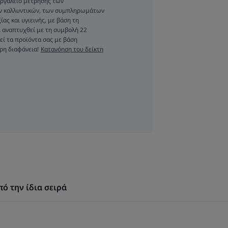
 εργαλείο μέτρησης των
τοματική υγιεινή
ων καλλυντικών, των συμπληρωμάτων
 χρόνια. Μετά τη
ας και υγιεινής, με βάση τη
 αναπτυχθεί με τη συμβολή 22
στοματικού
εί τα προϊόντα σας με βάση
ρη διαφάνεια!
Κατανόηση του δείκτη
πορροφάται από
βλεννογόνο και
ται σταδιακά,
 αποτέλεσμα που
κεί.
 διαλύματα με
 χλωρεξιδίνη
 βακτηριακή
ό την ίδια σειρά
συμβάλλουν στη
αριθμού των