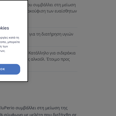
τικό διάλυμα που συμβάλλει στη μείωση
κας και στην ανακούφιση των ευαίσθητων
okies
, χωρίς αλκοόλ, για τη διατήρηση υγιών
ργίες κατά τη
τοπο, μπορείτε
ση των
νων,
ική επέμβαση. Κατάλληλο για σιδεράκια
οστοιχίες. Χωρίς αλκοόλ. Έτοιμο προς
OK
luPerio συμβάλλει στη μείωση της
% σύμφωνα με μελέτη που διεξήχθη σε