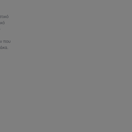
πτικό
ικό
ο
ν που
άκα.