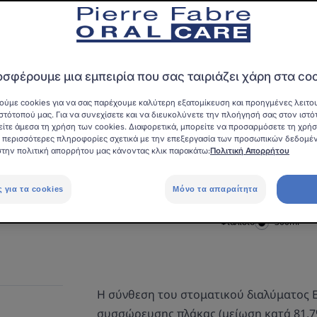
Εξυγιαντικό στομα
της οδοντικής πλά
ούλων.
σφέρουμε μια εμπειρία που σας ταιριάζει χάρη στα co
Εξυγιαντική δράση
ούμε cookies για να σας παρέχουμε καλύτερη εξατομίκευση και προηγμένες λειτου
ούλων
στότοπού μας. Για να συνεχίσετε και να διευκολύνετε την πλοήγησή σας στον ιστό
είτε άμεσα τη χρήση των cookies. Διαφορετικά, μπορείτε να προσαρμόσετε τη χρή
ια περισσότερες πληροφορίες σχετικά με την επεξεργασία των προσωπικών δεδομέ
Μετά από χειρουργ
στην πολιτική απορρήτου μας κάνοντας κλικ παρακάτω:
Πολιτική Απορρήτου
και τεχνητές οδοντ
χρήση.
ς για τα cookies
Μόνο τα απαραίτητα
Φιαλίδιο
Φιαλίδιο
300ml
Η σύνθεση του στοματικού διαλύματος E
συσσώρευσης πλάκας (μείωση κατά 81,7