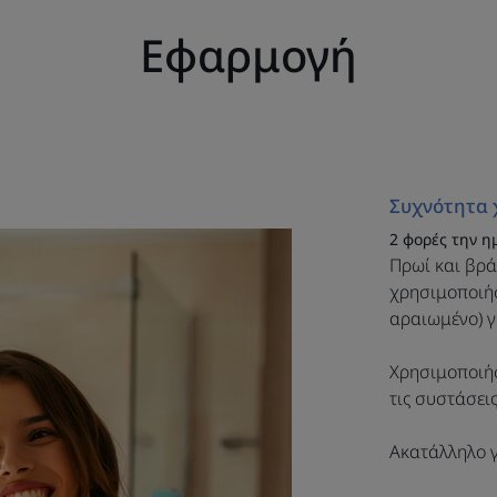
βακτηρίων στο σ
Εφαρμογή
χρήση μπορεί 
παρενέργειες.
πρέπει να τηρεί
χρή
Συχνότητα 
2 φορές την η
Πρωί και βρά
χρησιμοποιήσ
αραιωμένο) γ
Πλεονέκτημα
Χρησιμοποιήσ
τις συστάσει
Έτοιμο προς χρήση και χωρίς αλκοόλ, το σ
συμπληρωματικά με τα προϊόντα επαγγελμ
Ακατάλληλο γ
της πλάκας και τη διατήρηση της υγείας τω