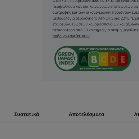
Ο δείκτης περιβαλλοντικού αντικτύπου είναι ένα
καθιερωθεί στη σ
περιβαλλοντικών και κοινωνικών επιπτώσεων τ
για πάνω από 50
διατροφής και των οικογενειακών προϊόντων ευεξί
μεθοδολογία αξιολόγησης AFNOR Spec 2215. Έχει
χρήση του 
εταιρειών, ενώσεων και ομοσπονδιών και αξιολογ
περισσότερα από 50 κριτήρια για ακόμη μεγαλύτε
διαλύματος, α
πράσινου αντίκτυπου
τον στοματικό 
απελευθερώνε
εξασφαλίζοντας
διαρ
Τα στοματικά
διγλουκονική
προσφέρουν
Συστατικά
Αποτελέσματα
Απ
προστασία και 
μείωση του 