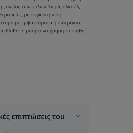
ης υγείας των ούλων. Χωρίς αλκοόλ,
 θεραπείες, με συγκέντρωση
α άτομα με εμφυτεύματα ή σιδεράκια.
μα EluPerio μπορεί να χρησιμοποιηθεί
ΤΟΝ ΕΙΔΙΚΌ ΜΑΣ
ναι ένα μόριο με
κές επιπτώσεις του
ιότητες που έχει