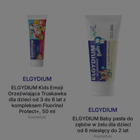
Fluorinol
Protect+
ELGYDIUM
ELGYDIUM
50ml
Kids
Baby
Emoji
pasta
Orzeźwiająca
do
Truskawka
zębów
dla
w
dzieci
żelu
od
dla
3
dzieci
ELGYDIUM
do
od
ELGYDIUM Kids Emoji
6
6
Orzeźwiająca Truskawka
lat
miesięcy
dla dzieci od 3 do 6 lat z
z
do
kompleksem Fluorinol
ELGYDIUM
Protect+, 50 ml
kompleksem
2
Kosmetyki
ELGYDIUM Baby pasta do
Fluorinol
lat
zębów w żelu dla dzieci
Protect+,
od 6 miesięcy do 2 lat
50
Kosmetyki