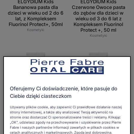
ELGYDIUM Kids
ELGYDIUM Kids
do
wieku
Bananowa pasta dla
Czerwone Owoce pasta
6
od
dzieci w wieku od 2 do 6
do zębów dla dzieci w
lat,
3
lat, z Kompleksem
wieku od 3 do 6 lat z
Fluorinol Protect+, 50ml
z
Kompleksem Fluorinol
do
Protect +, 50 ml
Kosmetyki
Kompleksem
6
Kosmetyki
Fluorinol
lat
Protect+,
z
ELGYDIUM
ELGYDIUM
50ml
Kompleksem
Junior
Junior
Fluorinol
Łagodna
Bubble
Protect
Mięta
pasta
+,
pasta
do
50
do
zębów
Oferujemy Ci doświadczenie, które pasuje do
ml
zębów
dla
Ciebie dzięki ciasteczkom
dla
dzieci
Używamy plików cookie, aby zapewnić Ci prawidłowe działanie naszej
dzieci
7-
strony internetowej, a także aby analizować Twoją aktywność na
ELGYDIUM
ELGYDIUM
7-
12
stronie oraz dostarczać Ci spersonalizowane treści i reklamy. Klikając
ELGYDIUM Junior
ELGYDIUM Junior Bubble
12
lat
„OK”, udzielasz zgody na przechowywanie i uzyskiwanie przez Pierre
Łagodna Mięta pasta do
pasta do zębów dla dzieci
Fabre i naszych partnerów informacji zawartych w plikach cookies w
lat
z
zębów dla dzieci 7-12 lat z
7-12 lat z Kompleksem
celach analitycznych i marketingowych. Zgoda jest dobrowolna.