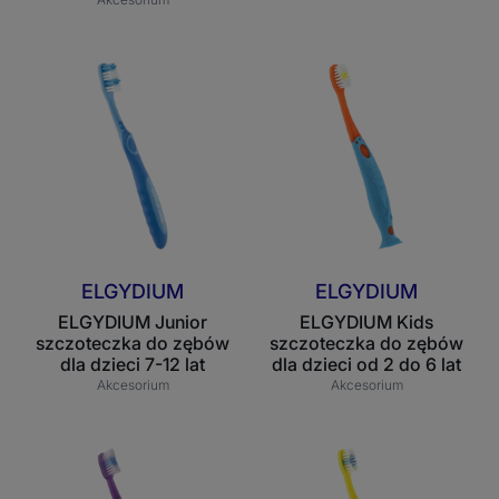
ELGYDIUM
ELGYDIUM
Junior
Kids
szczoteczka
szczoteczka
do
do
zębów
zębów
dla
dla
dzieci
dzieci
7-
od
12
2
ELGYDIUM
ELGYDIUM
lat
do
ELGYDIUM Junior
ELGYDIUM Kids
6
szczoteczka do zębów
szczoteczka do zębów
lat
dla dzieci 7-12 lat
dla dzieci od 2 do 6 lat
Akcesorium
Akcesorium
ELGYDIUM
ELGYDIUM
Kids
Pocket
Monster
Kids