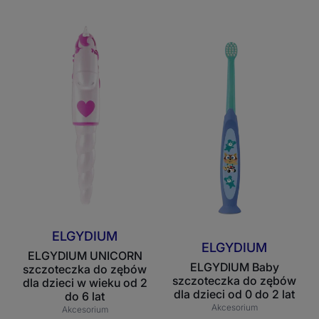
ml
ELGYDIUM
ELGYDIUM
UNICORN
Baby
szczoteczka
szczoteczka
do
do
zębów
zębów
dla
dla
dzieci
dzieci
w
od
wieku
0
od
do
2
2
do
lat
6
ELGYDIUM
ELGYDIUM
lat
ELGYDIUM UNICORN
ELGYDIUM Baby
szczoteczka do zębów
szczoteczka do zębów
dla dzieci w wieku od 2
dla dzieci od 0 do 2 lat
do 6 lat
Akcesorium
Akcesorium