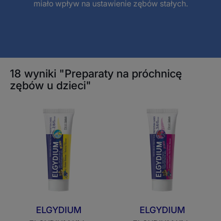
miało wpływ na ustawienie zębów stałych.
18 wyniki "Preparaty na próchnicę
zębów u dzieci"
ELGYDIUM
ELGYDIUM
Kids
Kids
Bananowa
Czerwone
pasta
Owoce
dla
pasta
dzieci
do
w
zębów
wieku
dla
od
dzieci
ELGYDIUM
ELGYDIUM
2
w