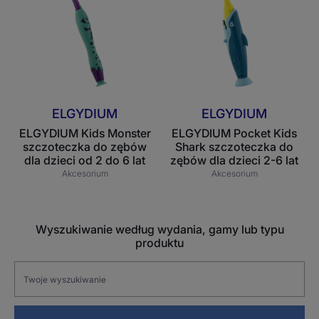
szczoteczka
Shark
do
szczoteczka
zębów
do
dla
zębów
dzieci
dla
od
dzieci
ELGYDIUM
ELGYDIUM
2
2-
ELGYDIUM Kids Monster
ELGYDIUM Pocket Kids
do
6
szczoteczka do zębów
Shark szczoteczka do
6
lat
dla dzieci od 2 do 6 lat
zębów dla dzieci 2-6 lat
lat
Akcesorium
Akcesorium
Wyszukiwanie według wydania, gamy lub typu
produktu