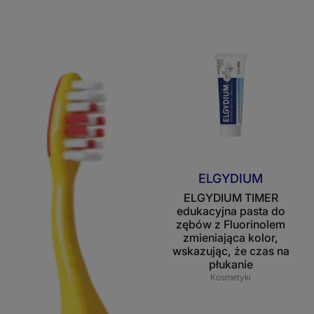
ELGYDIUM
ELGYDIUM
Emoji
TIMER
Kids
edukacyjna
szczoteczka
pasta
do
do
zębów
zębów
dla
z
dzieci
Fluorinolem
w
zmieniająca
ELGYDIUM
wieku
kolor,
ELGYDIUM TIMER
od
wskazując,
edukacyjna pasta do
2
że
zębów z Fluorinolem
do
czas
zmieniająca kolor,
6
wskazując, że czas na
na
płukanie
lat
płukanie
Kosmetyki