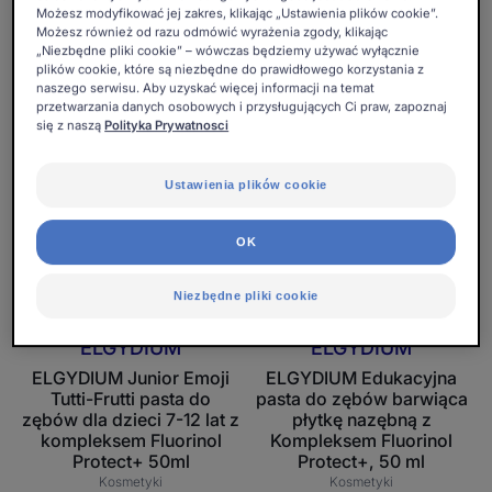
z
Kompleksem
Możesz modyfikować jej zakres, klikając „Ustawienia plików cookie”.
kompleksem Fluorinol
Fluorinol Protect+, 50 ml
Możesz również od razu odmówić wyrażenia zgody, klikając
Protect+, 50ml
kompleksem
Fluorinol
Kosmetyki
„Niezbędne pliki cookie” – wówczas będziemy używać wyłącznie
Kosmetyki
Fluorinol
Protect+,
plików cookie, które są niezbędne do prawidłowego korzystania z
naszego serwisu. Aby uzyskać więcej informacji na temat
Protect+,
50
przetwarzania danych osobowych i przysługujących Ci praw, zapoznaj
50ml
ELGYDIUM
ml
ELGYDIUM
się z naszą
Polityka Prywatnosci
Junior
Edukacyjna
Emoji
pasta
Ustawienia plików cookie
Tutti-
do
Frutti
zębów
OK
pasta
barwiąca
do
płytkę
Niezbędne pliki cookie
zębów
nazębną
dla
z
ELGYDIUM
ELGYDIUM
dzieci
Kompleksem
ELGYDIUM Junior Emoji
ELGYDIUM Edukacyjna
7-
Fluorinol
Tutti-Frutti pasta do
pasta do zębów barwiąca
12
Protect+,
zębów dla dzieci 7-12 lat z
płytkę nazębną z
lat
50
kompleksem Fluorinol
Kompleksem Fluorinol
Protect+ 50ml
z
Protect+, 50 ml
ml
Kosmetyki
Kosmetyki
kompleksem