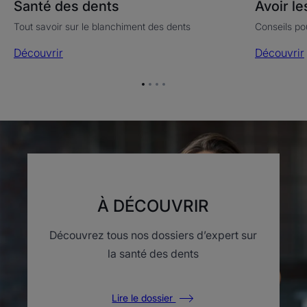
Santé des dents
Avoir l
Tout savoir sur le blanchiment des dents
Conseils po
Découvrir
Découvrir
Aller
Aller
Aller
Aller
à
à
à
à
l'item
l'item
l'item
l'item
1
2
3
4
À DÉCOUVRIR
Découvrez tous nos dossiers d’expert sur
la santé des dents
Lire le dossier