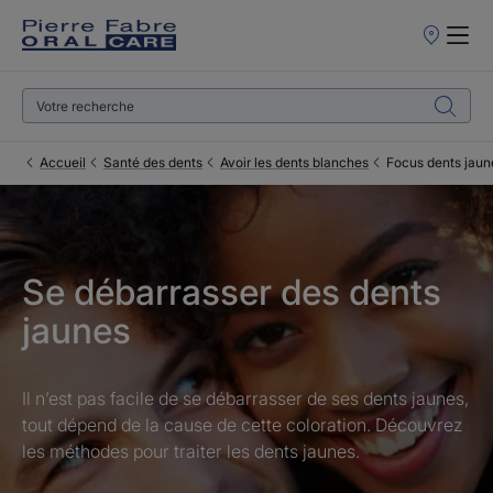
Points
de
Vente
Accueil
Santé des dents
Avoir les dents blanches
Focus dents jaun
Se débarrasser des dents
jaunes
Il n’est pas facile de se débarrasser de ses dents jaunes,
tout dépend de la cause de cette coloration. Découvrez
les méthodes pour traiter les dents jaunes.