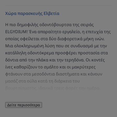
Χώρα παρασκευής Ελβετία
Η πιο δημοφιλής οδοντόβουρτσα της σειράς
ELGYDIUM! Ένα απαραίτητο εργαλείο, η επιτυχία της
οποίας οφείλεται στα δύο διαφορετικά μήκη ινών.
Μια ολοκληρωμένη λύση που σε συνδυασμό με την
κατάλληλη οδοντόκρεμα προσφέρει προστασία στα
δόντια από την πλάκα και την τερηδόνα. Οι κοντές
ίνες καθαρίζουν το σμάλτο και οι μακρύτερες
φτάνουν στα μεσοδόντια διαστήματα και κάνουν
μασάζ στα ούλα κατά τη διάρκεια του
βουρτσίσματος, ιδανικά τρεις φορές την ημέρα.
Διαθέσιμη με μαλακές, μέτριες ή σκληρές ίνες, η
οδοντόβουρτσα ELGYDIUM Interactive είναι ένα
Δείτε περισσότερα
απαραίτητο εργαλείο για τη στοματική υγιεινή.