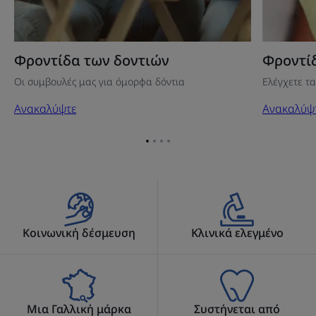
Φροντίδα των δοντιών
Φροντί
Οι συμβουλές μας για όμορφα δόντια
Ελέγχετε τα
Ανακαλύψτε
Ανακαλύψ
Go
Go
Go
Go
to
to
to
to
item
item
item
item
1
2
3
4
Κοινωνική δέσμευση
Κλινικά ελεγμένο
Μια Γαλλική μάρκα
Συστήνεται από