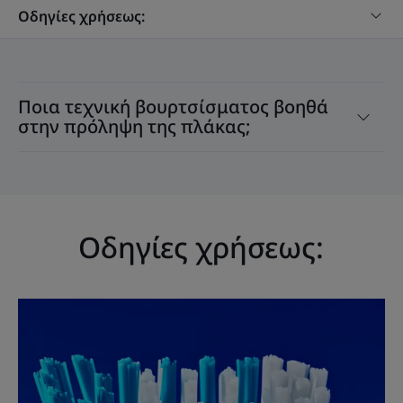
Οδηγίες χρήσεως:
ΛΊΓΑ ΛΌΓΙΑ ΑΠΌ ΤΟΝ ΕΙΔΙΚΌ ΜΑΣ
Ποια τεχνική βουρτσίσματος βοηθά
στην πρόληψη της πλάκας;
Για μεγαλύτερη
αποτελεσματικότητα, σας
συνιστούμε να χρησιμοποιείτε
την οδοντόκρεμα ELGYDIUM
Οδηγίες χρήσεως:
Προστασία από Τερηδόνα και
το φθοριούχο στοματικό
διάλυμα Eludril Protect, για
επιπλέον προστασία του
σμάλτου από την τερηδόνα.