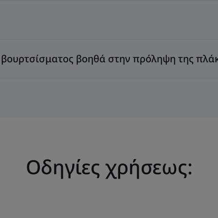
Το οδοντικό νήμ
Friendly επιτρ
ELGYDIUM να 
δέσμευσή της 
 βουρτσίσματος βοηθά στην πρόληψη της πλάκ
ενέργειες υιοθ
προσέγγιση στην
ενσωματώνοντας
υπεύθυνο σχεδ
πρώτες ύλες 
προϊόντα και τη 
Οδηγίες χρήσεως:
Λεπτό και κηρω
τον καθαρισμό α