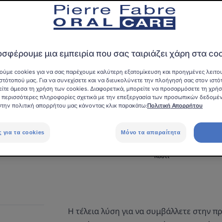
ΑΞΕΣΟΥΆΡ
Αφαιρεί την οδο
σφέρουμε μια εμπειρία που σας ταιριάζει χάρη στα co
Οδοντικό νήμα απ
πλαστικά μπουκάλ
ούμε cookies για να σας παρέχουμε καλύτερη εξατομίκευση και προηγμένες λειτου
στότοπού μας. Για να συνεχίσετε και να διευκολύνετε την πλοήγησή σας στον ιστό
είτε άμεσα τη χρήση των cookies. Διαφορετικά, μπορείτε να προσαρμόσετε τη χρή
ια περισσότερες πληροφορίες σχετικά με την επεξεργασία των προσωπικών δεδομέ
Οικολογικό οδοντι
στην πολιτική απορρήτου μας κάνοντας κλικ παρακάτω:
Πολιτική Απορρήτου
Από 100% ανακυκλω
ς για τα cookies
Μόνο τα απαραίτητα
Κουτί
Η τέλεια λύση για να συμβάλλετε στην π