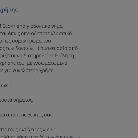
σοδόντιων
χρήσης
α να διευρύνετε
ικά υπεύθυνη
Eco-friendly οδοντικό νήμα
ται όπως οποιοδήποτε κλασσικό
ς στο θέμα της
μα, ως συμπλήρωμα του
εινής, μπορείτε
ος των δοντιών. Η συσκευασία από
ρίζεται να διατηρηθεί καθ' όλη τη
νδυάσετε με την
 χρήσης του, με ενσωματωμένο
ουρτσα ELGYDIUM
ς για ευκολότερη χρήση.
iendly.
εως :
τοστά νήματος.
ρω από τους δείκτες σας.
τε τους αντίχειρες για να
αλά το νήμα μεταξύ των δοντιών με