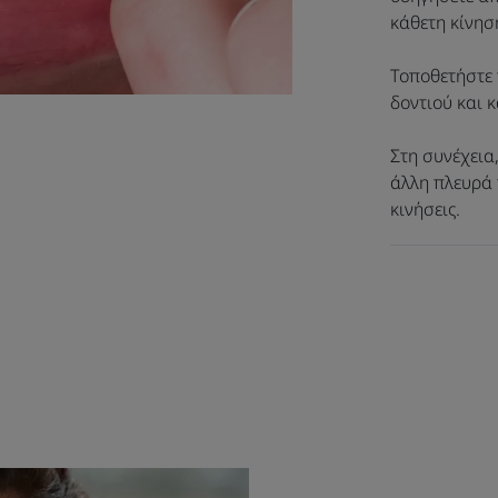
Ένα οδοντικό νήμα με περιβαλλοντικά υπε
κάθετη κίνησ
πλαστικά απορρίμματα δίνοντάς τους μια 
Τοποθετήστε 
δοντιού και 
Οφέλη
• ΑΠΟΤΕΛΕΣΜΑΤΙΚΟ : χάρη στην ανθεκτικότ
Στη συνέχεια
προσαρμόζεται σε κάθε μεσοδόντιο διάστ
άλλη πλευρά 
κινήσεις.
• ΑΠΟ 100% ΑΝΑΚΥΚΛΩΜΕΝΟ πολυεστέρα α
• ΣΕΒΕΤΑΙ το περιβάλλον, τα ούλα και τα δό
Ανακύκλωση
100% ανακυκλωμένο προϊόν από μπουκάλια πο
100% ανακυκλωμένη και ανακυκλώσιμη συσκευα