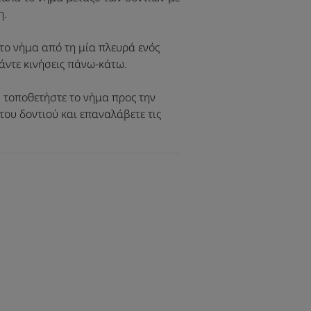
ύθυνο σχεδιασμό που αξιοποιεί τα
η.
δεύτερη ζωή.
το νήμα από τη μία πλευρά ενός
κάντε κινήσεις πάνω-κάτω.
ητα και τη διάμετρό του που
, τοποθετήστε το νήμα προς την
ημα.
του δοντιού και επαναλάβετε τις
πό πλαστικά μπουκάλια.
ντια.
λυεστέρα.
σία από χαρτόνι.