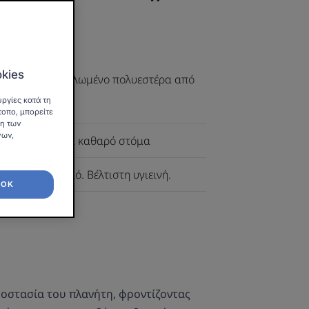
ντική πλάκα
okies
ό 100% ανακυκλωμένο πολυεστέρα από
ια.
ργίες κατά τη
τοπο, μπορείτε
ση των
νων,
κό νήμα για ένα καθαρό στόμα
μένο πλαστικό. Βέλτιστη υγιεινή.
OK
ροστασία του πλανήτη, φροντίζοντας