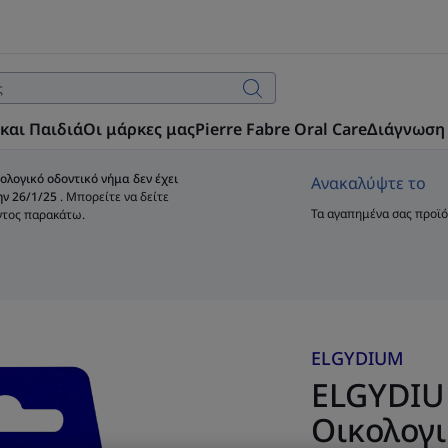
και Παιδιά
Οι μάρκες μας
Pierre Fabre Oral Care
Διάγνωση
ολογικό οδοντικό νήμα δεν έχει
Ανακαλύψτε το
ην 26/1/25
. Μπορείτε να δείτε
Τα αγαπημένα σας προϊόν
ντος παρακάτω.
ELGYDIUM
ELGYDIUM
Oικολογι