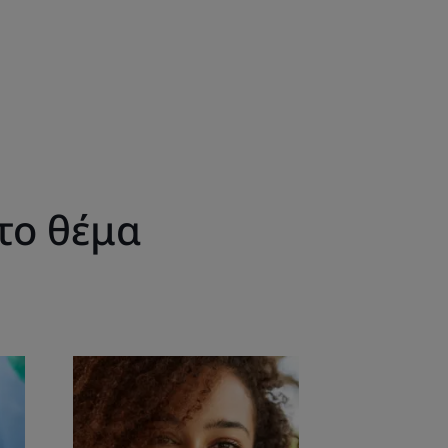
το θέμα
Ανακαλύψτε
Δυσάρεστη
αναπνοή