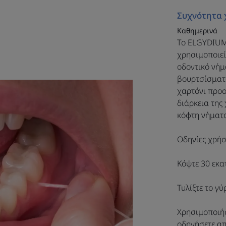
στενών με
Συχνότητα 
διαστημάτων. Γι
Καθημερινά
την οικολογ
Το ELGYDIUM 
χρησιμοποιεί
προσέγγιση σα
οδοντικό νή
στοματικής υγι
βουρτσίσματ
χαρτόνι προο
επίσης να τη συ
διάρκεια της
ξύλινη οδοντόβ
κόφτη νήματο
Eco-fr
Οδηγίες χρήσ
Κόψτε 30 εκα
Τυλίξτε το γύ
Χρησιμοποιήσ
Πλεονέκτημα
οδηγήσετε απ