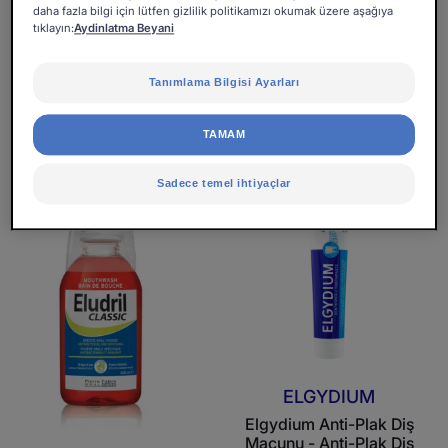
2
daha fazla bilgi için lütfen gizlilik politikamızı okumak üzere aşağıya
-
tıklayın:
Aydinlatma Beyani
6
ELGYDIUM
Yaş
Tanımlama Bilgisi Ayarları
ELGYDIUM Sensitive
Teeth - eco-
Kozmetik
TAMAM
Sadece temel ihtiyaçlar
Eludril
Elgydium
Classic
Anti-
Ağız
Plak
Bakım
Diş
Suyu
Macunu
-
Anti-
Plak
Diş
ELGYDIUM
Macunu
Elgydium Anti-Plak Diş
Macunu - Anti-Plak Diş