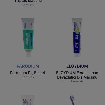
Yaş Diş Macunu
Kozmetik
Parodium
ELGYDIUM
Diş
Ferah
Eti
Limon
Jeli
Beyazlatıcı
Diş
Macunu
PARODIUM
ELGYDIUM
Parodium Diş Eti Jeli
ELGYDIUM Ferah Limon
Beyazlatıcı Diş Macunu
Kozmetik
Kozmetik
ELGYDIUM
ELGYDIUM
Çocuk
2