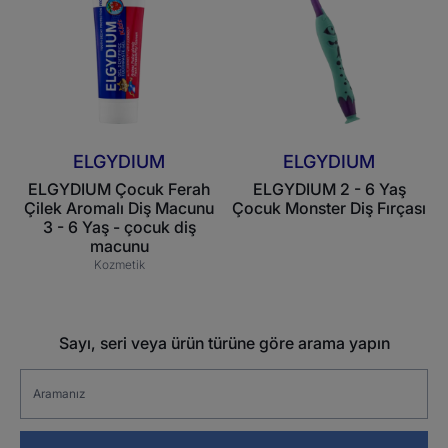
Ferah
-
Çilek
6
Aromalı
Yaş
Diş
Çocuk
Macunu
Monster
3
Diş
-
Fırçası
ELGYDIUM
ELGYDIUM
6
ELGYDIUM Çocuk Ferah
ELGYDIUM 2 - 6 Yaş
Yaş
Çilek Aromalı Diş Macunu
Çocuk Monster Diş Fırçası
-
3 - 6 Yaş - çocuk diş
çocuk
macunu
diş
Kozmetik
macunu
Sayı, seri veya ürün türüne göre arama yapın