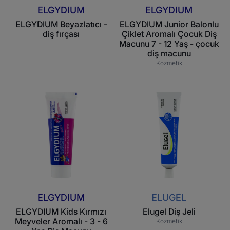
7
ELGYDIUM
ELGYDIUM
-
ELGYDIUM Beyazlatıcı -
ELGYDIUM Junior Balonlu
12
diş fırçası
Çiklet Aromalı Çocuk Diş
Yaş
Macunu 7 - 12 Yaş - çocuk
-
diş macunu
çocuk
Kozmetik
diş
macunu
ELGYDIUM
Elugel
Kids
Diş
Kırmızı
Jeli
Meyveler
Aromalı
-
3
-
6
ELGYDIUM
ELUGEL
Yaş
ELGYDIUM Kids Kırmızı
Elugel Diş Jeli
Diş
Meyveler Aromalı - 3 - 6
Kozmetik
Macunu