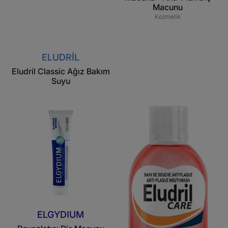
Macunu
Kozmetik
ELUDRIL
Eludril Classic Ağız Bakım
Suyu
Beyazlatıcı
Anti-
Diş
Plak
Macunu
Gargara
ELGYDIUM