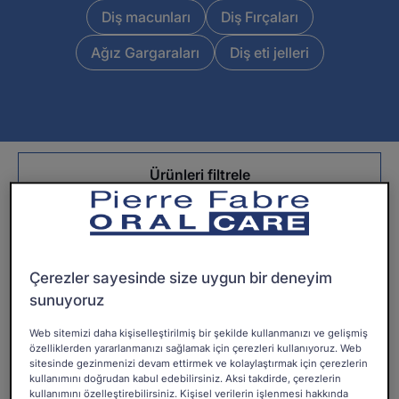
Diş macunları
Diş Fırçaları
Ağız Gargaraları
Diş eti jelleri
Ürünleri filtrele
14 sonuçlar "Tüm ürün tipleri"
ELGYDIUM
ELGYDIUM
Çerezler sayesinde size uygun bir deneyim
Muz
Sensitive
sunuyoruz
Aromalı
Teeth
ELGYDIUM
Web sitemizi daha kişiselleştirilmiş bir şekilde kullanmanızı ve gelişmiş
Çocuk
-
ELGYDIUM Muz Aromalı
özelliklerden yararlanmanızı sağlamak için çerezleri kullanıyoruz. Web
Diş
eco-
Çocuk Diş Macunu 2 - 6
sitesinde gezinmenizi devam ettirmek ve kolaylaştırmak için çerezlerin
Yaş
kullanımını doğrudan kabul edebilirsiniz. Aksi takdirde, çerezlerin
Macunu
kullanımını özelleştirebilirsiniz. Kişisel verilerin işlenmesi hakkında
Kozmetik