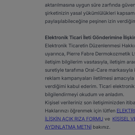
aktarılmasına uygun süre zarfında güvenl
şirketinizin yasal yükümlülükleri kapsamı
paylaşılabileceğine peşinen izin verdiğim
Elektronik Ticari İleti Gönderimine İlişki
Elektronik Ticaretin Düzenlenmesi Hakkı
uyarınca, Pierre Fabre Dermokozmetik Ltd
iletişim bilgilerim vasıtasıyla, iletişim a
suretiyle tarafıma Oral-Care markasıyla il
reklam kampanyaları iletilmesi amacıyla 
verdiğimi kabul ederim. Ticari elektronik
bilgilendirmeyi okudum ve anladım.​
Kişisel verileriniz son iletişiminizden itib
Haklarınızı öğrenmek için lütfen
ELEKTR
İLİŞKİN AÇIK RIZA FORMU
ve
KİŞİSEL V
AYDINLATMA METNİ
bakınız.​