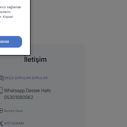
manızı sağlamak
rezlerin
z. Kişisel
a
AMAM
İletişim
SIKÇA SORULAN SORULAR
Whatsapp Destek Hattı
05301080562
Suivez nous
INSTAGRAM