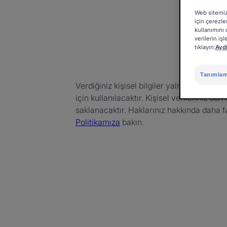
Web sitemizi
için çerezl
kullanımını 
verilerin iş
tıklayın:
Ayd
Tanımlama
Verdiğiniz kişisel bilgiler yalnızca mümk
için kullanılacaktır. Kişisel verileriniz son
saklanacaktır. Haklarınız hakkında daha faz
Politikamıza
bakın.