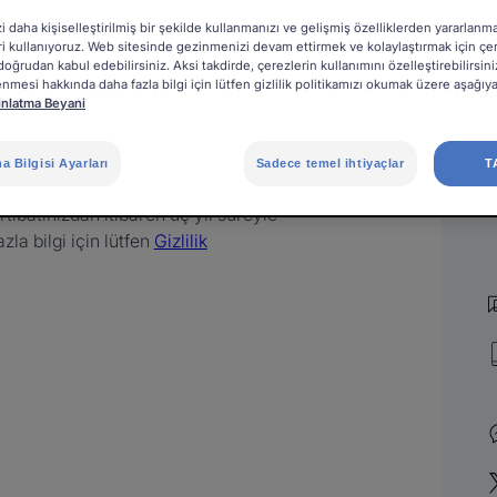
 daha kişiselleştirilmiş bir şekilde kullanmanızı ve gelişmiş özelliklerden yararlan
eri kullanıyoruz. Web sitesinde gezinmenizi devam ettirmek ve kolaylaştırmak için çe
doğrudan kabul edebilirsiniz. Aksi takdirde, çerezlerin kullanımını özelleştirebilirsini
lenmesi hakkında daha fazla bilgi için lütfen gizlilik politikamızı okumak üzere aşağıy
inlatma Beyani
 Bilgisi Ayarları
Sadece temel ihtiyaçlar
T
ün olan en kısa sürede yanıt vermek
 irtibatınızdan itibaren üç yıl süreyle
la bilgi için lütfen
Gizlilik