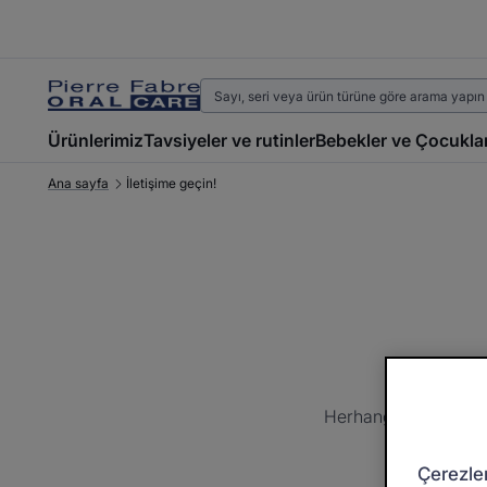
Ürünlerimiz
Tavsiyeler ve rutinler
Bebekler ve Çocukla
Ana sayfa
İletişime geçin!
Herhangi bir sorunuz
Çerezle