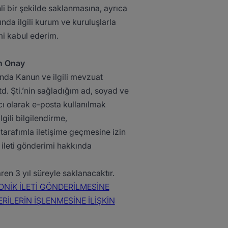
i bir şekilde saklanmasına, ayrıca
nda ilgili kurum ve kuruluşlarla
i kabul ederim​.
n Onay​
nda Kanun ve ilgili mevzuat
. Şti.’nin sağladığım ad, soyad ve
racı olarak e-posta kullanılmak
gili bilgilendirme,
tarafımla iletişime geçmesine izin
 ileti gönderimi hakkında
aren 3 yıl süreyle saklanacaktır. ​
ONİK İLETİ GÖNDERİLMESİNE
ERİLERİN İŞLENMESİNE İLİŞKİN