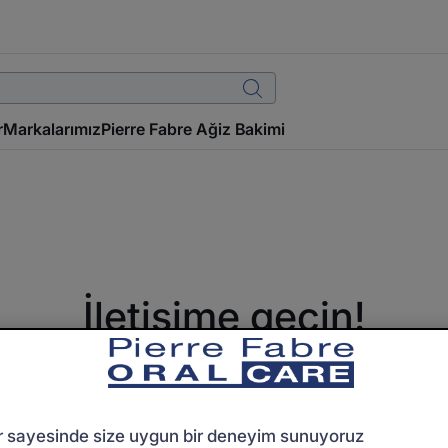
r
Markalarımız
Pierre Fabre Ağiz Bakimi
İletişime geçin!
, yorumunuz veya tavsiyeniz var mı? Lütfen aşağıdaki formu d
sürede geri dönüş yapacağız.
r sayesinde size uygun bir deneyim sunuyoruz