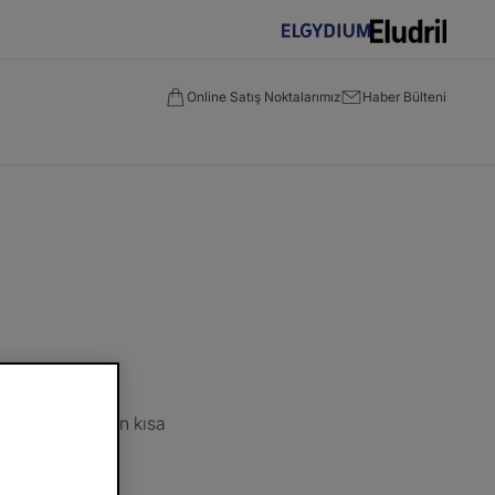
Online Satış Noktalarımız
Haber Bülteni
oldurun, size en kısa