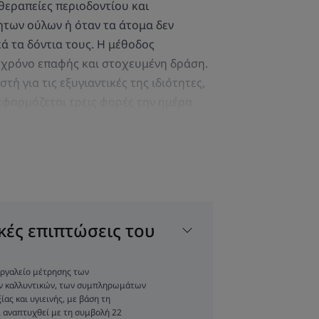
εραπείες περιοδοντίου και
των ούλων ή όταν τα άτομα δεν
 τα δόντια τους. Η μέθοδος
 χρόνο επαφής και στοχευμένη δράση.
τή για τις εξυγιαντικές της ιδιότητες,
 εφαρμόζεται τρεις φορές την ημέρα
ας το δάχτυλο ή μια πολύ μαλακή
ληλη για τα ευαίσθητα ούλα ενηλίκων
κές επιπτώσεις του
ΤΟΝ ΕΙΔΙΚΌ ΜΑΣ
 εργαλείο μέτρησης των
ων καλλυντικών, των συμπληρωμάτων
ας και υγιεινής, με βάση τη
 αναπτυχθεί με τη συμβολή 22