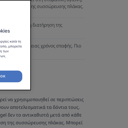
θά στη μείωση της συσσώρευσης πλάκας.
ική γέλη για τη διατήρηση της
okies
ς
ργίες κατά τη
 Μακράς διάρκειας χρόνος επαφής. Πιο
τοπο, μπορείτε
ση των
νων,
ιο
Σωληνάριο
40ml
OK
ορεί να χρησιμοποιηθεί σε περιπτώσεις
ουν αποτελεσματικά τα δόντια τους.
gel δεν το αντικαθιστά μετά από κάθε
ίωση της συσσώρευσης πλάκας. Μπορεί