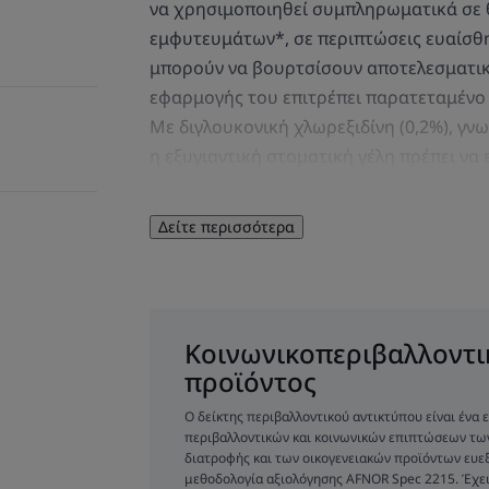
να χρησιμοποιηθεί συμπληρωματικά σε θ
εμφυτευμάτων*, σε περιπτώσεις ευαίσθη
μπορούν να βουρτσίσουν αποτελεσματικά
εφαρμογής του επιτρέπει παρατεταμένο
Με διγλουκονική χλωρεξιδίνη (0,2%), γνωσ
η εξυγιαντική στοματική γέλη πρέπει να
στην πάσχουσα περιοχή, χρησιμοποιώντ
οδοντόβουρτσα. Αυτή η γέλη είναι κατάλ
Δείτε περισσότερα
και παιδιών ηλικίας 6 ετών και άνω.
Κοινωνικοπεριβαλλοντι
προϊόντος
ΛΊΓΑ ΛΌΓΙΑ ΑΠΌ 
Ο δείκτης περιβαλλοντικού αντικτύπου είναι ένα
περιβαλλοντικών και κοινωνικών επιπτώσεων τ
διατροφής και των οικογενειακών προϊόντων ευεξί
μεθοδολογία αξιολόγησης AFNOR Spec 2215. Έχει