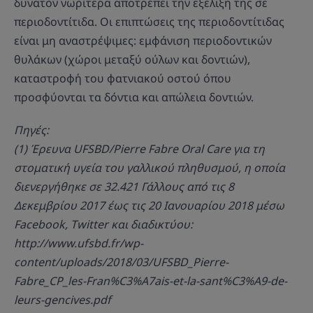
δυνατόν νωρίτερα αποτρέπει την εξέλιξή της σε
περιοδοντίτιδα. Οι επιπτώσεις της περιοδοντίτιδας
είναι μη αναστρέψιμες: εμφάνιση περιοδοντικών
θυλάκων (χώροι μεταξύ ούλων και δοντιών),
καταστροφή του φατνιακού οστού όπου
προσφύονται τα δόντια και απώλεια δοντιών.
Πηγές:
(1) Έρευνα UFSBD/Pierre Fabre Oral Care για τη
στοματική υγεία του γαλλικού πληθυσμού, η οποία
διενεργήθηκε σε 32.421 Γάλλους από τις 8
Δεκεμβρίου 2017 έως τις 20 Ιανουαρίου 2018 μέσω
Facebook, Twitter και διαδικτύου:
http://www.ufsbd.fr/wp-
content/uploads/2018/03/UFSBD_Pierre-
Fabre_CP_les-Fran%C3%A7ais-et-la-sant%C3%A9-de-
leurs-gencives.pdf