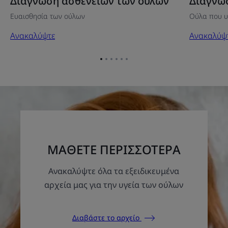
Διάγνωση ασθενειών των ούλων
Διάγνω
Ευαισθησία των ούλων
Ούλα που 
Ανακαλύψτε
Ανακαλύψ
Go
Go
Go
Go
Go
Go
to
to
to
to
to
to
item
item
item
item
item
item
1
2
3
4
5
6
ΜΑΘΕΤΕ ΠΕΡΙΣΣΟΤΕΡΑ
Ανακαλύψτε όλα τα εξειδικευμένα
αρχεία μας για την υγεία των ούλων
Διαβάστε το αρχείο