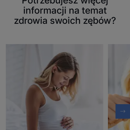
Potrzebujesz więcej
informacji na temat
zdrowia swoich zębów?
Odkryj
Odkryj
Ochrona
Ochrona
dziąseł
dziąseł