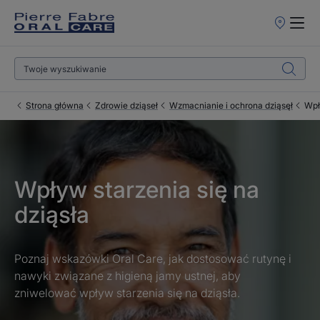
Punkty
sprzedaży
Strona główna
Zdrowie dziąseł
Wzmacnianie i ochrona dziąsęł
Wpł
Wpływ starzenia się na
dziąsła
Poznaj wskazówki Oral Care, jak dostosować rutynę i
nawyki związane z higieną jamy ustnej, aby
zniwelować wpływ starzenia się na dziąsła.