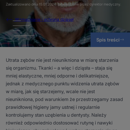
Zaktualizowano dnia
15.01.2024
, zatwierdzone przez
dyrektor medyczny
.
Wzmacnianie i ochrona dziąsęł
Spis treści
Utrata zębów nie jest nieunikniona w miarę starzenia
się organizmu. Tkanki – a więc i dziąsła – staja się
mniej elastyczne, mniej odporne i delikatniejsze,
jednak z medycznego punktu widzenia utrata zębów
w miarę, jak się starzejemy, wcale nie jest
nieunikniona, pod warunkiem że przestrzegamy zasad
prawidłowej higieny jamy ustnej i regularnie
kontrolujemy stan uzębienia u dentysty. Należy
również odpowiednio dostosować rutynę i nawyki