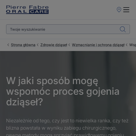
Punkty
sprzedaży
Strona główna
Zdrowie dziąseł
Wzmacnianie i ochrona dziąsęł
Wsp
W jaki sposób mogę
wspomóc proces gojenia
dziąseł?
Niezależnie od tego, czy jest to niewielka ranka, czy też
blizna powstała w wyniku zabiegu chirurgicznego,
pewne metody mogą sprzyjać prawidłowemu gojeniu