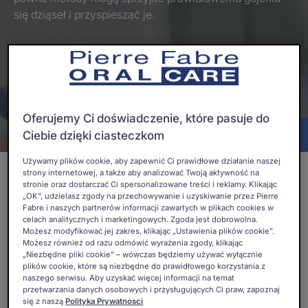
się dziąseł i przyspieszać je.
Zaktualizowano dnia
6.07.2026
, zatwierdzone przez
dyrektor medyczny
.
Wzmacnianie i ochrona dziąsęł
Oferujemy Ci doświadczenie, które pasuje do
Spis treści
Ciebie dzięki ciasteczkom
Używamy plików cookie, aby zapewnić Ci prawidłowe działanie naszej
strony internetowej, a także aby analizować Twoją aktywność na
Po wyrwaniu zęba dziąsło musi się prawidłowo
stronie oraz dostarczać Ci spersonalizowane treści i reklamy. Klikając
„OK”, udzielasz zgody na przechowywanie i uzyskiwanie przez Pierre
zamknąć, zanim dentysta będzie mógł przystąpić do
Fabre i naszych partnerów informacji zawartych w plikach cookies w
dalszego leczenia, w tym wymiany usuniętego zęba,
celach analitycznych i marketingowych. Zgoda jest dobrowolna.
Możesz modyfikować jej zakres, klikając „Ustawienia plików cookie”.
co jest niezbędne, aby zapobiec utracie dziąseł i kości
Możesz również od razu odmówić wyrażenia zgody, klikając
„Niezbędne pliki cookie” – wówczas będziemy używać wyłącznie
wyrostka zębodołowego. Eksperci z laboratoriów
plików cookie, które są niezbędne do prawidłowego korzystania z
Pierre Fabre Oral Care udzielą Ci porad, które
naszego serwisu. Aby uzyskać więcej informacji na temat
przetwarzania danych osobowych i przysługujących Ci praw, zapoznaj
wspomogą proces gojenia się dziąseł w możliwie
się z naszą
Polityka Prywatnosci