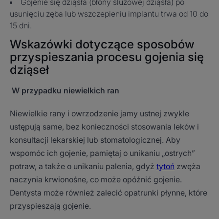
Gojenie się dziąsła (błony śluzowej dziąsła) po
usunięciu zęba lub wszczepieniu implantu trwa od 10 do
15 dni.
Wskazówki dotyczące sposobów
przyspieszania procesu gojenia się
dziąseł
W przypadku niewielkich ran
Niewielkie rany i owrzodzenie jamy ustnej zwykle
ustępują same, bez konieczności stosowania leków i
konsultacji lekarskiej lub stomatologicznej. Aby
wspomóc ich gojenie, pamiętaj o unikaniu „ostrych”
potraw, a także o unikaniu palenia, gdyż
tytoń
zwęża
naczynia krwionośne, co może opóźnić gojenie.
Dentysta może również zalecić opatrunki płynne, które
przyspieszają gojenie.