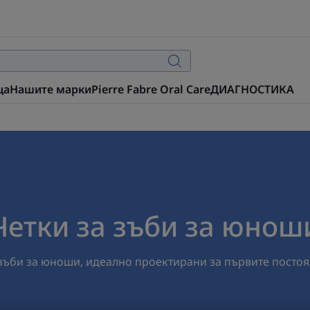
ца
Нашите марки
Pierre Fabre Oral Care
ДИАГНОСТИКА
Четки за зъби за юнош
 зъби за юноши, идеално проектирани за първите постоя