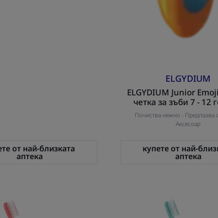
ELGYDIUM
ELGYDIUM Junior Emoj
четка за зъби 7 - 12
Почиства нежно -
Предпазва о
Аксесоар
ете от най-близката
купете от най-близ
аптека
аптека
ELGYDIUM
ELGYDI
CLINIC
CLINIC
20/100
15/100