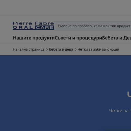
Нашите продукти
Съвети и процедури
Бебета и Де
Начална страница
Бебета и деца
Четки за зъби за юноши
Четки за