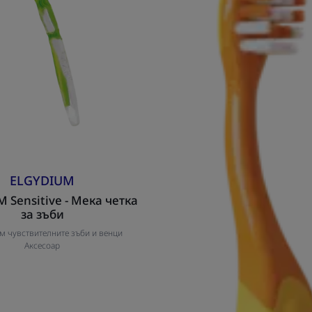
-
12
години
ELGYDIUM
 Sensitive - Мека четка
за зъби
м чувствителните зъби и венци
Аксесоар