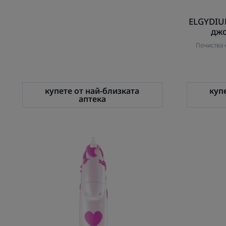
ELGYDIU
джо
Почиства 
купете от най-близката
куп
аптека
ELGYDIUM
Kids
Unicorn
Детска
четка
за
зъби
2-