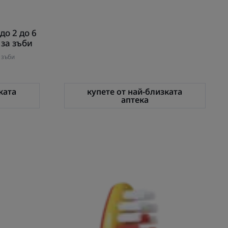
до 2 до 6
 за зъби
 зъби
ката
купете от най-близката
аптека
UM
ELGYDIUM
Kids
Emoji
Детска
четка
за
зъби
от