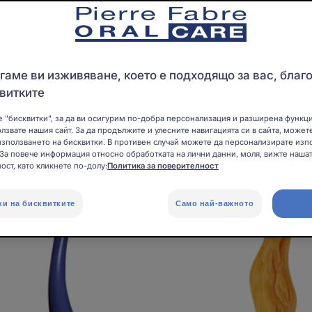
аме ви изживяване, което е подходящо за вас, благ
ноши"
витките
 "бисквитки", за да ви осигурим по-добра персонализация и разширена функц
олзвате нашия сайт. За да продължите и улесните навигацията си в сайта, может
зползването на бисквитки. В противен случай можете да персонализирате изп
ELGYDIUM
ELGYDI
 За повече информация относно обработката на лични данни, моля, вижте нашат
Pocket
Kids
ост, като кликнете по-долу:
Политика за поверителност
Soft
Dragon
Сгъваема
до
ки на бисквитките
Само най-важното
джобна
2
четка
до
за
6
зъби
години
–
детска