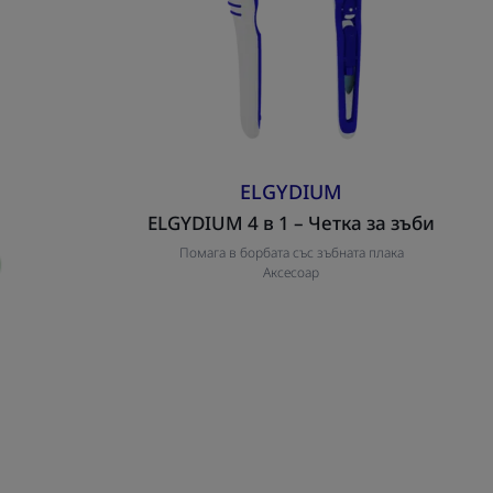
ELGYDIUM
ELGYDIUM 4 в 1 – Четка за зъби
Помага в борбата със зъбната плака
Аксесоар