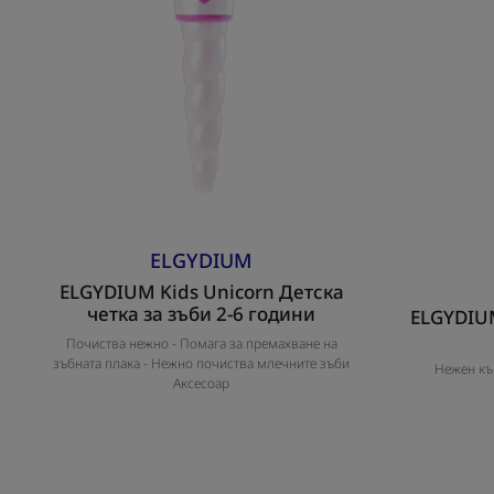
6
години
ELGYDIUM
ELGYDIUM Kids Unicorn Детска
четка за зъби 2-6 години
ELGYDIUM
Почиства нежно -
Помага за премахване на
зъбната плака -
Нежно почиства млечните зъби
Нежен къ
Аксесоар