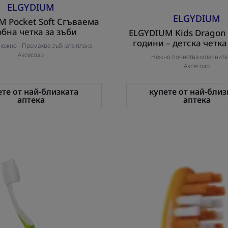
ELGYDIUM
ELGYDIUM
M Pocket Soft Сгъваема
бна четка за зъби
ELGYDIUM Kids Dragon 
години – детска четка
нежно -
Премахва зъбната плака
Аксесоар
Нежно почиства млечните
Аксесоар
ете от най-близката
купете от най-близ
аптека
аптека
ELGYDIUM
ELGYDI
Sensitive
Junior
-
Emoji
Мека
Детска
четка
четка
за
за
зъби
зъби
7