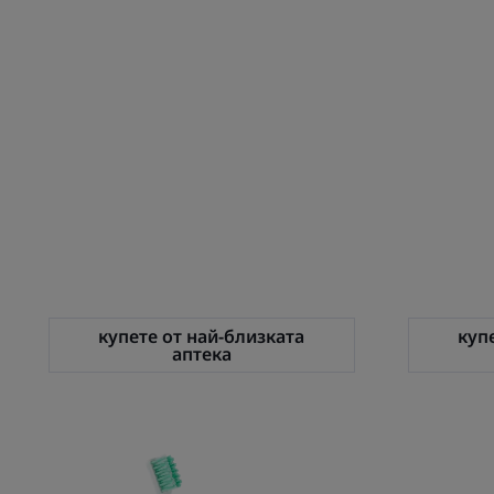
купете от най-близката
куп
аптека
ELGYDIUM
Clinic
Orthopocket