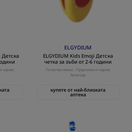
ELGYDIUM
i Детска
ELGYDIUM Kids Emoji Детска
 години
четка за зъби от 2-6 години
т кариес
Почиства нежно -
Предпазва от кариес
Аксесоар
ката
купете от най-близката
аптека
UM
ELGYDIUM
Diffusion
–