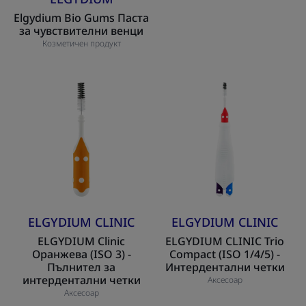
Elgydium Bio Gums Паста
за чувствителни венци
Козметичен продукт
ELGYDIUM
ELGYDIUM
Clinic
CLINIC
Оранжева
Trio
(ISO
Compact
3)
(ISO
-
1/4/5)
Пълнител
-
за
Интердентални
интердентални
четки
ELGYDIUM CLINIC
ELGYDIUM CLINIC
четки
ELGYDIUM Clinic
ELGYDIUM CLINIC Trio
Оранжева (ISO 3) -
Compact (ISO 1/4/5) -
Пълнител за
Интердентални четки
интердентални четки
Аксесоар
Аксесоар