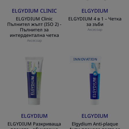
ELGYDIUM CLINIC
ELGYDIUM
ELGYDIUM Clinic
ELGYDIUM 4 в 1 – Четка
Пълнител жълт (ISO 2) -
за зъби
Пълнител за
Аксесоар
интердентална четка
Аксесоар
ELGYDIUM
Elgydium
INNOVATION
Разкриваща
Anti-
плаката
plaque
-
Анти-
обучаваща
плакова
паста
паста
за
за
зъби
зъби
ELGYDIUM
ELGYDIUM
ELGYDIUM Разкриваща
Elgydium Anti-plaque