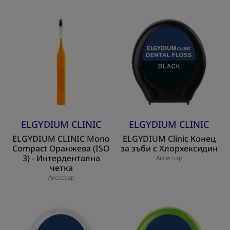
ELGYDIUM
ELGYDIUM
CLINIC
Clinic
Mono
Конец
Compact
за
Оранжева
зъби
(ISO
с
3)
Хлорхексидин
-
Интердентална
ELGYDIUM CLINIC
ELGYDIUM CLINIC
четка
ELGYDIUM CLINIC Mono
ELGYDIUM Clinic Конец
Compact Оранжева (ISO
за зъби с Хлорхексидин
3) - Интердентална
Аксесоар
четка
Аксесоар
ELGYDIUM
ELGYDIUM
Clinic
Clinic
l
-