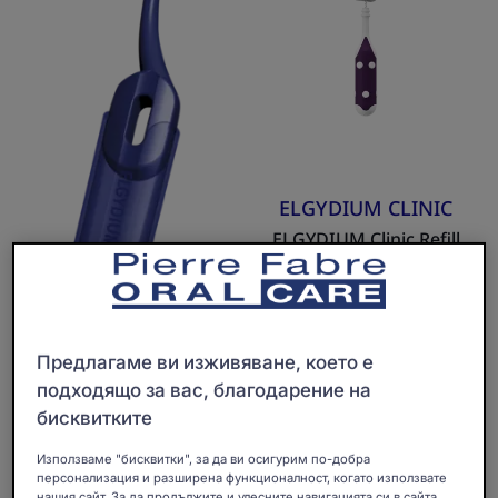
четка
5)
за
-
зъби
Пълнител
за
интердентални
четки
ELGYDIUM CLINIC
ELGYDIUM Clinic Refill
Лилава (ISO 5) -
Пълнител за
интердентални четки
Аксесоар
Предлагаме ви изживяване, което е
подходящо за вас, благодарение на
бисквитките
ELGYDIUM
Използваме "бисквитки", за да ви осигурим по-добра
ELGYDIUM Pocket Soft
персонализация и разширена функционалност, когато използвате
Сгъваема джобна четка
нашия сайт. За да продължите и улесните навигацията си в сайта,