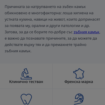
Причината за натрупването на зъбен камък
обикновено е многофакторна: лоша хигиена на
устната кухина, навици на живот, които допринасят
за появата му, орални и други патологии и др.
Затова, за да се борите по-добре със
зъбния камък
,
е важно да познавате причините, за да можете да
действате върху тях и да премахнете трайно
зъбния камък.
Клинично тестван
Френска марка