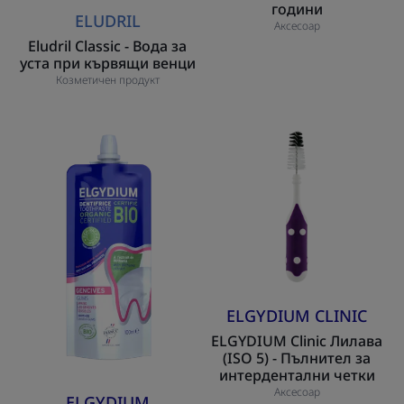
години
ELUDRIL
Аксесоар
Eludril Classic - Вода за
уста при кървящи венци
Козметичен продукт
Elgydium
ELGYDIUM
Bio
Clinic
Gums
Лилава
Паста
(ISO
за
5)
чувствителни
-
венци
Пълнител
за
интердентални
ELGYDIUM CLINIC
четки
ELGYDIUM Clinic Лилава
(ISO 5) - Пълнител за
интердентални четки
Аксесоар
ELGYDIUM