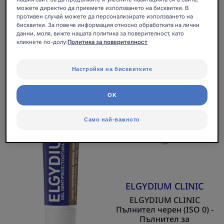
за зъби
можете директно да приемете използването на бисквитки. В
Аксесоар
противен случай можете да персонализирате използването на
бисквитки. За повече информация относно обработката на лични
данни, моля, вижте нашата политика за поверителност, като
ELGYDIUM
ELGYDIUM
кликнете по-долу:
Политика за поверителност
Multi-
CLINIC
Action
Пълнител
Настройки на бисквитките
-
черен
гелообразна
(ISO
OK
паста
0)
за
-
Само най-важното
зъби
Пълнител
за
интердентална
четка
ELGYDIUM CLINIC
ELGYDIUM CLINIC
Пълнител черен (ISO 0) -
Пълнител за