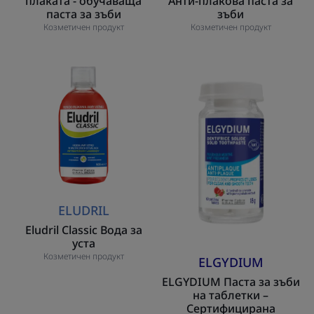
плаката - обучаваща
Анти-плакова паста за
паста за зъби
зъби
Козметичен продукт
Козметичен продукт
Eludril
ELGYDIUM
Classic
Паста
Вода
за
за
зъби
уста
на
таблетки
–
Сертифициран
натурална
ELUDRIL
паста
Eludril Classic Вода за
за
уста
зъби
Козметичен продукт
ELGYDIUM
против
ELGYDIUM Паста за зъби
плака
на таблетки –
Сертифицирана