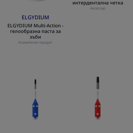
интердентална четка
Аксесоар
ELGYDIUM
ELGYDIUM Multi-Action -
гелообразна паста за
зъби
Козметичен продукт
ELGYDIUM
ELGYDIUM
Clinic
Clinic
Пълнител
Refill
син
Червена
(ISO
(ISO
1)
4)
-
-
Пълнител
Пълнител
за
за
интердентална
интердентални
четка
четки