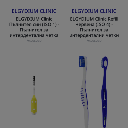
ELGYDIUM CLINIC
ELGYDIUM CLINIC
ELGYDIUM Clinic
ELGYDIUM Clinic Refill
Пълнител син (ISO 1) -
Червена (ISO 4) -
Пълнител за
Пълнител за
интердентална четка
интердентални четки
Аксесоар
Аксесоар
ELGYDIUM
ELGYDIUM
Clinic
4
Пълнител
в
жълт
1
(ISO
–
2)
Четка
-
за
Пълнител
зъби
за
интердентална
четка