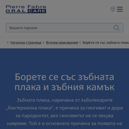
Търговски
обекти
за
продажба
Начална страница
Всички изисквания
Борете се със зъбната плак
Борете се със зъбната
плака и зъбния камък
Зъбната плака, наричана от зъболекарите
„бактериална плака“, е причина за гингивит и дори
за пародонтит, ако гингивитът не се лекува
навреме. Той е и основната причина за появата на