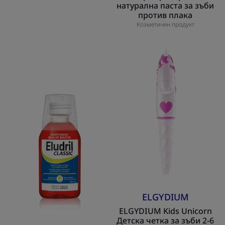
натурална паста за зъби
против плака
Козметичен продукт
Eludril
ELGYDIUM
Classic
Kids
-
Unicorn
Вода
Детска
за
четка
уста
за
при
зъби
кървящи
2-
венци
6
години
ELGYDIUM
ELGYDIUM Kids Unicorn
Детска четка за зъби 2-6