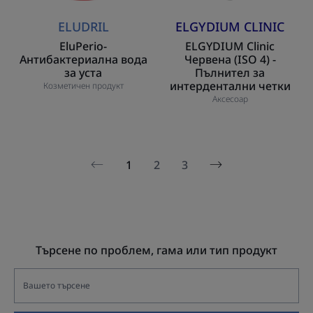
интердентални
ELUDRIL
ELGYDIUM CLINIC
четки
EluPerio-
ELGYDIUM Clinic
Антибактериална вода
Червена (ISO 4) -
за уста
Пълнител за
интердентални четки
Козметичен продукт
Аксесоар
1
2
3
Следваща
Предишна
страница
страница
Търсене по проблем, гама или тип продукт