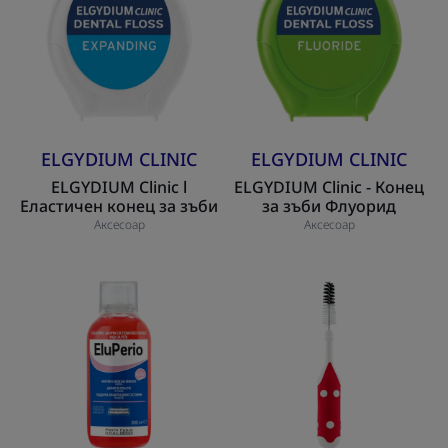
Еластичен
Конец
конец
за
за
зъби
зъби
Флуорид
ELGYDIUM CLINIC
ELGYDIUM CLINIC
ELGYDIUM Clinic l
ELGYDIUM Clinic - Конец
Еластичен конец за зъби
за зъби Флуорид
Аксесоар
Аксесоар
EluPerio-
ELGYDIUM
Антибактериална
Clinic
вода
Червена
за
(ISO
уста
4)
-
Пълнител
за