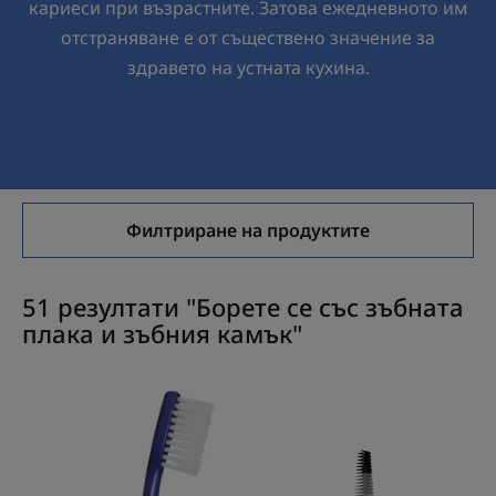
кариеси при възрастните. Затова ежедневното им
отстраняване е от съществено значение за
здравето на устната кухина.
Филтриране на продуктите
51 резултати "Борете се със зъбната
плака и зъбния камък"
ELGYDIUM
ELGYDIUM
Pocket
Clinic
Soft
Refill
Сгъваема
Лилава
джобна
(ISO