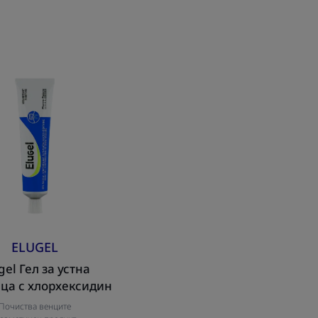
Elugel
Гел
за
устна
лигавица
с
хлорхексидин
ELUGEL
gel Гел за устна
ца с хлорхексидин
Почиства венците