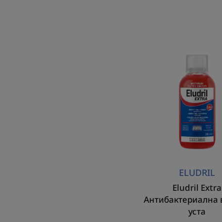
Eludril
Extra
Антиб
вода
за
уста
ELUDRIL
Eludril Extra
Антибактериална 
уста