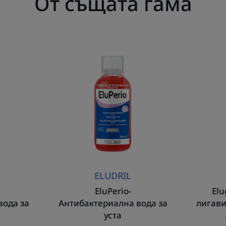
От същата гама
EluPerio-
Антибактериална
актериална
вода
за
уста
ELUDRIL
EluPerio-
Elu
вода за
Антибактериална вода за
лигави
уста