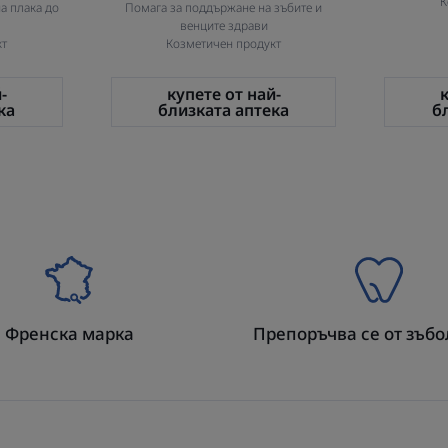
К
а плака до
Помага за поддържане на зъбите и
венците здрави
кт
Козметичен продукт
-
купете от най-
ка
близката аптека
б
Френска марка
Препоръчва се от зъб