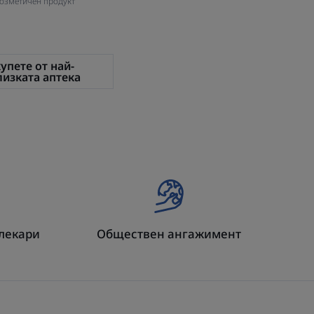
озметичен продукт
купете от най-
лизката аптека
олекари
Обществен ангажимент