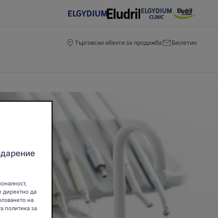
Търговски обекти за продажба
Бюлетин
одарение
ионалност,
е директно да
олзването на
а политика за