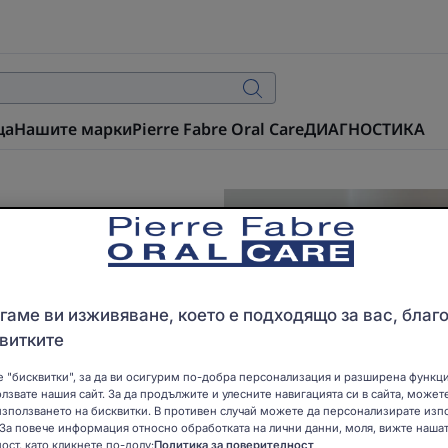
ца
Нашите марки
Pierre Fabre Oral Care
ДИАГНОСТИКА
C
аме ви изживяване, което е подходящо за вас, благ
витките
огична
 "бисквитки", за да ви осигурим по-добра персонализация и разширена функц
олзвате нашия сайт. За да продължите и улесните навигацията си в сайта, может
зползването на бисквитки. В противен случай можете да персонализирате изп
 За повече информация относно обработката на лични данни, моля, вижте нашат
вки с почистващо
ост, като кликнете по-долу:
Политика за поверителност