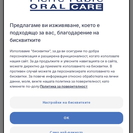
върху утрешния свят. Всички ние осъзнаваме
важността на това колективно пробуждане.
Добрата новина? Това наблюдение даде
възможност да се създадат чудесни алтернативи за
Предлагаме ви изживяване, което е
подходящо за вас, благодарение на
поддържане на по-добри, по-екологични навици.
бисквитките
С уважение и екологична отговорност:
Използваме "бисквитки", за да ви осигурим по-добра
еволюцията на Pierre Fabre Oral Care.
Pierre Fabre
персонализация и разширена функционалност, когато използвате
нашия сайт. За да продължите и улесните навигацията си в сайта,
Oral Care се ангажира да намали емисиите на CO2
можете директно да приемете използването на бисквитки. В
с еквивалента на 324 тона годишно. Това е малко
противен случай можете да персонализирате използването на
бисквитки. За повече информация относно обработката на лични
абстрактно и сметката определено е сложна (за
данни, моля, вижте нашата политика за поверителност, като
илюстрация: едно пътуване от Париж до Ню Йорк
кликнете по-долу:
Политика за поверителност
би било еквивалентно на отделяне на 1,44 тона
CO2). И така, за да превърнем това число в нещо
Настройки на бисквитките
наистина количествено измеримо, ето някои от
резултатите от действията, предприети от марките
OK
в рамките на Pierre Fabre Oral Care:
Само най-важното