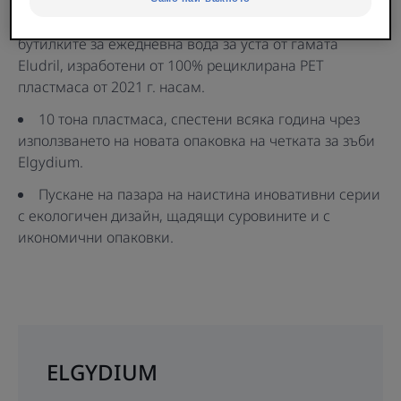
203 тона спестена пластмаса благодарение на
бутилките за ежедневна вода за уста от гамата
Eludril, изработени от 100% рециклирана PET
пластмаса от 2021 г. насам.
10 тона пластмаса, спестени всяка година чрез
използването на новата опаковка на четката за зъби
Elgydium.
Пускане на пазара на наистина иновативни серии
с екологичен дизайн, щадящи суровините и с
икономични опаковки.
ELGYDIUM