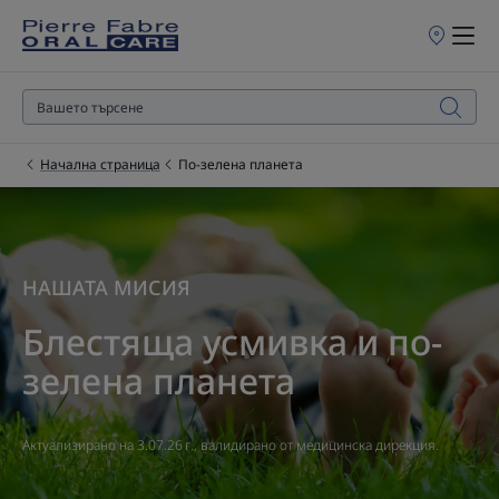
Търговски
обекти
за
продажба
Начална страница
По-зелена планета
НАШАТА МИСИЯ
Блестяща усмивка и по-
зелена планета
Актуализирано на
3.07.26 г.
, валидирано от
медицинска дирекция
.