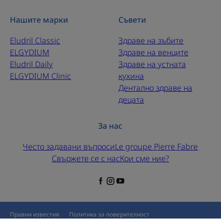
Нашите марки
Съвети
Eludril Classic
Здраве на зъбите
ELGYDIUM
Здраве на венците
Eludril Daily
Здраве на устната
ELGYDIUM Clinic
кухина
Дентално здраве на
децата
За нас
Често задавани въпроси
Le groupe Pierre Fabre
Свържете се с нас
Кои сме ние?
Правни известия
Политика за поверителност