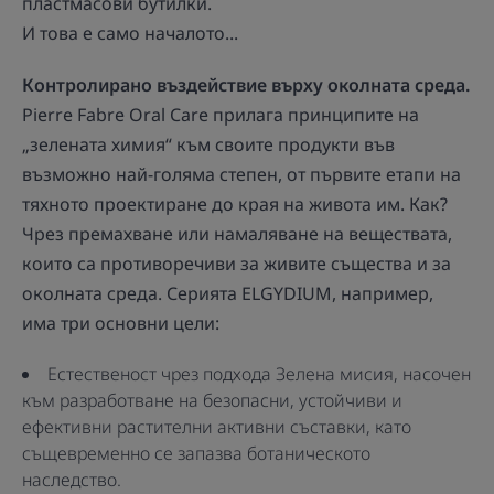
пластмасови бутилки.
И това е само началото...
Контролирано въздействие върху околната среда.
Pierre Fabre Oral Care прилага принципите на
„зелената химия“ към своите продукти във
възможно най-голяма степен, от първите етапи на
тяхното проектиране до края на живота им. Как?
Чрез премахване или намаляване на веществата,
които са противоречиви за живите същества и за
околната среда. Серията ELGYDIUM, например,
има три основни цели:
Естественост чрез подхода Зелена мисия, насочен
към разработване на безопасни, устойчиви и
ефективни растителни активни съставки, като
същевременно се запазва ботаническото
наследство.