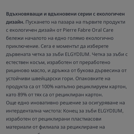
Вдъхновяващи и вдъхновени серии с екологичен
дизайн.
Пускането на пазара на първите продукти
с екологичен дизайн от Pierre Fabre Oral Care
бележи началото на едно голямо екологично
приключение. Сега е моментът да изберете
дървената четка за зъби ELGYDIUM. Четка за зъби с
естествен косъм, изработен от преработено
рициново масло, и дръжка от букова дървесина от
устойчиви швейцарски гори. Опаковките на
продукта са от 100% напълно рециклируем картон,
като 89% от тях са от рециклиран картон.
Още едно иновативно решение за осигуряване на
интердентална чистота: Конец за зъби ELGYDIUM,
изработен от рециклирани пластмасови
материали от филиала за рециклиране на