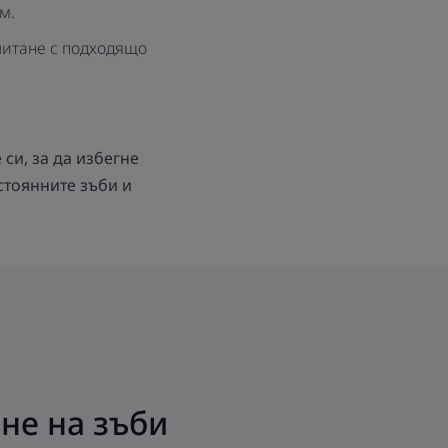
м.
очитане с подходящо
 си, за да избегне
остоянните зъби и
не на зъби