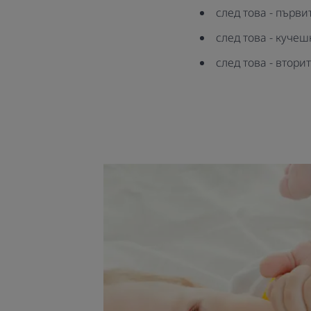
след това - първ
след това - кучеш
след това - втори