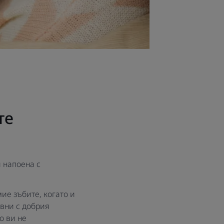
те
и напоена с
ие зъбите, когато и
авни с добрия
о ви не