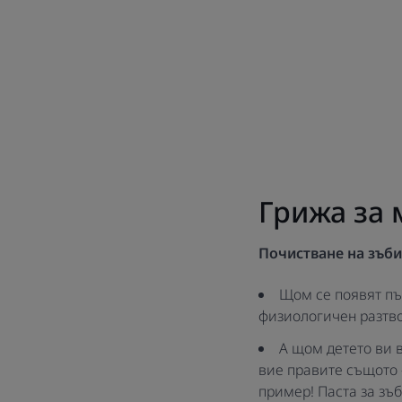
Грижа за 
Почистване на зъби
Щом се появят пър
физиологичен разтво
А щом детето ви в
вие правите същото 
пример! Паста за зъ