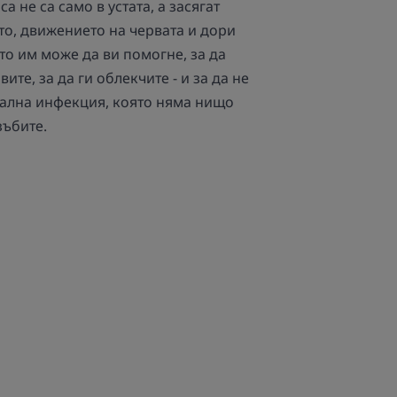
 са
не са само в устата, а засягат
то, движението на червата и дори
то им може да ви помогне, за да
ите, за да ги облекчите - и за да не
ална инфекция, която няма нищо
зъбите.