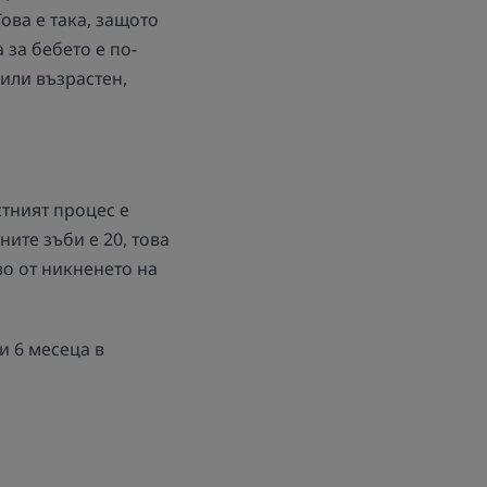
ова е така, защото
 за бебето е по-
 или възрастен,
стният процес е
ите зъби е 20, това
о от никненето на
и 6 месеца в