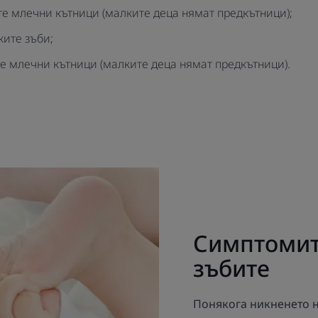
ите млечни кътници (малките деца нямат предкътници);
ките зъби;
те млечни кътници (малките деца нямат предкътници).
Симптомит
зъбите
Понякога никненето н