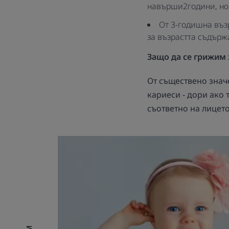
навърши2години, но 
От 3-годишна възр
за възрастта съдържа
Защо да се грижим 
От съществено значе
кариеси - дори ако 
съответно на лицет