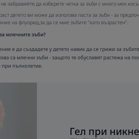
не забравяйте да изберете четка за зъби с много мек косъ
аст детето ви може да използва паста за зъби - за предп
ние на флуорид,за да се мие зъбите "като възрастен".
за
млечните зъби?
ние е да създадете у детето навик да се грижи за зъбите
това са млечни зъби - защото те обуславят растежа на п
о при пълнолетие.
Гел при никне