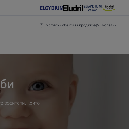
Търговски обекти за продажба
Бюлетин
ъби
те родители, които