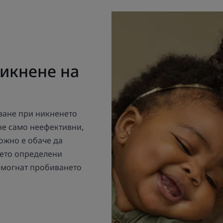
никнене на
ване при никненето
 не само неефективни,
можно е обаче да
бето определени
помогнат пробиването