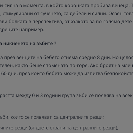
й-силна в момента, в който коронката пробива венеца. Т
, стимулирани от сученето, са дебели и силни. Освен това
ави болката в перспектива, отколкото за по-голямо дете
ъдреците например.
а никненето на зъбите
?
а през венците на бебето отнема средно 8 дни. Но цяло
лен, както беше споменато по-горе. Ако броят на млечн
60 дни, през които бебето може да изпитва безпокойств
астта между 0 и 3 години група зъби се появява на всек
би, които се появяват, са централните резци;
ичните резци (от двете страни на централните резци);