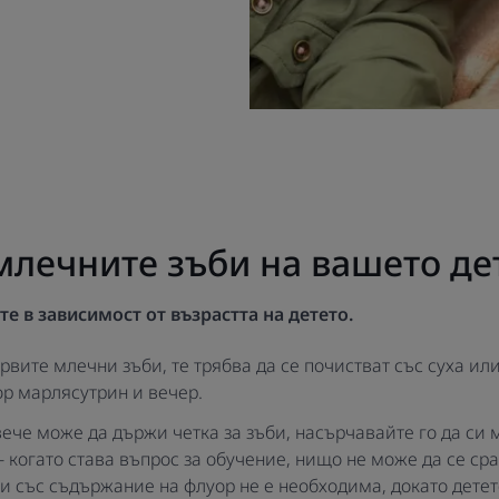
млечните зъби на вашето де
те
в зависимост от възрастта на детето.
вите млечни зъби, те трябва да се почистват със суха ил
р марлясутрин и вечер.
ече може да държи четка за зъби, насърчавайте го да си м
- когато става въпрос за обучение, нищо не може да се ср
би със съдържание на флуор не е необходима, докато детет