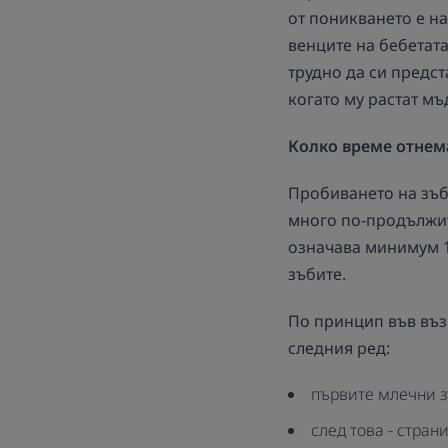
от поникването е на
венците на бебетата
трудно да си предст
когато му растат м
Колко време отнем
Пробиването на зъб
много по-продължите
означава минимум 1
зъбите.
По принцип във възр
следния ред:
първите млечни зъ
след това - стран