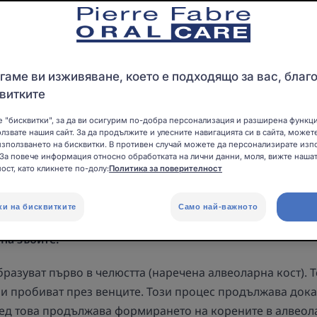
Дентално здраве на децата
аме ви изживяване, което е подходящо за вас, благ
витките
 "бисквитки", за да ви осигурим по-добра персонализация и разширена функц
т млечните зъби?
олзвате нашия сайт. За да продължите и улесните навигацията си в сайта, может
зползването на бисквитки. В противен случай можете да персонализирате изп
 За повече информация относно обработката на лични данни, моля, вижте нашат
ват да растат на 6-месечна възраст, въпреки че тази въ
ост, като кликнете по-долу:
Политика за поверителност
есеца. Това обяснява защо някои новородени се раждат с
и не се сдобиват с първите си млечни зъби, докато не н
ки на бисквитките
Само най-важното
на зъбите.
разуват първо в челюстта (наречена алвеоларна кост). 
 и пробиват през венците. Този процес продължава дока
лед това продължава формирането на корените в алвеола