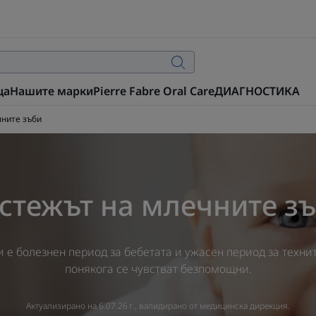
ца
Нашите марки
Pierre Fabre Oral Care
ДИАГНОСТИКА
чните зъби
стежът на млечните з
 е болезнен период за бебетата и ужасен период за техни
понякога се чувстват безпомощни.
Актуализирано на
6.07.26 г.
, валидирано от
медицинска дирекция
.