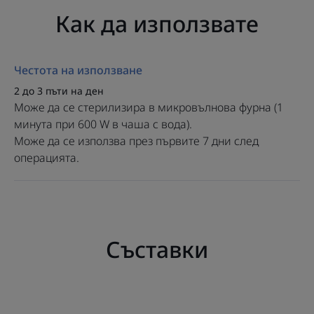
Как да използвате
Постоперативна четка за зъби ELGYDIUM Clinic 7/100
с много фини влакна, подходяща за увредена устна
лигавица.
Честота на използване
2 до 3 пъти на ден
Ползи
Може да се стерилизира в микровълнова фурна (1
минута при 600 W в чаша с вода).
• НЕЖНА: изключително меки, фино заоблени влакна
Може да се използва през първите 7 дни след
с размер 0,01 мм, подходящи за постоперативна
операцията.
четка за зъби.
• СПЕЦИАЛИЗИРАНА: препоръчва се за употреба от 1
до 7 дни след операция на устната кухина.
• ХИГИЕНИЧНА: подходяща за стерилизация в
микровълнова фурна само за една минута, като
Съставки
главата на четктака се потапя в чаша с вода.
Текстура