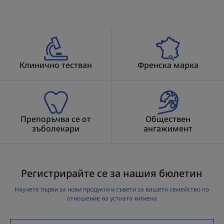
* Feuillolay C. et al. Decontamination/sterilisation of toothbrushes:
additional study on ELGYDIUM Clinic® brushes CLINIC 2015. 36. 481-486
Клинично тестван
Френска марка
Препоръчва се от
Обществен
зъболекари
ангажимент
Регистрирайте се за нашия бюлетин
Научете първи за нови продукти и съвети за вашето семейство по
отношение на устната хигиена