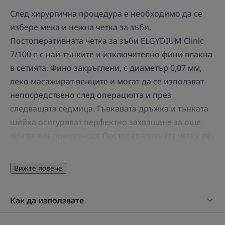
След хирургична процедура е необходимо да се
избере мека и нежна четка за зъби.
Постоперативната четка за зъби ELGYDIUM Clinic
7/100 е с най-тънките и изключително фини влакна
в сетията. Фино закръглени, с диаметър 0,07 мм,
леко масажират венците и могат да се използват
непосредствено след операцията и през
следващата седмица. Гъвкавата дръжка и тънката
шийка осигуряват перфектно захващане за още
по-голяма прецизност. Постоперативната четка за
зъби ELGYDIUM Clinic 7/100 е нежна и деликатна
към възстановяващата се лигавица на устната
Вижте повече
кухина и може да се стерилизира в микровълнова
фурна (1 минута при 600 W в чаша вода).
Как да използвате
Предимство