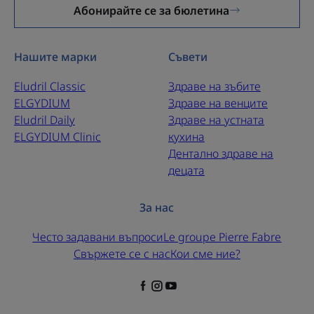
Абонирайте се за бюлетина
Нашите марки
Съвети
Eludril Classic
Здраве на зъбите
ELGYDIUM
Здраве на венците
Eludril Daily
Здраве на устната
ELGYDIUM Clinic
кухина
Дентално здраве на
децата
За нас
Често задавани въпроси
Le groupe Pierre Fabre
Свържете се с нас
Кои сме ние?