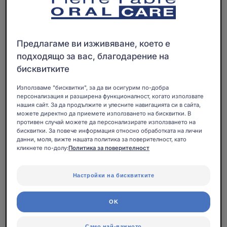
Предлагаме ви изживяване, което е
подходящо за вас, благодарение на
бисквитките
Използваме "бисквитки", за да ви осигурим по-добра
персонализация и разширена функционалност, когато използвате
нашия сайт. За да продължите и улесните навигацията си в сайта,
можете директно да приемете използването на бисквитки. В
противен случай можете да персонализирате използването на
бисквитки. За повече информация относно обработката на лични
данни, моля, вижте нашата политика за поверителност, като
кликнете по-долу:
Политика за поверителност
Постоперативната четка за зъби ELGYDIUM Clinic
Настройки на бисквитките
7/100 може да се използва през първата седмицата
непосрредствено след операция в устната кухина.
OK
Най-меките влакна в серията, идеални за употреба
Само най-важното