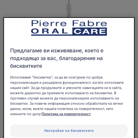
Предлагаме ви изживяване, което е
подходящо за вас, благодарение на
бисквитките
Използваме "бисквитки", за да ви осигурим по-добра
персонализация и разширена функционалност, когато използвате
нашия сайт. За да продължите и улесните навигацията си в сайта,
можете директно да приемете използването на бисквитки. В
противен случай можете да персонализирате използването на
Технични, прецизни и лесни за употреба:
бисквитки. За повече информация относно обработката на лични
Пълнителите на интерденталните четки ELGYDIUM
данни, моля, вижте нашата политика за поверителност, като
кликнете по-долу:
Политика за поверителност
CLINIC и техните 2 различни диаметъра на влакната
улесняват почистването на труднодостъпните
междузъбни пространства.
Настройки на бисквитките