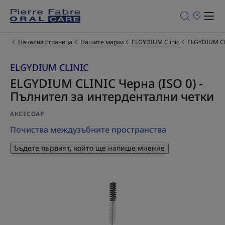
Търговски
обекти
за
продажба
Начална страница
Нашите марки
ELGYDIUM Clinic
ELGYDIUM CL
ELGYDIUM CLINIC
ELGYDIUM CLINIC Черна (ISO 0) -
Пълнител за интердентални четки
АКСЕСОАР
Почиства междузъбните пространства
Бъдете първият, който ще напише мнение