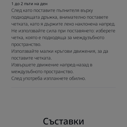
1 до 2 пъти на ден
След като поставите пълнителя върху
подходящата дръжка, внимателно поставете
НЯКОЛКО ДУМИ ОТ НАШИЯ ЕКСПЕРТ
четката, като я държите леко наклонена напред.
Не използвайте сила при поставянето: изберете
четка, която е подходяща за междузъбното
пространство.
Благодарение на
Използвайте малки кръгови движения, за да
комбинацията от издръжливи
поставите четката.
и гъвкави материали,
Извършете движение напред-назад в
междузъбното пространство.
интерденталните четки
След употреба изплакнете обилно.
ELGYDIUM CLINIC са лесен,
практичен и щадящ начин да
се насладите на всички
предимства на
интерденталното почистване.
Редовното почистване на
Съставки
междузъбните пространства,