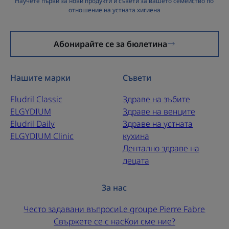
Научете първи за нови продукти и съвети за вашето семейство по
Гъвкави, меки и устойчиви четки, подходящи за
отношение на устната хигиена
всички междузъбни пространства.
Абонирайте се за бюлетина
Ползи
ВАЖНО за прецизно, щадящо и технично
Нашите марки
Съвети
почистване. Черната интердентална четка ELGYDIUM
CLINIC е най-тънката четка в серията.
Eludril Classic
Здраве на зъбите
СЪВМЕСТИМА: подходяща за дръжките ELGYDIUM
ELGYDIUM
Здраве на венците
CLINIC Trio Compact и ELGYDIUM CLINIC Flex.
Eludril Daily
Здраве на устната
ПРАКТИЧНА: четките се адаптират към
ELGYDIUM Clinic
кухина
междузъбните пространства и се разпознават по
Дентално здраве на
различните си цветове.
децата
За нас
Често задавани въпроси
Le groupe Pierre Fabre
Свържете се с нас
Кои сме ние?