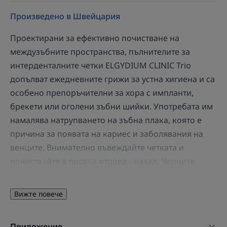
Произведено в Швейцария
Проектирани за ефективно почистване на
междузъбните пространства, пълнителите за
интерденталните четки ELGYDIUM CLINIC Trio
допълват ежедневните грижи за устна хигиена и са
особено препоръчителни за хора с импланти,
брекети или оголени зъбни шийки. Употребата им
намалява натрупването на зъбна плака, която е
причина за появата на кариес и заболявания на
венците. Внимателно въвеждайте четката и
почиствайте в посока отпред - назад. Черните
влакна на четката контрастират добре с цвета на
зъбите, за да се улесни въвеждането на четката,
Вижте повече
както и да бъдат видими плаковите налепи при
отстраняването им. Белите влакна, от друга страна,
Приложение