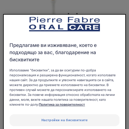
Предлагаме ви изживяване, което е
подходящо за вас, благодарение на
бисквитките
Използваме "бисквитки", за да ви осигурим по-добра
персонализация и разширена функционалност, когато използвате
нашия сайт. За да продължите и улесните навигацията си в сайта,
можете директно да приемете използването на бисквитки. В
противен случай можете да персонализирате използването на
Дългата дръжка на четката ELGYDIUM Clinic Flex
бисквитки. За повече информация относно обработката на лични
данни, моля, вижте нашата политика за поверителност, като
улеснява почистването на труднодостъпните
кликнете по-долу:
Политика за поверителност
междузъбни пространства с цялата ефективност на
интерденталните четки ELGYDIUM Clinic.
Настройки на бисквитките