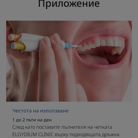
Приложение
междузъбните пространства, което спомага за
оптимална хигиена.
• УДОБНА: пълно почистване, улеснено от въртенето
на 120° и дългата дръжка за достигане на
труднодостъпни места.
• СЪВМЕСТИМА: подходящ за всички пълнители за
четки ELGYDIUM Clinic.
Честота на използване
1 до 2 пъти на ден
След като поставите пълнителя на четката
ELGYDIUM CLINIC върху подходящата дръжка