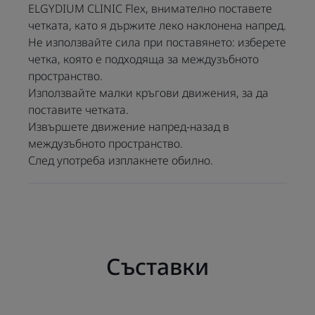
ELGYDIUM CLINIC Flex, внимателно поставете
четката, като я държите леко наклонена напред.
Не използвайте сила при поставянето: изберете
четка, която е подходяща за междузъбното
пространство.
Използвайте малки кръгови движения, за да
поставите четката.
Извършете движение напред-назад в
междузъбното пространство.
След употреба изплакнете обилно.
Съставки