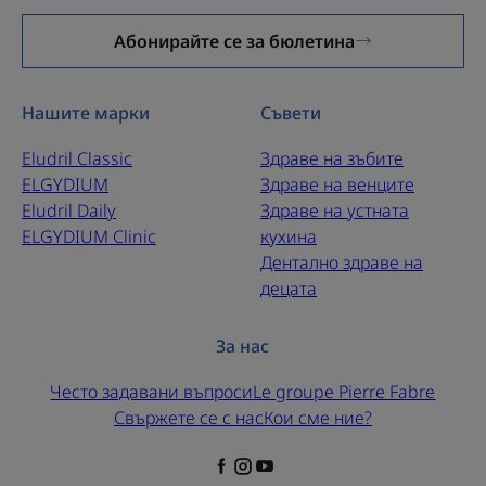
Абонирайте се за бюлетина
Нашите марки
Съвети
Eludril Classic
Здраве на зъбите
ELGYDIUM
Здраве на венците
Eludril Daily
Здраве на устната
ELGYDIUM Clinic
кухина
Дентално здраве на
децата
За нас
Често задавани въпроси
Le groupe Pierre Fabre
Свържете се с нас
Кои сме ние?