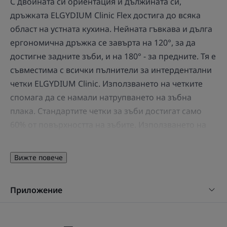
С двойната си ориентация и дължината си,
дръжката ELGYDIUM Clinic Flex достига до всяка
област на устната кухина. Нейната гъвкава и дълга
ергономична дръжка се завърта на 120°, за да
достигне задните зъби, и на 180° - за предните. Тя е
съвместима с всички пълнители за интердентални
четки ELGYDIUM Clinic. Използването на четките
спомага да се намали натрупването на зъбна
плака. Стандартите четки за зъби достигат само
60% от повърхността на зъбите. Използването на
интердентална четка ви помага да достигнете
останалите 40% - стремете се към 100% през цялото
Вижте повече
време.
Приложение
Ползи
• ВАЖНО: прецизно, нежно и цялостно почистване на