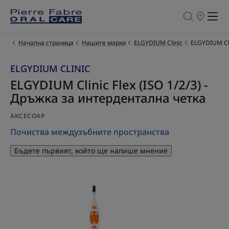
Търговски
обекти
за
продажба
Начална страница
Нашите марки
ELGYDIUM Clinic
ELGYDIUM Cli
ELGYDIUM CLINIC
ELGYDIUM Clinic Flex (ISO 1/2/3) -
Дръжка за интердентална четка
АКСЕСОАР
Почиства междузъбните пространства
Бъдете първият, който ще напише мнение