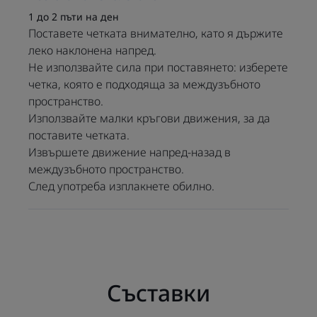
и гъвкави материали
1 до 2 пъти на ден
интерденталните четки
Поставете четката внимателно, като я държите
ELGYDIUM CLINIC Mono
леко наклонена напред.
Compact са лесен, практичен и
Не използвайте сила при поставянето: изберете
щадящ начин да се
четка, която е подходяща за междузъбното
пространство.
възползвате от всички
Използвайте малки кръгови движения, за да
предимства на
поставите четката.
интерденталното почистване.
Извършете движение напред-назад в
Редовното почистване на
междузъбното пространство.
междузъбните пространства,
След употреба изплакнете обилно.
съчетано със стандартните
стъпки за орална хигиена
(редовно миене на зъбите,
вода за уста и т.н.), помага да
се намали натрупването на
Съставки
плака, която е причина за
образуване на зъбен кариес и