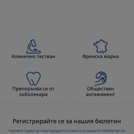
заболявания на венците.
Хигиената на междузъбните
пространства е особено важна
за хора с оголени зъбни
шийки, протези или брекети.
Клинично тестван
Френска марка
Предимство
Интерденталните четки ELGYDIUM CLINIC Mono
Препоръчва се от
Обществен
Compact са меки, нежни и прецизни и са подходящи
зъболекари
ангажимент
за всички зъби.
Ползи
Регистрирайте се за нашия бюлетин
ВАЖНО: за прецизно, щадящо и технично
Научете първи за нови продукти и съвети за вашето семейство по
почистване.