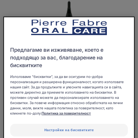
Предлагаме ви изживяване, което е
подходящо за вас, благодарение на
бисквитките
Използваме "бисквитки", за да ви осигурим по-добра
персонализация и разширена функционалност, когато използвате
нашия сайт. За да продължите и улесните навигацията си в сайта,
можете директно да приемете използването на бисквитки. В
противен случай можете да персонализирате използването на
бисквитки. За повече информация относно обработката на лични
Специални, прецизни и лесни за използване:
данни, моля, вижте нашата политика за поверителност, като
кликнете по-долу:
Политика за поверителност
Интерденталните четки ELGYDIUM CLINIC Mono
Compact и техните 2 диаметъра на влакната
улесняват почистването на труднодостъпните
Настройки на бисквитките