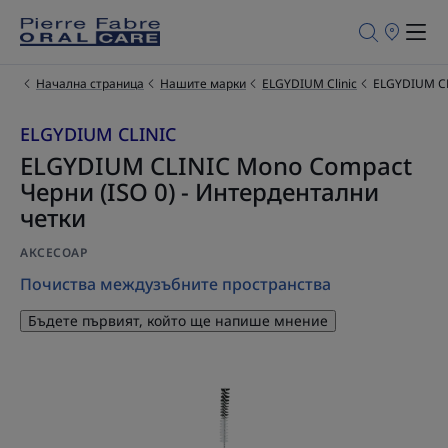
Търговски
обекти
за
продажба
Начална страница
Нашите марки
ELGYDIUM Clinic
ELGYDIUM CL
ELGYDIUM CLINIC
ELGYDIUM CLINIC Mono Compact
Черни (ISO 0) - Интердентални
четки
АКСЕСОАР
Почиства междузъбните пространства
Бъдете първият, който ще напише мнение