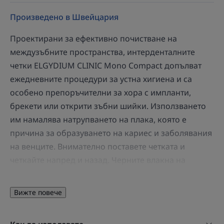
Произведено в Швейцария
Проектирани за ефективно почистване на
междузъбните пространства, интерденталните
четки ELGYDIUM CLINIC Mono Compact допълват
ежедневните процедури за устна хигиена и са
особено препоръчителни за хора с импланти,
брекети или открити зъбни шийки. Използването
им намалява натрупването на плака, която е
причина за образуването на кариес и заболявания
на венците. Внимателно поставете четката и
четкайте напред и назад. Черните влакна на
четката контрастират добре с белотата на зъбите,
за да се улесни поставянето и да се видят
Вижте повече
отлаганията при отстраняването им. Белите
влакна, от друга страна, показват ако има кървене.