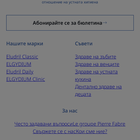
отношение на устната хигиена
ПОДХОДЯЩИ ЗА УПОТРЕБА: различни размери
четки, адаптирани към междузъбните пространства
и разпознаваеми по различните си цветове.
Абонирайте се за бюлетина
ГЪВКАВИ: пълно почистване, улеснено от
завъртането на главата на четката на 90°
Нашите марки
Съвети
Eludril Classic
Здраве на зъбите
ELGYDIUM
Здраве на венците
Eludril Daily
Здраве на устната
ELGYDIUM Clinic
кухина
Дентално здраве на
децата
За нас
Често задавани въпроси
Le groupe Pierre Fabre
Свържете се с нас
Кои сме ние?