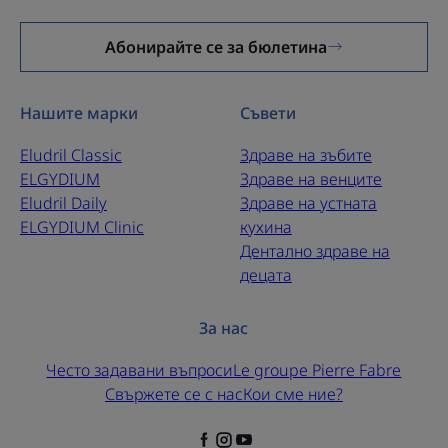
Абонирайте се за бюлетина
Нашите марки
Съвети
Eludril Classic
Здраве на зъбите
ELGYDIUM
Здраве на венците
Eludril Daily
Здраве на устната
ELGYDIUM Clinic
кухина
Дентално здраве на
децата
За нас
Често задавани въпроси
Le groupe Pierre Fabre
Свържете се с нас
Кои сме ние?