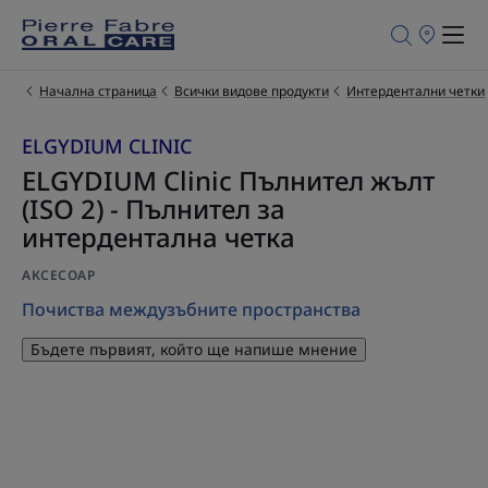
Търговски
обекти
за
продажба
Начална страница
Всички видове продукти
Интердентални четки
ELGYDIUM CLINIC
ELGYDIUM Clinic Пълнител жълт
(ISO 2) - Пълнител за
интердентална четка
АКСЕСОАР
Почиства междузъбните пространства
Бъдете първият, който ще напише мнение