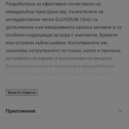
Разработени за ефективно почистване на
междузъбни пространства, пълнителите за
интердентални четки ELGYDIUM Clinic са
допълнение към ежедневната орална хигиена и са
особено подходящи за хора с импланти, брекети
или оголени зъбни шийки. Използването им
намалява натрупването на плака, която е причина
за появата на кариес и възпаления на венците.
Внимателно пъхнете четчицата в междузъбното
пространство и я прокарайте напред и назад.
Черните влакна на четката са по-тънки, което
улеснява пъхването в междузъбното пространство
Вижте повече
и позволява да видите натрупванията от плака,
която сте отстранили. По-дебелите бели влакна
Приложение
визуализират случаите на спонтанно кървене.
Почистете четчицата след употреба (например с
малко количество вода за уста). Изборът на