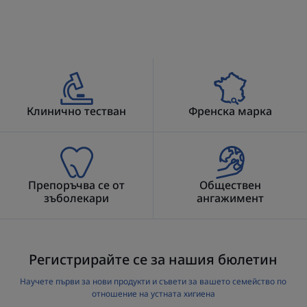
Ефективни, лесни за употреба и хигиенични:
Пълнителите за интердентални четки за зъби
ELGYDIUM Clinic осигуряват почистване на
междузъбните пространства в труднодостъпни зони.
Околната среда
Клинично тестван
Френска марка
Опаковки, съдържащи минимум 28% рециклирани
материали
Главно рециклируеми опаковки
Препоръчва се от
Обществен
зъболекари
ангажимент
Регистрирайте се за нашия бюлетин
Научете първи за нови продукти и съвети за вашето семейство по
отношение на устната хигиена