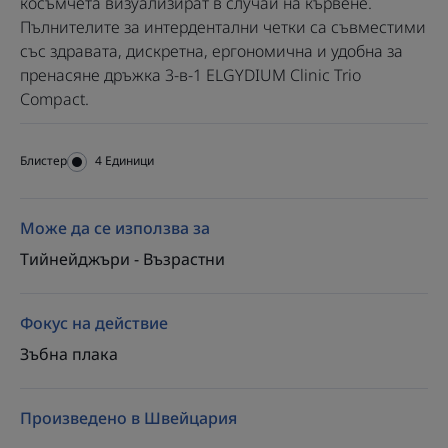
косъмчета визуализират в случай на кървене.
Пълнителите за интердентални четки са съвместими
със здравата, дискретна, ергономична и удобна за
пренасяне дръжка 3-в-1 ELGYDIUM Clinic Trio
Compact.
Блистер
Блистер
4 Единици
Може да се използва за
Тийнейджъри - Възрастни
Фокус на действие
Зъбна плака
Произведено в Швейцария