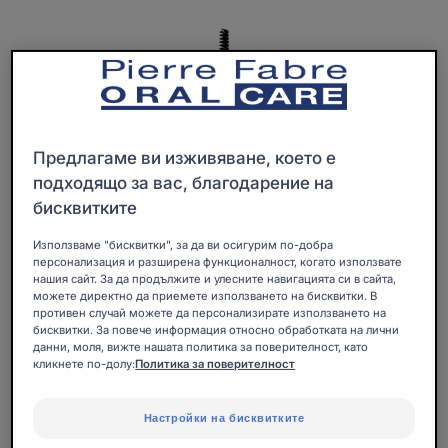
Предлагаме ви изживяване, което е
подходящо за вас, благодарение на
бисквитките
Използваме "бисквитки", за да ви осигурим по-добра
персонализация и разширена функционалност, когато използвате
нашия сайт. За да продължите и улесните навигацията си в сайта,
можете директно да приемете използването на бисквитки. В
противен случай можете да персонализирате използването на
бисквитки. За повече информация относно обработката на лични
данни, моля, вижте нашата политика за поверителност, като
Ефективни, лесни за употреба и хигиенични:
кликнете по-долу:
Политика за поверителност
Пълнителите за интердентални четки за зъби
ELGYDIUM Clinic осигуряват почистване на
Настройки на бисквитките
междузъбните пространства в труднодостъпни зони.