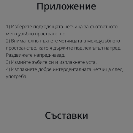
Приложение
подходящ размер на интердентална четка е важен,
за да не се налага да прилагате сила при
въвеждане на четчицата в междузъбното
1) Изберете подходящата четчица за съответното
пространство. Гамата от пълнители за
междузъбно пространство.
интердентални четки ELGYDIUM Clinic включва 5
2) Внимателно пъхнете четчицата в междузъбното
различни размера, вариращи от тесен (ISO 0) до
пространство, като я държите под лек ъгъл напред.
Раздвижете напред-назад.
широк (ISO 5), различаващи се по цветове.
3) Измийте зъбите си и изплакнете уста.
Резервните интердентални четки ELGYDIUM Clinic
4) Изплакнете добре интерденталната четчица след
жълт цвят (ISO 2) са подходящи за тесни
употреба
пространства. Пълнителите за интердентални
четки са съвместими с ергономичната, удобна за
пренасяне дръжка 3-в-1 ELGYDIUM Clinic Trio
Compact.
Съставки
Ползи