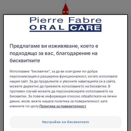
Предлагаме ви изживяване, което е
подходящо за вас, благодарение на
бисквитките
Използваме "бисквитки", за да ви осигурим по-добра
персонализация и разширена функционалност, когато използвате
нашия сайт. За да продължите и улесните навигацията си в сайта,
можете директно да приемете използването на бисквитки. В
противен случай можете да персонализирате използването на
бисквитки. За повече информация относно обработката на лични
данни, моля, вижте нашата политика за поверителност, като
Технична, прецизна и лесна за употреба:
кликнете по-долу:
Политика за поверителност
Интерденталните четки ELGYDIUM CLINIC Trio
Compact, групирани по три в практичната си дръжка,
Настройки на бисквитките
улесняват почистването на труднодостъпни места.