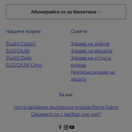
ВАЖНО: за прецизно, щадящо и технично
Абонирайте се за бюлетина
почистване.
ГЪВКАВА: пълно почистване, улеснено от
завъртането на главата на четката на 90°.
Нашите марки
Съвети
ПРАКТИЧНА: три четки, пригодени за различни по
Eludril Classic
Здраве на зъбите
размер междузъбни пространства и разпознаваеми
ELGYDIUM
Здраве на венците
по различните си цветове, събрани в плътен и
Eludril Daily
Здраве на устната
дискретен калъф.
ELGYDIUM Clinic
кухина
Дентално здраве на
децата
За нас
Често задавани въпроси
Le groupe Pierre Fabre
Свържете се с нас
Кои сме ние?