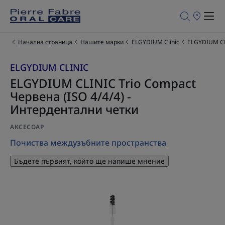
Търговски
обекти
за
продажба
Начална страница
Нашите марки
ELGYDIUM Clinic
ELGYDIUM CLI
ELGYDIUM CLINIC
ELGYDIUM CLINIC Trio Compact
Червена (ISO 4/4/4) -
Интердентални четки
АКСЕСОАР
Почиства междузъбните пространства
Бъдете първият, който ще напише мнение