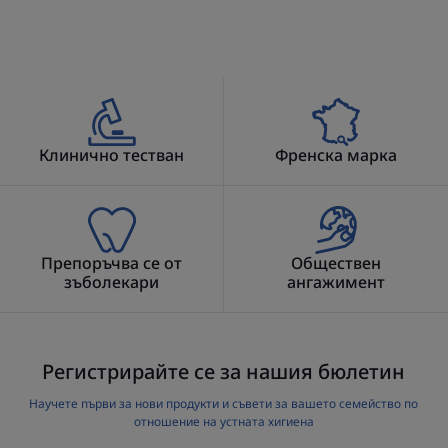
която е причина за появата на
зъбен кариес и заболявания
на венците. Хигиената на
междузъбните пространства е
особено важна за хора с
оголени зъбни шийки,
Клинично тестван
Френска марка
протези или брекети.
Препоръчва се от
Обществен
зъболекари
ангажимент
Предимство
Комбинация от три меки, нежни и прецизни
интердентални четки ELGYDIUM CLINIC Trio Compact,
Регистрирайте се за нашия бюлетин
подходящи за всички зъби.
Научете първи за нови продукти и съвети за вашето семейство по
отношение на устната хигиена
Ползи