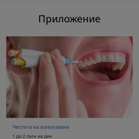
раздразнение на венците. Достатъчно е да
почистите четката след употреба (например с
Приложение
малко количество вода за уста) и я приберете в
здравата и семпла дръжка 3 в 1 за следваща
употреба. Изборът на правилния размер четка е
важен, за да се предотвратят затруднения при
поставяне. Поради това гамата се състои от 6
размера, вариращи от тънки (ISO 0) до средни (ISO
5), различаващи се по различните си цветове и в
опаковки по три.
НЯКОЛКО ДУМИ ОТ НАШИЯ ЕКСПЕРТ
Честота на използване
1 до 2 пъти на ден