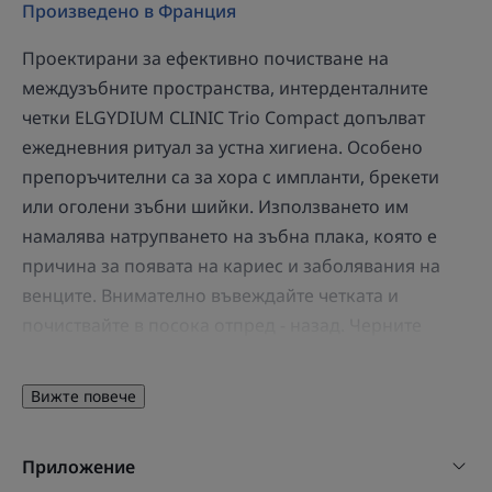
Произведено в Франция
Проектирани за ефективно почистване на
междузъбните пространства, интерденталните
четки ELGYDIUM CLINIC Trio Compact допълват
ежедневния ритуал за устна хигиена. Особено
препоръчителни са за хора с импланти, брекети
или оголени зъбни шийки. Използването им
намалява натрупването на зъбна плака, която е
причина за появата на кариес и заболявания на
венците. Внимателно въвеждайте четката и
почиствайте в посока отпред - назад. Черните
влакна на четката контрастират добре с цвета на
зъбите, за да се улесни въвеждането на четката,
Вижте повече
както и да бъдат видими плаковите налепи при
отстраняването им. Белите влакна, от друга страна,
Приложение
показват случайни кръвоизливи, свързани с