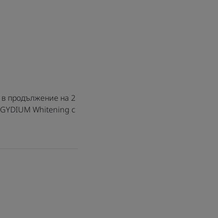
ъби ELGYDIUM
а за премахване
стни петна,
ино, кафе, чай,
 и др.
, в продължение на 2
 зъби може да
ELGYDIUM Whitening с
аздразнение на
 ефективността
о това се случи,
потребата и
ста за зъби за
лни венци.