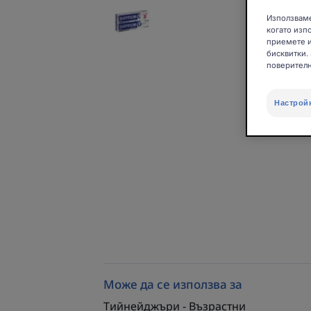
Използваме
когато изп
приемете и
бисквитки.
поверителн
Настрой
Може да се използва за
Тийнейджъри - Възрастни