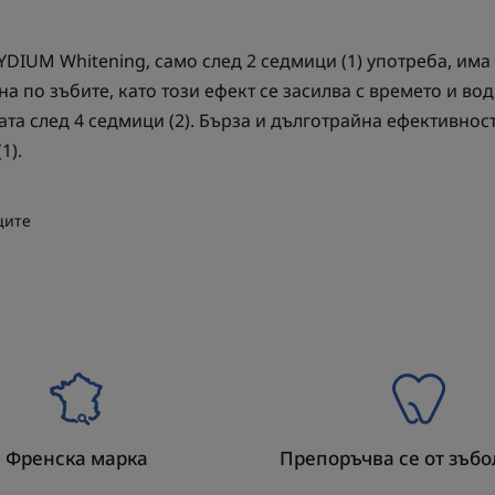
YDIUM Whitening, само след 2 седмици (1) употреба, им
а по зъбите, като този ефект се засилва с времето и во
та след 4 седмици (2). Бърза и дълготрайна ефективнос
1).
ците
Френска марка
Препоръчва се от зъб