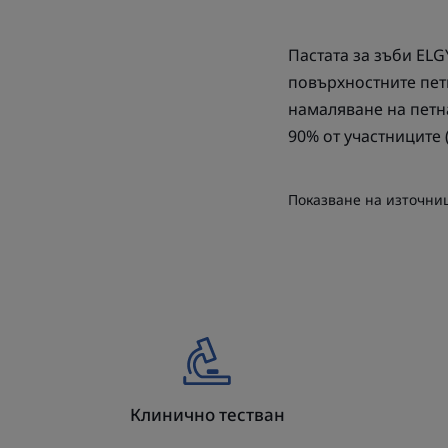
Пастата за зъби ELG
повърхностните петн
намаляване на петна
90% от участниците (
Показване на източни
Клинично тестван