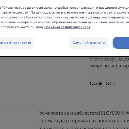
Паста за зъби, с
 "бисквитки", за да ви осигурим по-добра персонализация и разширена функц
микропулверизир
олзвате нашия сайт. За да продължите и улесните навигацията си в сайта, может
зползването на бисквитки. В противен случай можете да персонализирате изп
почистване.
 За повече информация относно обработката на лични данни, моля, вижте нашат
ост, като кликнете по-долу:
Политика за поверителност
Видими резултати 
ки на бисквитките
Само най-важното
малко петна върху
Ментов вкус за у
микропулверизира
Туба
Туба
150ml
Усмихнете се и заблестете! ELGYDIUM 
спомага да се премахнат повърхностни
т.н.) и да се запази естествената бело