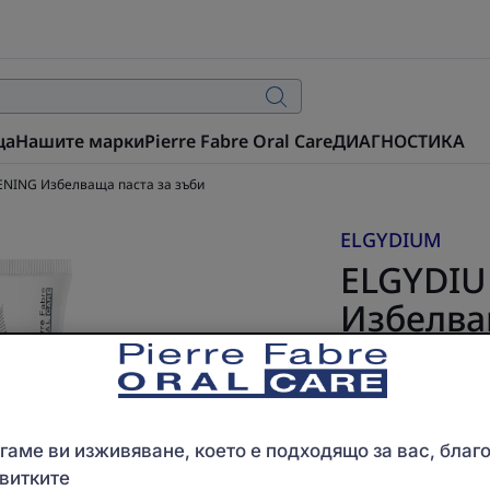
ца
Нашите марки
Pierre Fabre Oral Care
ДИАГНОСТИКА
NING Избелваща паста за зъби
ELGYDIUM
ELGYDI
Избелва
КОЗМЕТИЧЕН ПРОДУ
Запазва естеств
емайл
аме ви изживяване, което е подходящо за вас, благ
Бъдете първият, 
витките