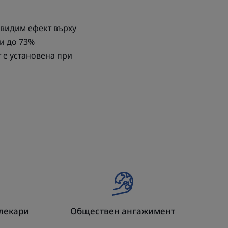
а видим ефект върху
ди до 73%
т е установена при
олекари
Обществен ангажимент