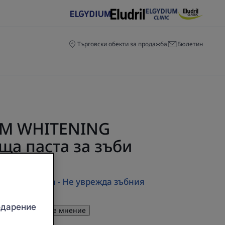
Търговски обекти за продажба
Бюлетин
UM WHITENING
ща паста за зъби
КТ
ената белота - Не уврежда зъбния
одарение
който ще напише мнение