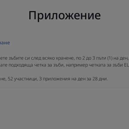
Приложение
Пастата за з
Whitening помаг
на повърхно
ване
причинени от в
тютюн
те зъбите си след всяко хранене, по 2 до 3 пъти (1) на ден
Тази паста за
вате подходяща четка за зъби, например четката за зъби 
причини леко р
не, 52 участници, 3 приложения на ден за 28 дни.
венците поради
на продукта. Ак
разредете у
редувайте с па
чувствите