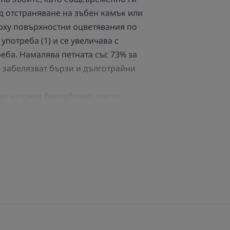
д отстраняване на зъбен камък или
рху повърхностни оцветявания по
употреба (1) и се увеличава с
еба. Намалява петната със 73% за
е забелязват бързи и дълготрайни
н натриев бикарбонат, чиито
т тези на стандартния натриев
 НАШИЯ ЕКСПЕРТ