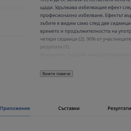
щади. Удължава избелващия ефект сле
професионално избелване. Ефектът въ
зъбите е видим само след две седмици 
времето и продължителността на употр
четири седмици (2). 90% от участницит
резултати (1).
Формулата съдържа микропулверизира
частички са средно пет пъти по-фини о
бикарбонат.
Вижте повече
Приложение
Съставки
Резултати
НЯКОЛКО ДУМИ ОТ