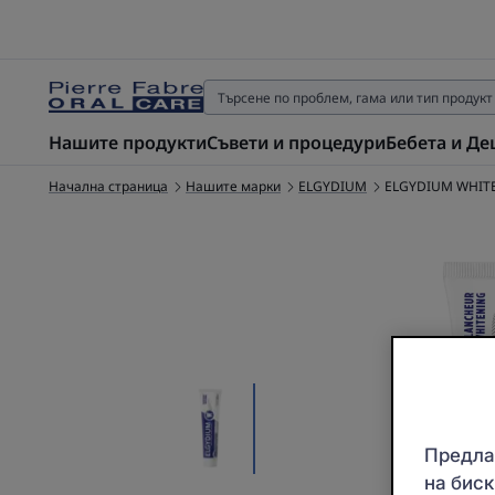
Нашите продукти
Съвети и процедури
Бебета и Де
Начална страница
Нашите марки
ELGYDIUM
ELGYDIUM WHITE
Предлаг
на биск