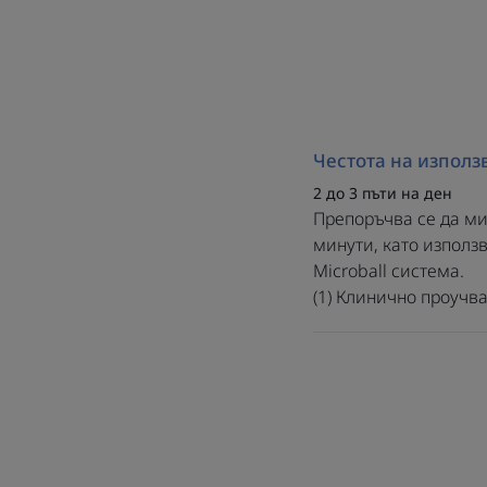
Честота на използ
2 до 3 пъти на ден
Препоръчва се да мие
минути, като използ
Microball система.
(1) Клинично проучва