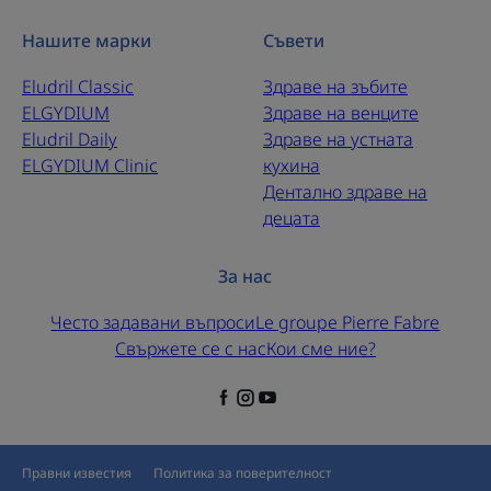
Нашите марки
Съвети
Eludril Classic
Здраве на зъбите
ELGYDIUM
Здраве на венците
Eludril Daily
Здраве на устната
ELGYDIUM Clinic
кухина
Дентално здраве на
децата
За нас
Често задавани въпроси
Le groupe Pierre Fabre
Свържете се с нас
Кои сме ние?
Правни известия
Политика за поверителност