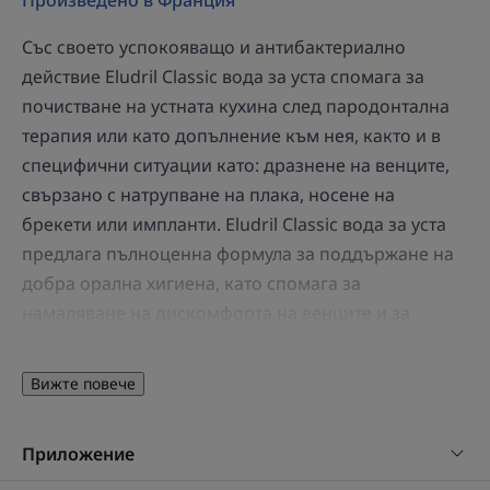
Със своето успокояващо и антибактериално
действие Eludril Classic вода за уста спомага за
почистване на устната кухина след пародонтална
терапия или като допълнение към нея, както и в
специфични ситуации като: дразнене на венците,
свързано с натрупване на плака, носене на
брекети или импланти. Eludril Classic вода за уста
предлага пълноценна формула за поддържане на
добра орална хигиена, като спомага за
намаляване на дискомфорта на венците и за
борбата с натрупването на зъбна плака. Формулата
ѝ включва хлорхексидин диглюконат (0,10%) с
Вижте повече
антибактериални свойства и хлорoбутанол (0,5%).
Подходяща е за възрастни и деца над 6 години.
Приложение