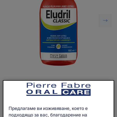
Вода за уста за чувствителни венци с успокояващ и
почистващ ефект.
Двойно действие за здрава усмивка.
Предлагаме ви изживяване, което е
подходящо за вас, благодарение на