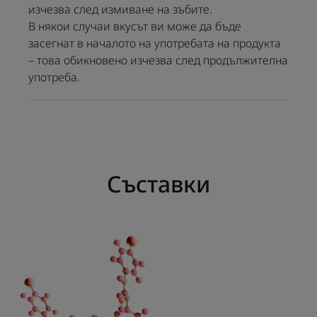
изчезва след измиване на зъбите.
В някои случаи вкусът ви може да бъде
Ползи
засегнат в началото на употребата на продукта
– това обикновено изчезва след продължителна
• АНТИБАКТЕРИАЛНА с 0,10% хлорхексидин
употреба.
диглюконат.
• УСПОКОЯВАЩА благодарение на свойствата на
0,5% хлоробутанол.
• АНТИПЛАКОВА за поддържане на здрави зъби и
венци
Съставки