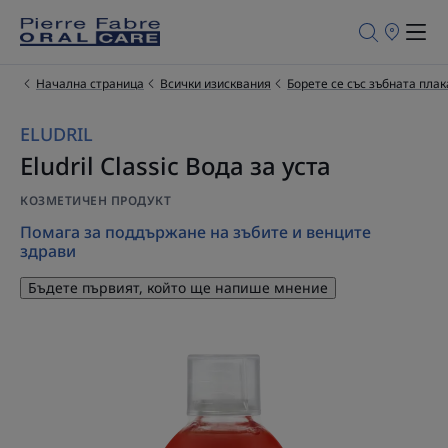
Търговски
обекти
за
продажба
Начална страница
Всички изисквания
Борете се със зъбната плак
ELUDRIL
Eludril Classic Вода за уста
КОЗМЕТИЧЕН ПРОДУКТ
Помага за поддържане на зъбите и венците
здрави
Бъдете първият, който ще напише мнение