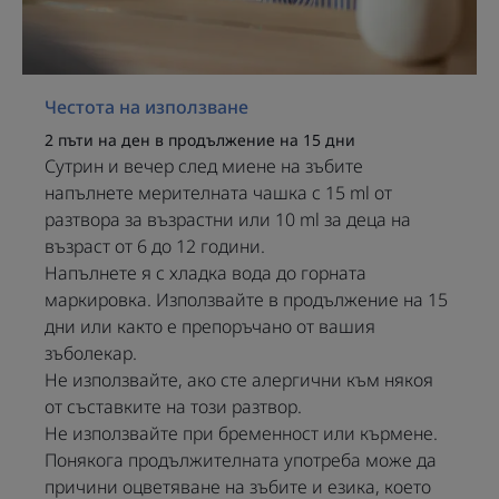
Водите за уста с хлорхексидин
диглюконат имат
антибактериално действие и
помагат за намаляване на
Честота на използване
броя на бактериите в устата.
2 пъти на ден в продължение на 15 дни
Продължителната употреба
Сутрин и вечер след миене на зъбите
може да предизвика
напълнете мерителната чашка с 15 ml от
странични ефекти. Затова
разтвора за възрастни или 10 ml за деца на
трябва да се придържате към
възраст от 6 до 12 години.
препоръките за употреба!
Напълнете я с хладка вода до горната
маркировка. Използвайте в продължение на 15
дни или както е препоръчано от вашия
зъболекар.
Не използвайте, ако сте алергични към някоя
Предимство
от съставките на този разтвор.
Не използвайте при бременност или кърмене.
Eludril Classic с успокояващо и антибактериално
Понякога продължителната употреба може да
действие спомага за поддържане на добра орална
причини оцветяване на зъбите и езика, което
хигиена.