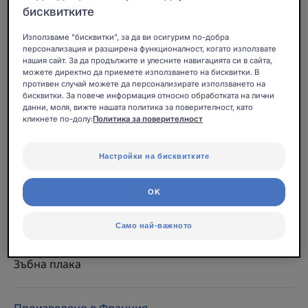
Антибактериална и успокояваща вода за уста,
бисквитките
подходяща за чувствителни венци.
Използваме "бисквитки", за да ви осигурим по-добра
персонализация и разширена функционалност, когато използвате
нашия сайт. За да продължите и улесните навигацията си в сайта,
Бутилка
Бутилка
500ml
Бутилка
500ml
Бутилка
200ml
Бутилка
90ml
можете директно да приемете използването на бисквитки. В
противен случай можете да персонализирате използването на
бисквитки. За повече информация относно обработката на лични
данни, моля, вижте нашата политика за поверителност, като
Може да се използва за
кликнете по-долу:
Политика за поверителност
Деца - Тийнейджъри - Възрастни
Настройки на бисквитките
Age
OK
From 6 година(и)
Само най-важното
Фокус на действие
Зъбна плака
Произведено в Франция