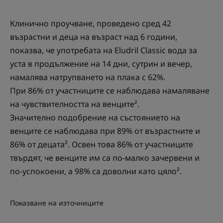
Клинично проучване, проведено сред 42
възрастни и деца на възраст над 6 години,
показва, че употребата на Eludril Classic вода за
уста в продължение на 14 дни, сутрин и вечер,
намалява натрупването на плака с 62%.
При 86% от участниците се наблюдава намаляване
на чувствителността на венците².
Значително подобрение на състоянието на
венците се наблюдава при 89% от възрастните и
86% от децата². Освен това 86% от участниците
твърдят, че венците им са по-малко зачервени и
по-успокоени, а 98% са доволни като цяло².
Показване на източниците