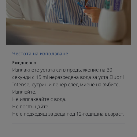
дъх. Водата за уста Eludril
Intense е подходящо
ежедневно решение,
благодарение на интензивния
си и изключителен ментов
вкус, който спомага да се
поддържа усещането за
Честота на използване
свежест в устата за
Ежедневно
продължително време. Освен
Изплакнете устата си в продължение на 30
това антибактериалният ѝ
секунди с 15 ml неразредена вода за уста Eludril
агент помага да се намали
Intense, сутрин и вечер след миене на зъбите.
развитието на бактериите,
Изплюйте.
причиняващи зъбна плака.
Не изплаквайте с вода.
Не поглъщайте.
Не е подходящ за деца под 12-годишна възраст.
Предимство