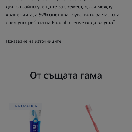
дълготрайно усещане за свежест, дори между
храненията, а 97% оценяват чувството за чистота
след употребата на Eludril Intense вода за уста².
Показване на източниците
От същата гама
Elgydium
ELGYDIUM
INNOVATION
Anti-
CLINIC
plaque
20/100
Анти-
Мека
плакова
четка