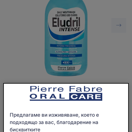
Вода за уста, която ограничава развитието на
бактерии, за приятно, здравословно и интензивно
свежо усещане.
Предлагаме ви изживяване, което е
подходящо за вас, благодарение на
бисквитките
Иновативна охлаждаща технология, свеж ментов