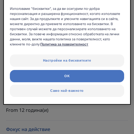
вкус. Дълготрайна свежест.
Използваме "бисквитки", за да ви осигурим по-добра
персонализация и разширена функционалност, когато използвате
Не съдържа алкохол. Етикет OFG (Origine France
нашия сайт. За да продължите и улесните навигацията си в сайта,
можете директно да приемете използването на бисквитки. В
Garantie ’[Гарантиран френски произход]).
противен случай можете да персонализирате използването на
Произведена във Франция.
бисквитки. За повече информация относно обработката на лични
данни, моля, вижте нашата политика за поверителност, като
кликнете по-долу:
Политика за поверителност
Бутилка
Бутилка
500ml
Настройки на бисквитките
Може да се използва за
OK
Тийнейджъри - Възрастни
Само най-важното
Age
From 12 година(и)
Фокус на действие