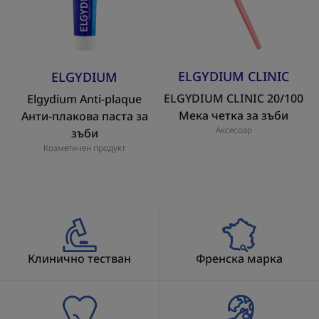
паста
за
за
зъби
зъби
ELGYDIUM CLINIC
ELGYDIUM
ELGYDIUM CLINIC 20/100
Elgydium Anti-plaque
Мека четка за зъби
Анти-плакова паста за
Аксесоар
зъби
Козметичен продукт
Клинично тестван
Френска марка