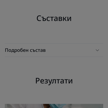
Вода за уста Eludril Intense и нейната иновативна
технология за свежест: за интензивна и дълготрайна
Съставки
свежест¹
Ползи
• СВЕЖА: интензивна дълготрайна ментова свежест.
• ГОТОВА ЗА УПОТРЕБА: Използвайте вода за уста
Подробен състав
Eludril Intense за дълготраен свеж дъх, сутрин и
вечер след миене на зъбите.
• БЕЗ СЪДЪРЖАНИЕ НА АЛКОХОЛ: Водата за уста
Eludril Intense е подходяща за възрастни и
тинейджъри на възраст над 12 години.
Резултати
Текстура
Рециклируема опаковка