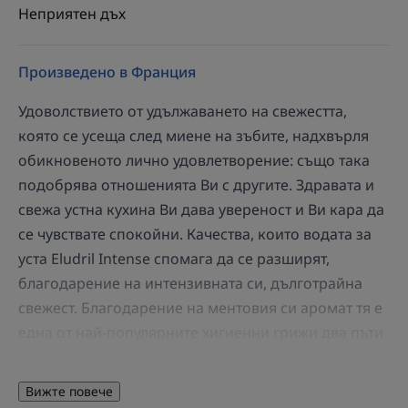
Неприятен дъх
Произведено в Франция
Удоволствието от удължаването на свежестта,
която се усеща след миене на зъбите, надхвърля
обикновеното лично удовлетворение: също така
подобрява отношенията Ви с другите. Здравата и
свежа устна кухина Ви дава увереност и Ви кара да
се чувствате спокойни. Качества, които водата за
уста Eludril Intense спомага да се разширят,
благодарение на интензивната си, дълготрайна
свежест. Благодарение на ментовия си аромат тя е
една от най-популярните хигиенни грижи два пъти
дневно. Като ограничава развитието на бактерии и
образуването на зъбна плака (-74% след 3 седмици
Вижте повече
употреба)¹, тя осигурява стимулиращо и