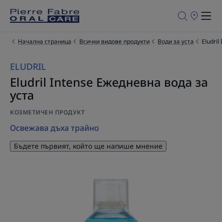
Търговски
обекти
за
продажба
Начална страница
Всички видове продукти
Води за уста
Eludri
ELUDRIL
Eludril Intense Ежедневна вода за
уста
КОЗМЕТИЧЕН ПРОДУКТ
Освежава дъха трайно
Бъдете първият, който ще напише мнение