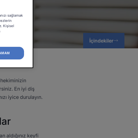
manızı sağlamak
rezlerin
z. Kişisel
a
İçindekiler
AMAM
 hekiminizin
siniz. En iyi diş
ızı iyice durulayın.
lar
an aldığınız keyfi