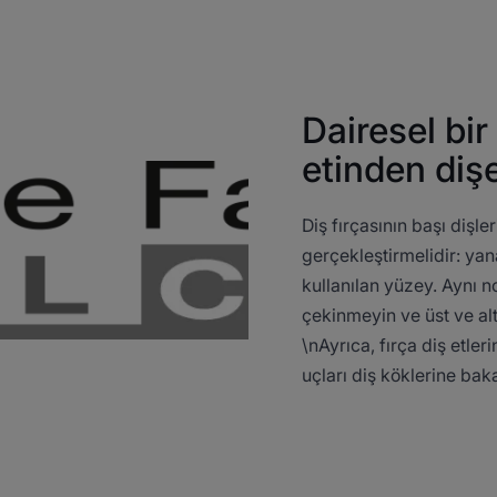
Dairesel bir
etinden diş
Diş fırçasının başı dişle
gerçekleştirmelidir: yana
kullanılan yüzey. Aynı 
çekinmeyin ve üst ve alt 
\nAyrıca, fırça diş etler
uçları diş köklerine baka