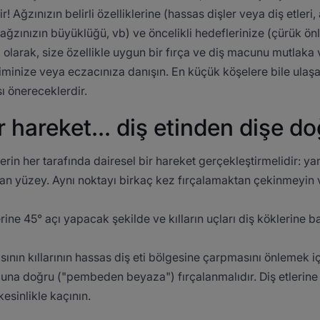
! Ağzınızın belirli özelliklerine (hassas dişler veya diş etleri,
 ağzınızın büyüklüğü, vb) ve öncelikli hedeflerinize (çürük ön
olarak, size özellikle uygun bir fırça ve diş macunu mutlaka v
iminize veya eczacınıza danışın. En küçük köşelere bile ulaşab
ı önereceklerdir.
r hareket... diş etinden dişe d
lerin her tarafında dairesel bir hareket gerçekleştirmelidir: yana
an yüzey. Aynı noktayı birkaç kez fırçalamaktan çekinmeyin ve
lerine 45° açı yapacak şekilde ve kılların uçları diş köklerine 
asının kıllarının hassas diş eti bölgesine çarpmasını önlemek i
ucuna doğru ("pembeden beyaza") fırçalanmalıdır. Diş etlerine
esinlikle kaçının.