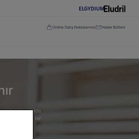
Online Satış Noktalarımız
Haber Bülteni
nır
u doğru bir şekilde
n ideal olmayan bir