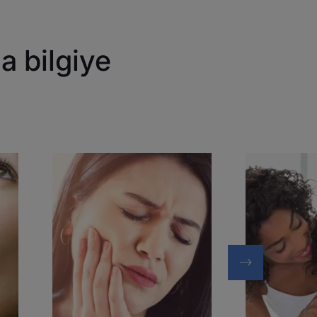
a bilgiye
Keşfedin
Keşfet
Diş
Diş
çürükleri
çürükleri