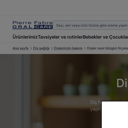
Ürünlerimiz
Tavsiyeler ve rutinler
Bebekler ve Çocukla
Ana sayfa
Diş sağlığı
Dişlerinizin bakımı
Dişler nasıl düzgün fırçala
Di
Diş fırçalamak büy
yapmıyor. Diş mine