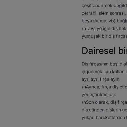
çeşitlendirmek değildir
cerrahi işlem sonrası,
beyazlatma, vb) bağlı 
\nTavsiye için diş hek
yumuşak bir diş fırças
Dairesel bi
Diş fırçasının başı diş
çiğnemek için kullanıl
ayrı ayrı fırçalayın.
\nAyrıca, fırça diş et
yerleştirilmelidir.
\nSon olarak, diş fırç
diş etinden dişlerin 
yukarı hareketlerden k