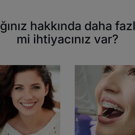
ığınız hakkında daha fazl
mi ihtiyacınız var?
fedin
Keşfedin
Diş
nması
çürükleri