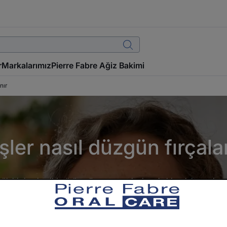
r
Markalarımız
Pierre Fabre Ağiz Bakimi
nır
şler nasıl düzgün fırçala
ük bir işmiş gibi görünmüyor... ancak yine de birçok insan bun
lerine zarar verirler ve diş etlerini yaralarlar, bu da her zama
sonuçtur. Etkili diş fırçalamanın kuralları nelerdir?