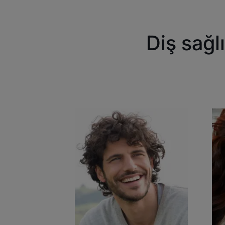
Diş sağl
Keşfedin
Keş
Diş
Diş
beyazlatma
aşı