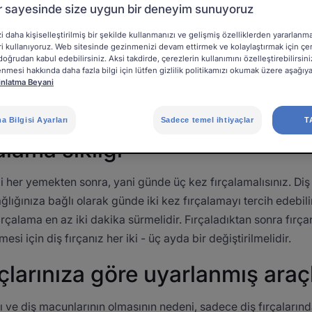
Güncellenme tarihi
10.09.2025
, onaylayan
tıbbi direktörlük
.
r sayesinde size uygun bir deneyim sunuyoruz
 daha kişiselleştirilmiş bir şekilde kullanmanızı ve gelişmiş özelliklerden yararlan
Dişlerinizin bakımı
eri kullanıyoruz. Web sitesinde gezinmenizi devam ettirmek ve kolaylaştırmak için çe
doğrudan kabul edebilirsiniz. Aksi takdirde, çerezlerin kullanımını özelleştirebilirsini
lenmesi hakkında daha fazla bilgi için lütfen gizlilik politikamızı okumak üzere aşağıy
inlatma Beyani
 Bilgisi Ayarları
Sadece temel ihtiyaçlar
T
çalama sıklığı
izi her yemekten sonra, yani günde üç kez fırçalamalısınız. Diş
ğlığınıza bağlı olarak günde iki kez fırçalamayı tercih edebilir
fırçalama en az iki dakika sürmelidir. Fırçaladıktan sonra fırçan
mesi için diş fırçanız her iki - üç ayda bir değiştirilmelidir.
açlarınıza göre uyarlanmış araç
arı ve diş macunlarının olmasının nedeni, sadece diş fırçalarınd