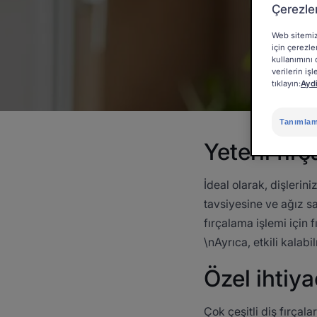
Çerezle
Web sitemizi
için çerezl
kullanımını 
verilerin iş
tıklayın:
Ayd
Tanımlama
Yeterli fır
İdeal olarak, dişlerin
tavsiyesine ve ağız sa
fırçalama işlemi için 
\nAyrıca, etkili kalabil
Özel ihtiy
Çok çeşitli diş fırçal