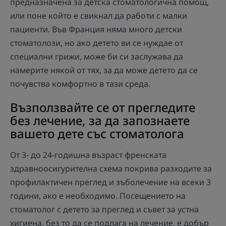
предназначена за детска стоматологична помощ,
или поне който е свикнал да работи с малки
пациенти. Във Франция няма много детски
стоматолози, но ако детето ви се нуждае от
специални грижи, може би си заслужава да
намерите някой от тях, за да може детето да се
почувства комфортно в тази среда.
Възползвайте се от прегледите
без лечение, за да запознаете
вашето дете със стоматолога
От 3- до 24-годишна възраст френската
здравноосигурителна схема покрива разходите за
профилактичен преглед и зъболечение на всеки 3
години, ако е необходимо. Посещението на
стоматолог с детето за преглед и съвет за устна
хигиена, без то да се подлага на лечение, е добър