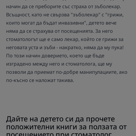
начин да се преборите със страха от зъболекар.
Всъщност, като не свързва "зъболекар" с "грижи,
които могат да бъдат инвазивни", детето вече
няма да се страхува от посещенията. За него
стоматологът ще е само лекар, който се грижи за
неговата уста и зъби - накратко, няма да му пука!
По този начин доверието, което ще бъде
изградено между него и стоматолога, ще му
позволи да приемат по-добре манипулациите, ако
по-късно се наложат такива.
Дайте на детето си да прочете
положителни книги за ползата от
посещението при стоматолог