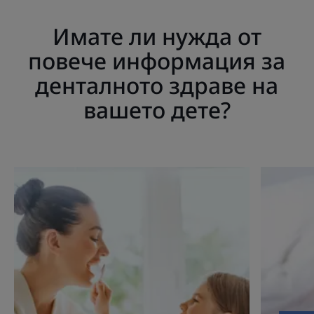
Имате ли нужда от
повече информация за
денталното здраве на
вашето дете?
Открийте
Открийте
Грижа
Грижа
за
за
зъбите
зъбите
на
на
вашето
вашето
дете
дете