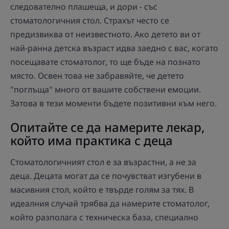
следователно плашеща, и дори - със
стоматологичния стол. Страхът често се
предизвиква от неизвестното. Ако детето ви от
най-ранна детска възраст идва заедно с вас, когато
посещавате стоматолог, то ще бъде на познато
място. Освен това не забравяйте, че детето
"поглъща" много от вашите собствени емоции.
Затова в тези моменти бъдете позитивни към него.
Опитайте се да намерите лекар,
който има практика с деца
Стоматологичният стол е за възрастни, а не за
деца. Децата могат да се почувстват изгубени в
масивния стол, който е твърде голям за тях. В
идеалния случай трябва да намерите стоматолог,
който разполага с техническа база, специално