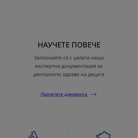
елемент
елемент
елемент
елемент
елемент
1
2
3
4
5
НАУЧЕТЕ ПОВЕЧЕ
Запознайте се с цялата наша
експертна документация за
денталното здраве на децата
Прочетете документа