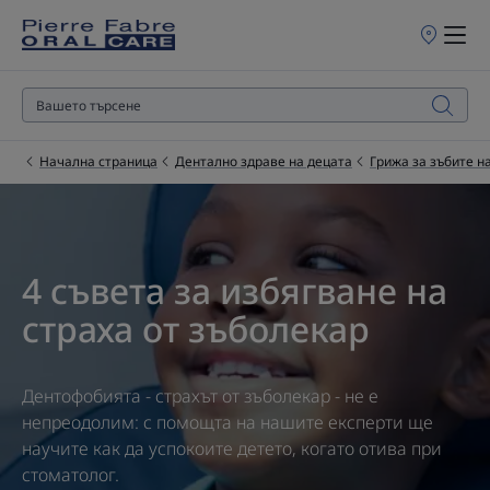
Търговски
обекти
за
продажба
Начална страница
Дентално здраве на децата
Грижа за зъбите н
4 съвета за избягване на
страха от зъболекар
Дентофобията - страхът от зъболекар - не е
непреодолим: с помощта на нашите експерти ще
научите как да успокоите детето, когато отива при
стоматолог.