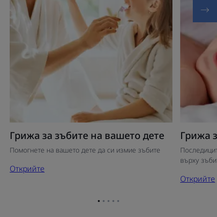
Грижа за зъбите на вашето дете
Грижа з
Помогнете на вашето дете да си измие зъбите
Последицит
върху зъб
Открийте
Открийте
Отидете
Отидете
Отидете
Отидете
Отидете
на
на
на
на
на