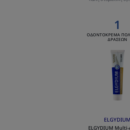
1
ELGY
ΟΔΟΝΤΟΚΡΕΜΑ ΠΟ
Multi-
ΔΡΑΣΕΩΝ
Actio
-
Οδον
ολοκ
προσ
ELGYDIU
ELGYDIUM Multi-A