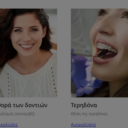
ακαλύψτε
Ανακαλύψτε
ορά
Τερηδόνα
ν
τιών
ορά των δοντιών
Τερηδόνα
υξισμός (αποτριβή)
Θέση της τερηδόνας
ακαλύψτε
Ανακαλύψτε