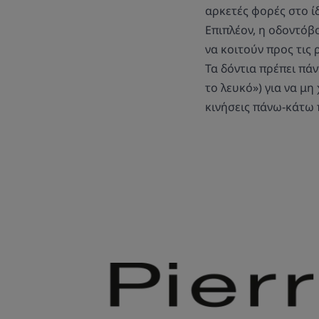
αρκετές φορές στο ίδ
Επιπλέον, η οδοντόβο
να κοιτούν προς τις 
Τα δόντια πρέπει πά
το λευκό») για να μ
κινήσεις πάνω-κάτω 