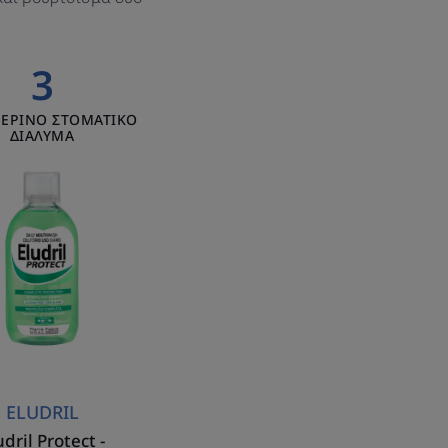
3
Eludril
ΕΡΙΝΟ ΣΤΟΜΑΤΙΚΟ
Protect
ΔΙΑΛΥΜΑ
-
Καθημερινό
στοματικό
διάλυμα
για
ολοκληρωμένη
προστασία
ELUDRIL
udril Protect -