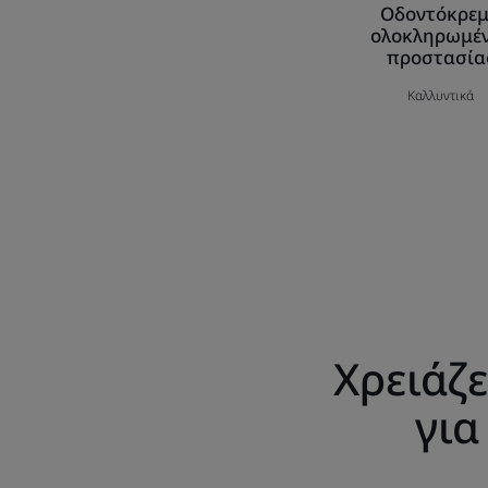
Οδοντόκρε
ολοκληρωμέ
προστασία
Καλλυντικά
Χρειάζ
για