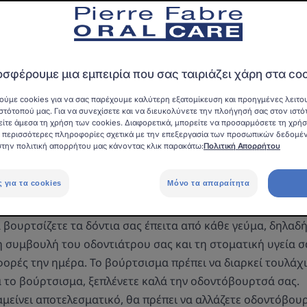
αραιτήτως το βέλτιστο αποτέλεσμα. Ποιοι είναι οι κανόνες γι
βούρτσισμα;
Ενημερώθηκε στις
10/9/25
, επικυρώθηκε από
η ιατρική διεύθυνση
.
σφέρουμε μια εμπειρία που σας ταιριάζει χάρη στα co
Φροντίδα των δοντιών σας
ούμε cookies για να σας παρέχουμε καλύτερη εξατομίκευση και προηγμένες λειτου
στότοπού μας. Για να συνεχίσετε και να διευκολύνετε την πλοήγησή σας στον ιστό
είτε άμεσα τη χρήση των cookies. Διαφορετικά, μπορείτε να προσαρμόσετε τη χρή
ια περισσότερες πληροφορίες σχετικά με την επεξεργασία των προσωπικών δεδομέ
στην πολιτική απορρήτου μας κάνοντας κλικ παρακάτω:
Πολιτική Απορρήτου
υχνότητα βουρτσίσματος
ς για τα cookies
Μόνο τα απαραίτητα
α βουρτσίζετε τα δόντια σας έπειτα από κάθε γεύμα, δηλαδή
η συμβουλή του οδοντιάτρου σας και τη στοματική υγεία σα
φορές την ημέρα. Το βούρτσισμα πρέπει να διαρκεί τουλάχι
ά το βούρτσισμα, ξεπλένετε καλά την οδοντόβουρτσά σας.
ραμείνει αποτελεσματικό, θα πρέπει να αλλάζετε οδοντόβο