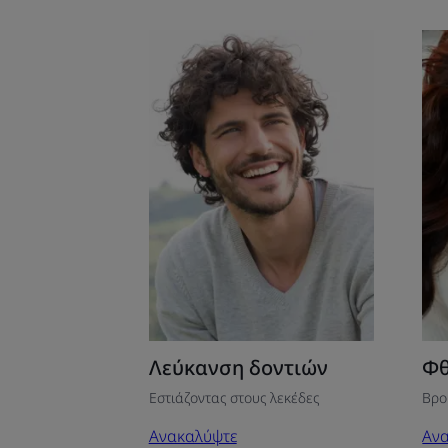
Ανακαλύψτε
Αν
Λεύκανση
Φθ
δοντιών
τω
δον
Λεύκανση δοντιών
Φθ
Εστιάζοντας στους λεκέδες
Βρο
Ανακαλύψτε
Αν