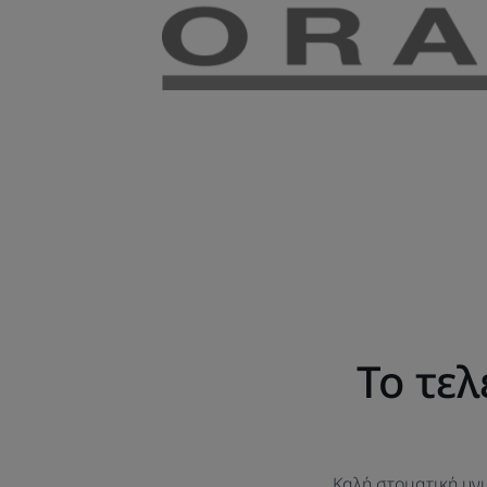
Το τε
Καλή στοματική υγι