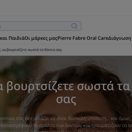
και Παιδιά
Οι μάρκες μας
Pierre Fabre Oral Care
Διάγνωση
 να βουρτσίζετε σωστά τα δόντια σας
 βουρτσίζετε σωστά τα
σας
ντιών σας δεν μοιάζει να είναι δύσκολη υπόθεση... και όμως
 Καταστρέφουν το σμάλτο των δοντιών και τραυματίζουν τα ού