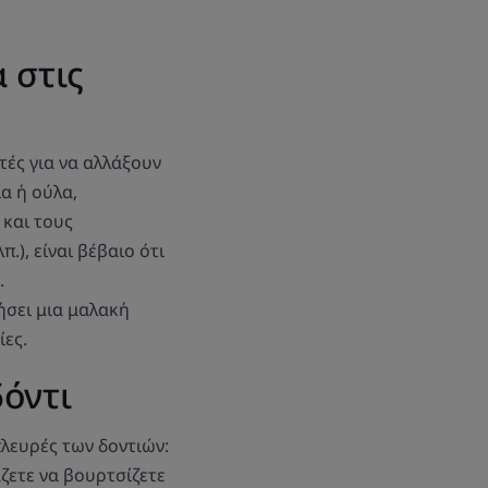
 στις
τές για να αλλάξουν
α ή ούλα,
 και τους
), είναι βέβαιο ότι
.
ήσει μια μαλακή
ίες.
δόντι
πλευρές των δοντιών:
ζετε να βουρτσίζετε