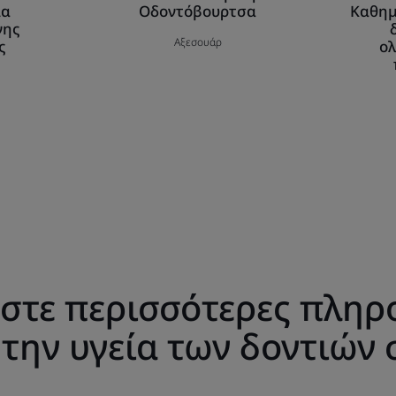
μα
Οδοντόβουρτσα
Καθημ
νης
Αξεσουάρ
ς
ο
εστε περισσότερες πληρ
 την υγεία των δοντιών 