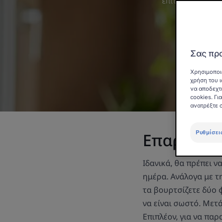
επιτυγχάνουν απ
Σας προ
Χρησιμοποι
χρήση του ι
να αποδεχτ
cookies. Γ
ανατρέξτε 
Επαρκής σ
Ρυθμίσει
Ιδανικά, θα πρέπει ν
ημέρα. Ανάλογα με τ
τα βουρτσίζετε δύο 
να είναι σωστό. Μετ
Επιπλέον, για να πα