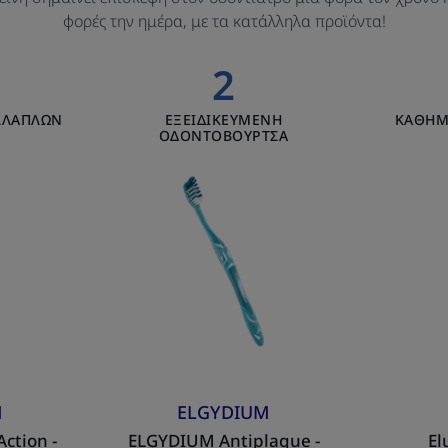
φορές την ημέρα, με τα κατάλληλα προϊόντα!
2
DIUM
ELGYDIUM
ΛΛΑΠΛΩΝ
ΕΞΕΙΔΙΚΕΥΜΕΝΗ
ΚΑΘΗΜ
Antiplaque
ΟΔΟΝΤΟΒΟΥΡΤΣΑ
n
-
Οδοντόβουρτσα
τόκρεμα
ληρωμένης
τασίας
M
ELGYDIUM
ction -
ELGYDIUM Antiplaque -
El