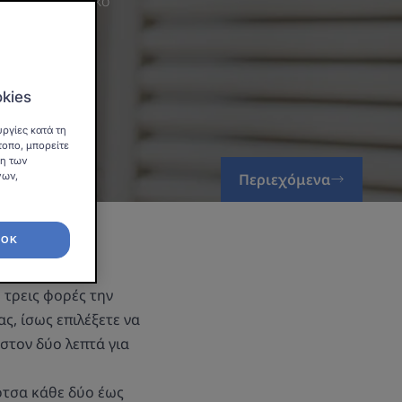
α αποτελεσματικό
okies
ργίες κατά τη
τοπο, μπορείτε
ση των
Περιεχόμενα
νων,
OK
 τρεις φορές την
ς, ίσως επιλέξετε να
στον δύο λεπτά για
υρτσα κάθε δύο έως