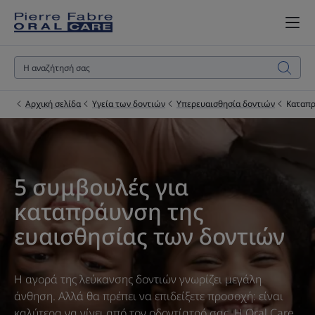
Αρχική σελίδα
Υγεία των δοντιών
Υπερευαισθησία δοντιών
Καταπρ
5 συμβουλές για
καταπράυνση της
ευαισθησίας των δοντιών
Η αγορά της λεύκανσης δοντιών γνωρίζει μεγάλη
άνθηση. Αλλά θα πρέπει να επιδείξετε προσοχή: είναι
καλύτερα να γίνει από τον οδοντίατρό σας. Η Oral Care