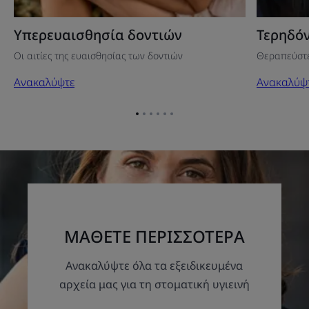
Υπερευαισθησία δοντιών
Τερηδό
Οι αιτίες της ευαισθησίας των δοντιών
Θεραπεύστε
Ανακαλύψτε
Ανακαλύψ
Go
Go
Go
Go
Go
Go
to
to
to
to
to
to
item
item
item
item
item
item
1
2
3
4
5
6
ΜΑΘΕΤΕ ΠΕΡΙΣΣΟΤΕΡΑ
Ανακαλύψτε όλα τα εξειδικευμένα
αρχεία μας για τη στοματική υγιεινή