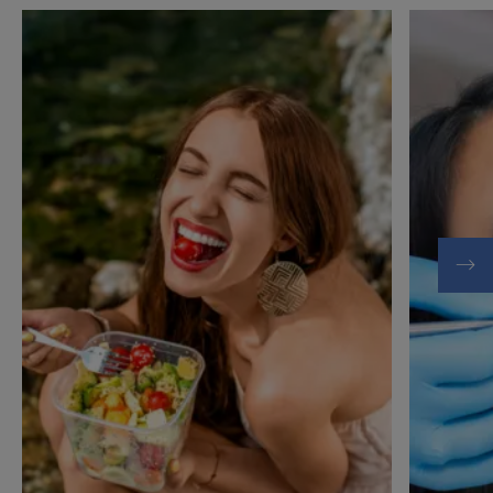
Ανακαλύψτε
Ανακαλύψ
Υπερευαισθησία
Τερηδόνα
δοντιών