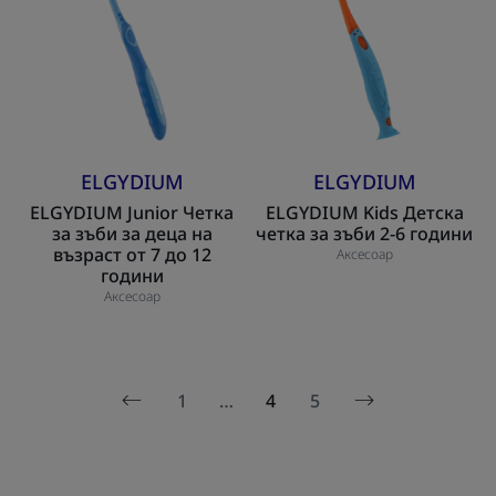
Четка
Детска
за
четка
зъби
за
за
зъби
деца
2-
на
6
възраст
години
ELGYDIUM
ELGYDIUM
от
ELGYDIUM Junior Четка
ELGYDIUM Kids Детска
7
за зъби за деца на
четка за зъби 2-6 години
до
възраст от 7 до 12
Аксесоар
12
години
години
Аксесоар
1
…
4
5
Предишна
Следваща
страница
страница