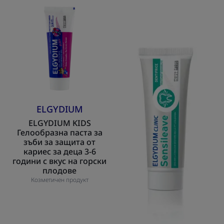
на
ELGYDIUM
ELGYDIUM
дъвка
KIDS
Clinic
Гелообразна
Sensileave
паста
-
за
паста
зъби
за
за
зъби
защита
от
ELGYDIUM
кариес
ELGYDIUM KIDS
за
Гелообразна паста за
деца
зъби за защита от
3-
кариес за деца 3-6
години с вкус на горски
6
плодове
години
Козметичен продукт
с
вкус
на
горски