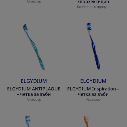
хлорхексидин
Аксесоар
Козметичен продукт
ELGYDIUM
ELGYDIUM
ANTIPLAQUE
Inspiration
–
–
четка
четка
за
за
зъби
зъби
ELGYDIUM
ELGYDIUM
ELGYDIUM ANTIPLAQUE
ELGYDIUM Inspiration –
– четка за зъби
четка за зъби
Аксесоар
Аксесоар
ELGYDIUM
ELGYDIUM
Junior
Kids