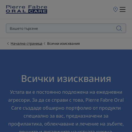
Търговски
обекти
за
продажба
Начална страница
Всички изисквания
Всички изисквания
Устата ви е постоянно подложена на ежедневни
агресори. За да се справи с това, Pierre Fabre Oral
Care създаде обширно портфолио от продукти
специално за вас, предназначени за
профилактика, облекчаване и лечение на зъбите,
венците и лигавиците на устната кухина.