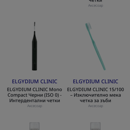
Аксесоар
ELGYDIUM
ELGYDIUM
CLINIC
CLINIC
Mono
15/100
Compact
–
Черни
Изключително
(ISO
мека
0)
четка
-
за
Интердентални
зъби
ELGYDIUM CLINIC
ELGYDIUM CLINIC
четки
ELGYDIUM CLINIC Mono
ELGYDIUM CLINIC 15/100
Compact Черни (ISO 0) -
– Изключително мека
Интердентални четки
четка за зъби
Аксесоар
Аксесоар
Eludril
Eludril
Intense
Care