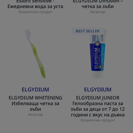
Eludril Sensitive -
ELGYDIUM Diffusion –
Ежедневна вода за уста
четка за зъби
Козметичен продукт
Аксесоар
ELGYDIUM
ELGYDIUM
BEST SELLER
WHITENING
JUNIOR
Избелваща
Гелообразна
четка
паста
за
за
зъби
зъби
за
деца
от
ELGYDIUM
ELGYDIUM
7
ELGYDIUM WHITENING
ELGYDIUM JUNIOR
до
Избелваща четка за
Гелообразна паста за
12
зъби
зъби за деца от 7 до 12
години
години с вкус на дъвка
Аксесоар
с
Козметичен продукт
вкус