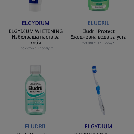
ELGYDIUM
ELUDRIL
ELGYDIUM WHITENING
Eludril Protect
Избелваща паста за
Ежедневна вода за уста
зъби
Козметичен продукт
Козметичен продукт
Eludril
ELGYDIUM
Sensitive
Diffusion
-
–
Ежедневна
четка
вода
за
за
зъби
уста
ELUDRIL
ELGYDIUM