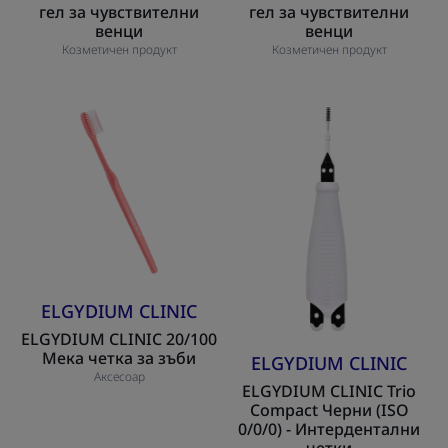
гел за чувствителни
гел за чувствителни
венци
венци
Козметичен продукт
Козметичен продукт
ELGYDIUM
ELGYDIUM
CLINIC
CLINIC
20/100
Trio
Мека
Compact
четка
Черни
за
(ISO
зъби
0/0/0)
-
Интердентални
ELGYDIUM CLINIC
четки
ELGYDIUM CLINIC 20/100
Мека четка за зъби
ELGYDIUM CLINIC
Аксесоар
ELGYDIUM CLINIC Trio
Compact Черни (ISO
0/0/0) - Интердентални
четки