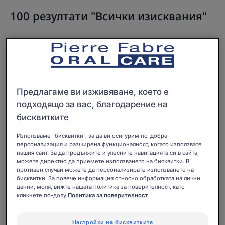
100 резултати "Всички изисквания"
ELGYDIUM
ELGYDIUM
KIDS
Clinic
Гелообразна
Sensileave
паста
-
за
гел
Предлагаме ви изживяване, което е
зъби
за
подходящо за вас, благодарение на
за
дентинова
бисквитките
защита
свръхчувствит
от
Използваме "бисквитки", за да ви осигурим по-добра
ELGYDIUM
персонализация и разширена функционалност, когато използвате
кариес
нашия сайт. За да продължите и улесните навигацията си в сайта,
ELGYDIUM KIDS
за
можете директно да приемете използването на бисквитки. В
Гелообразна паста за
деца
противен случай можете да персонализирате използването на
зъби за защита от
бисквитки. За повече информация относно обработката на лични
от
кариес за деца от 2 - 6
данни, моля, вижте нашата политика за поверителност, като
години с вкус на банан
2
кликнете по-долу:
Политика за поверителност
Козметичен продукт
-
6
Настройки на бисквитките