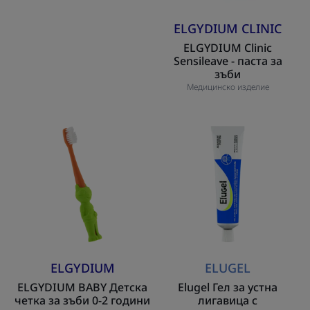
плодове
ELGYDIUM CLINIC
ELGYDIUM Clinic
Sensileave - паста за
зъби
Медицинско изделие
ELGYDIUM
Elugel
BABY
Гел
Детска
за
четка
устна
за
лигавица
зъби
с
0-
хлорхексидин
2
години
ELGYDIUM
ELUGEL
ELGYDIUM BABY Детска
Elugel Гел за устна
четка за зъби 0-2 години
лигавица с