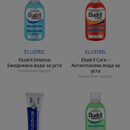
Ежедневна
–
вода
Антиплакова
за
вода
уста
за
уста
ELUDRIL
ELUDRIL
Eludril Intense
Eludril Care –
Ежедневна вода за уста
Антиплакова вода за
уста
Козметичен продукт
Козметичен продукт
ELGYDIUM
Eludril
WHITENING
Protect
Избелваща
Ежедневна
паста
вода
за
за
зъби
уста