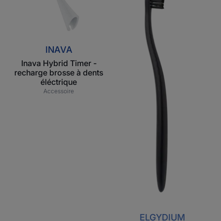
brosse
à
à
dents
dents
en
éléctrique
plastique
INAVA
recyclé
Inava Hybrid Timer -
recharge brosse à dents
éléctrique
Accessoire
ELGYDIUM