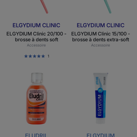
dents
dents
soft
extra-
soft
ELGYDIUM CLINIC
ELGYDIUM CLINIC
ELGYDIUM Clinic 20/100 -
ELGYDIUM Clinic 15/100 -
brosse à dents soft
brosse à dents extra-soft
Accessoire
Accessoire
1
Eludril
ELGYDIUM
Care
Antiplaque
-
-
bain
dentifrice
de
bouche
quotidien
Antiplaque
ELUDRIL
ELGYDIUM