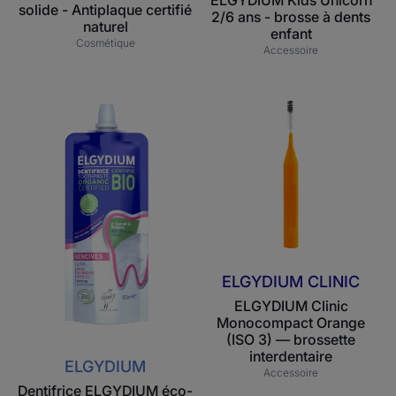
ELGYDIUM Kids Unicorn
solide - Antiplaque certifié
2/6 ans - brosse à dents
naturel
enfant
Cosmétique
Accessoire
Dentifrice
ELGYDIUM
ELGYDIUM
Clinic
éco-
Monocompact
conçu
Orange
gencives
(ISO
–
3)
Dentifrice
—
certifié
brossette
BIO
interdentaire
ELGYDIUM CLINIC
ELGYDIUM Clinic
Monocompact Orange
(ISO 3) — brossette
interdentaire
ELGYDIUM
Accessoire
Dentifrice ELGYDIUM éco-