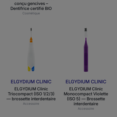
conçu gencives –
Dentifrice certifié BIO
Cosmétique
ELGYDIUM
ELGYDIUM
Clinic
Clinic
Triocompact
Monocompact
(ISO
Violette
1/2/3)
(ISO
—
5)
brossette
—
interdentaire
Brossette
interdentaire
ELGYDIUM CLINIC
ELGYDIUM CLINIC
ELGYDIUM Clinic
ELGYDIUM Clinic
Triocompact (ISO 1/2/3)
Monocompact Violette
— brossette interdentaire
(ISO 5) — Brossette
interdentaire
Accessoire
Accessoire