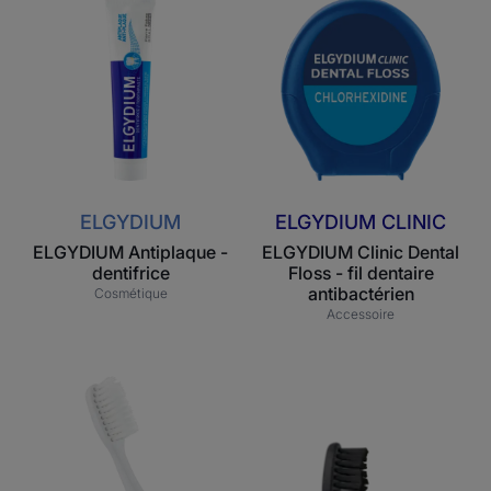
Antiplaque
Clinic
-
Dental
dentifrice
Floss
-
fil
dentaire
antibactérien
ELGYDIUM
ELGYDIUM CLINIC
ELGYDIUM Antiplaque -
ELGYDIUM Clinic Dental
dentifrice
Floss - fil dentaire
antibactérien
Cosmétique
Accessoire
Inava
ELGYDIUM
Hybrid
Style
Timer
Recycled
-
–
recharge
Brosse