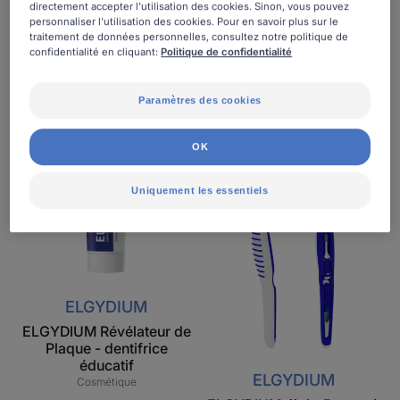
directement accepter l'utilisation des cookies. Sinon, vous pouvez
ELGYDIUM Style Recycled
personnaliser l'utilisation des cookies. Pour en savoir plus sur le
– Brosse à dents en
traitement de données personnelles, consultez notre politique de
confidentialité en cliquant:
Politique de confidentialité
plastique recyclé
Accessoire
Paramètres des cookies
ELGYDIUM
ELGYDIUM
Révélateur
4in1
OK
de
-
Plaque
Brosse
Uniquement les essentiels
-
à
dentifrice
dents
éducatif
ELGYDIUM
ELGYDIUM Révélateur de
Plaque - dentifrice
éducatif
ELGYDIUM
Cosmétique