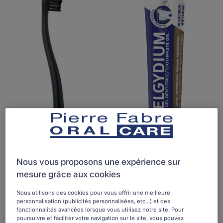
à
dentifrice
dents
en
plastique
recyclé
ELGYDIUM
Nous vous proposons une expérience sur
ELGYDIUM Multi-actions -
mesure grâce aux cookies
gel dentifrice
Cosmétique
Nous utilisons des cookies pour vous offrir une meilleure
personnalisation (publicités personnalisées, etc...) et des
fonctionnalités avancées lorsque vous utilisez notre site. Pour
poursuivre et faciliter votre navigation sur le site, vous pouvez
ELGYDIUM