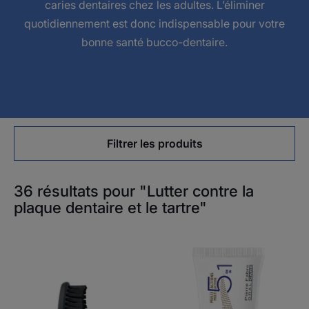
caries dentaires chez les adultes. L’éliminer
quotidiennement est donc indispensable pour votre
bonne santé bucco-dentaire.
Filtrer les produits
36 résultats pour "Lutter contre la
plaque dentaire et le tartre"
ELGYDIUM
ELGYDIUM
Style
Multi-
Recycled
actions
–
-
Brosse
gel