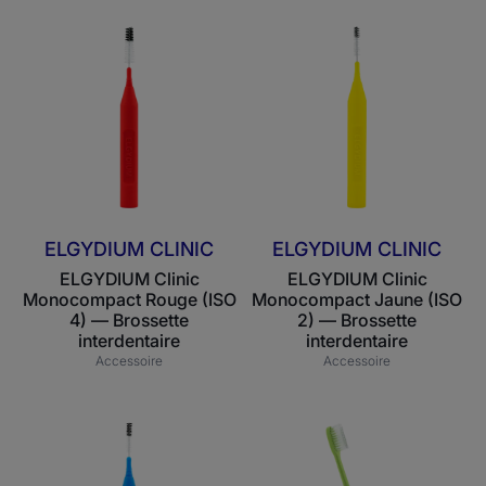
ELGYDIUM
ELGYDIUM
Clinic
Clinic
Monocompact
Monocompact
Rouge
Jaune
(ISO
(ISO
4)
2)
—
—
Brossette
Brossette
interdentaire
interdentaire
ELGYDIUM CLINIC
ELGYDIUM CLINIC
ELGYDIUM Clinic
ELGYDIUM Clinic
Monocompact Rouge (ISO
Monocompact Jaune (ISO
4) — Brossette
2) — Brossette
interdentaire
interdentaire
Accessoire
Accessoire
ELGYDIUM
Brins
Clinic
en
Monocompact
nylon