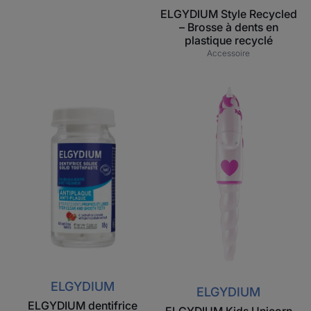
ELGYDIUM Style Recycled
– Brosse à dents en
plastique recyclé
Accessoire
ELGYDIUM
ELGYDIUM
dentifrice
Kids
solide
Unicorn
-
2/6
Antiplaque
ans
certifié
-
naturel
brosse
à
dents
enfant
ELGYDIUM
ELGYDIUM
ELGYDIUM dentifrice