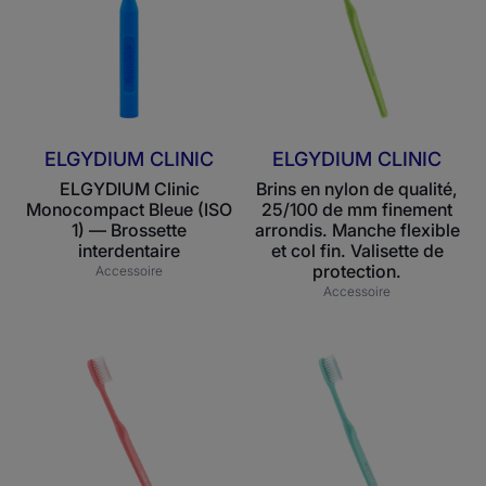
Bleue
de
(ISO
qualité,
1)
25/100
—
de
Brossette
mm
interdentaire
finement
ELGYDIUM CLINIC
ELGYDIUM CLINIC
arrondis.
ELGYDIUM Clinic
Brins en nylon de qualité,
Manche
Monocompact Bleue (ISO
25/100 de mm finement
flexible
1) — Brossette
arrondis. Manche flexible
et
interdentaire
et col fin. Valisette de
protection.
col
Accessoire
Accessoire
fin.
Valisette
ELGYDIUM
de
ELGYDIUM
Clinic
protection.
Clinic
20/100
15/100
-
-
brosse
brosse
à
à