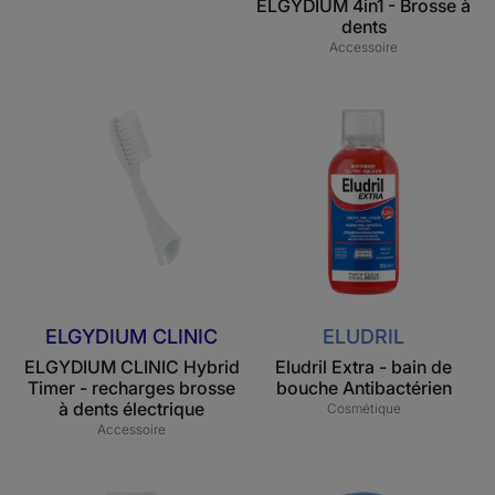
ELGYDIUM 4in1 - Brosse à
dents
Accessoire
ELGYDIUM
Eludril
CLINIC
Extra
Hybrid
-
Timer
bain
-
de
recharges
bouche
brosse
Antibactérien
à
dents
ELGYDIUM CLINIC
ELUDRIL
électrique
ELGYDIUM CLINIC Hybrid
Eludril Extra - bain de
Timer - recharges brosse
bouche Antibactérien
à dents électrique
Cosmétique
Accessoire
ELGYDIUM
ELGYDIUM