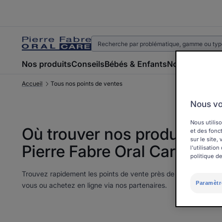
Nos produits
Conseils
Bébés & Enfants
Nos marques
P
Accueil
Tous nos points de ventes
Nous vo
Nous utiliso
Où trouver nos produits
et des fonct
sur le site
Pierre Fabre Oral Care ?
l'utilisati
politique de
Trouvez rapidement les points de vente près de chez
Paramètr
vous ou achetez en ligne via nos partenaires.