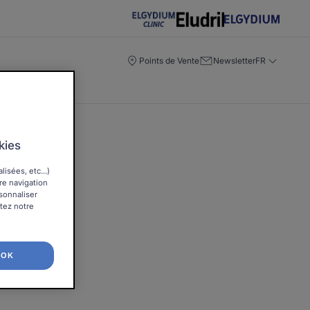
Points de Vente
Newsletter
FR
kies
isées, etc...)
tre navigation
rsonnaliser
ltez notre
OK